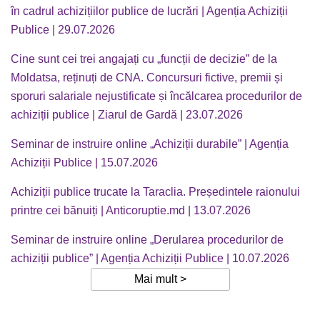
în cadrul achizițiilor publice de lucrări | Agenția Achiziții
Publice
|
29.07.2026
Cine sunt cei trei angajați cu „funcții de decizie” de la
Moldatsa, reținuți de CNA. Concursuri fictive, premii și
sporuri salariale nejustificate și încălcarea procedurilor de
achiziții publice | Ziarul de Gardă
|
23.07.2026
Seminar de instruire online „Achiziții durabile” | Agenția
Achiziții Publice
|
15.07.2026
Achiziții publice trucate la Taraclia. Președintele raionului
printre cei bănuiți | Anticoruptie.md
|
13.07.2026
Seminar de instruire online „Derularea procedurilor de
achiziții publice” | Agenția Achiziții Publice
|
10.07.2026
Mai mult >