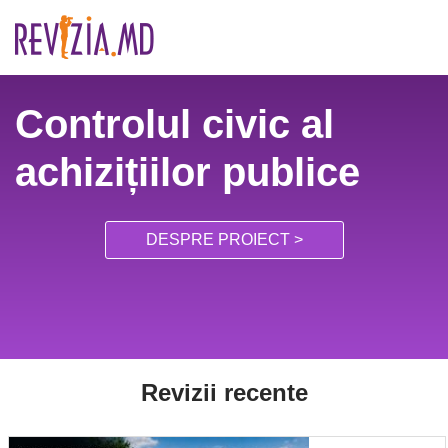
Skip
to
content
Controlul civic al
achizițiilor publice
DESPRE PROIECT >
Revizii recente