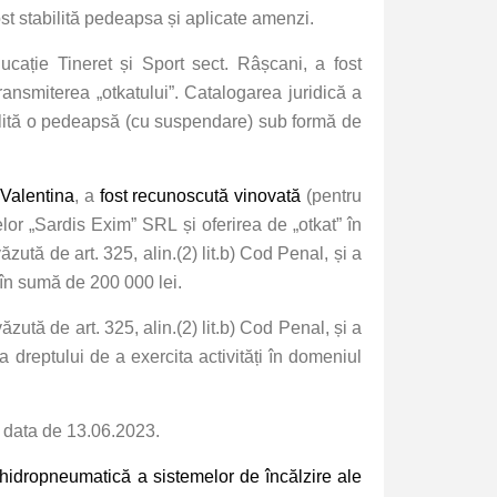
st stabilită pedeapsa și aplicate amenzi.
ducație Tineret și Sport sect. Râșcani, a fost
ansmiterea „otkatului”. Catalogarea juridică a
stabilită o pedeapsă (cu suspendare) sub formă de
 Valentina
, a
fost recunoscută vinovată
(pentru
lor „Sardis Exim” SRL și oferirea de „otkat” în
ută de art. 325, alin.(2) lit.b) Cod Penal, și a
 în sumă de 200 000 lei.
ută de art. 325, alin.(2) lit.b) Cod Penal, și a
dreptului de a exercita activități în domeniul
ru data de 13.06.2023.
 hidropneumatică a sistemelor de încălzire ale