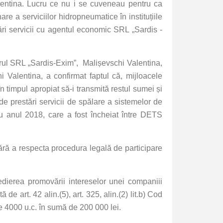
lentina. Lucru ce nu i se cuveneau pentru ca
are a serviciilor hidropneumatice în instituțiile
ri servicii cu agentul economic SRL „Sardis ­
orul SRL „Sardis-Exim”, Malișevschi Valentina,
hi Valentina, a confirmat faptul că, mijloacele
n timpul apropiat să-i transmită restul sumei și
e prestări servicii de spălare a sistemelor de
ru anul 2018, care a fost încheiat între DETS
fără a respecta procedura legală de participare
edierea promovării intereselor unei companiii
e art. 42 alin.(5), art. 325, alin.(2) lit.b) Cod
e 4000 u.c. în sumă de 200 000 lei.