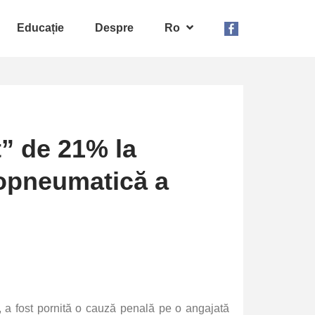
Educație
Despre
Ro
” de 21% la
dropneumatică a
i, a fost pornită o cauză penală pe o angajată