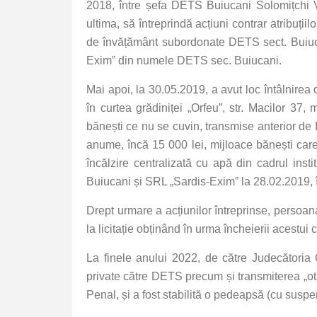
2018, între șefa DETS Buiucani Solomițchi V
ultima, să întreprindă acțiuni contrar atribuții
de învățământ subordonate DETS sect. Buiucan
Exim” din numele DETS sec. Buiucani.
Mai apoi, la 30.05.2019, a avut loc întâlnire
în curtea grădiniței „Orfeu”, str. Macilor 37,
bănești ce nu se cuvin, transmise anterior de L
anume, încă 15 000 lei, mijloace bănești care
încălzire centralizată cu apă din cadrul ins
Buiucani și SRL „Sardis-Exim” la 28.02.2019, 
Drept urmare a acțiunilor întreprinse, persoan
la licitație obținând în urma încheierii acestui 
La finele anului 2022, de către Judecătoria 
private către DETS precum și transmiterea „otkat
Penal, și a fost stabilită o pedeapsă (cu susp