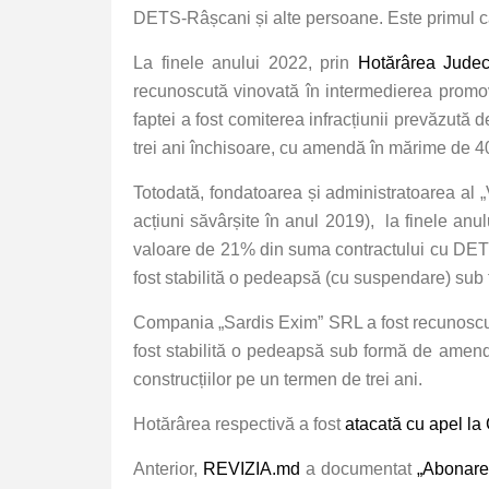
DETS-Râșcani și alte persoane. Este primul caz
La finele anului 2022, prin
Hotărârea Judec
recunoscută vinovată în intermedierea promovă
faptei a fost comiterea infracțiunii prevăzută d
trei ani închisoare, cu amendă în mărime de 40
Totodată, fondatoarea și administratoarea a
acțiuni săvârșite în anul 2019), la finele anu
valoare de 21% din suma contractului cu DETS. C
fost stabilită o pedeapsă (cu suspendare) sub
Compania „Sardis Exim” SRL a fost recunoscută v
fost stabilită o pedeapsă sub formă de amendă
construcțiilor pe un termen de trei ani.
Hotărârea respectivă a fost
atacată cu apel la
Anterior,
REVIZIA.md
a documentat
„Abonarea