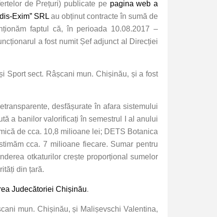
fertelor de Prețuri) publicate pe
pagina web a
rdis-Exim” SRL
au obținut contracte în sumă de
enționăm faptul că, în perioada 10.08.2017 –
funcționarul a fost numit Șef adjunct al Direcției
 și Sport sect. Râșcani mun. Chișinău, și a fost
etransparente, desfășurate în afara sistemului
ă a banilor valorificați în semestrul I al anului
 mică de cca. 10,8 milioane lei; DETS Botanica
stimăm cca. 7 milioane fiecare. Sumar pentru
onderea otkaturilor crește proporțional sumelor
tăți din țară.
rea Judecătoriei Chișinău
.
Râșcani mun. Chișinău, și Malișevschi Valentina,