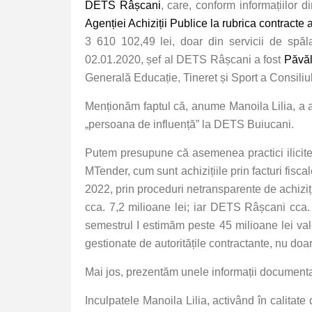
DETS Râșcani
, care, conform informațiilor 
Agenției Achiziții Publice la rubrica contracte a
3 610 102,49 lei, doar din servicii de spăl
02.01.2020, șef al DETS Râșcani a fost
Păvăl
Generală Educație, Tineret și Sport a Consiliu
Menționăm faptul că, anume Manoila Lilia, a act
„persoana de influență” la DETS Buiucani.
Putem presupune că asemenea practici ilicite 
MTender, cum sunt achizițiile prin facturi fisca
2022, prin proceduri netransparente de achizi
cca. 7,2 milioane lei; iar DETS Râșcani cca
semestrul I estimăm peste 45 milioane lei valo
gestionate de autoritățile contractante, nu doar 
Mai jos, prezentăm unele informații documenta
Inculpatele Manoila Lilia, activând în calitate