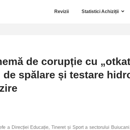
Revizii
Statistici Achiziții
emă de corupție cu „otkat
ii de spălare și testare hi
zire
efe a Direcției Educație, Tineret și Sport a sectorului Buiucan