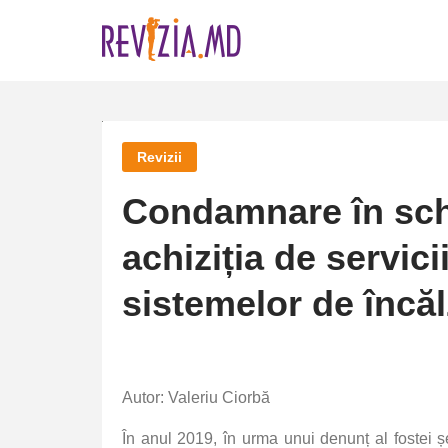
Skip
to
content
Revizii
Condamnare în sch
achiziția de servic
sistemelor de încăl
Autor: Valeriu Ciorbă
În anul 2019, în urma unui denunț al fostei ș