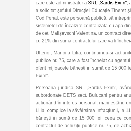
care este administrator a
SRL „Sardis Exim”
, 
a solicitat șefului Direcției Educație Tineret 
Cod Penal, este persoană publică, să întreprind
sistemelor de încălzire centralizată cu apă di
de cet. Malișevschi Valentina, un contract direc
cu 21% din suma contractului care va fi închei
Ulterior, Manoila Lilia, continuindu-și acți
publice nr. 75, care a fost încheiat cu agentu
oferit mijloacele bănești în sumă de 15 000 le
Exim”.
Persoana juridică SRL „Sardis Exim”, având s
subordonate DETS sect. Buiucani pentru anul 2
acționând în interes personal, manifestând u
Lilia, complice la săvâirșirea infracțiunii, l
bănești în sumă de 15 000 lei, ceea ce cons
contractul de achiziții publice nr. 75, de ac