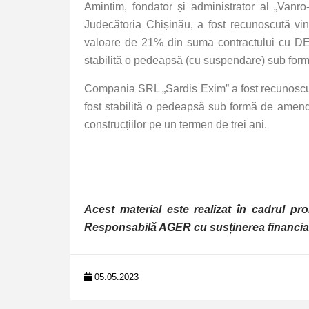
Amintim, fondator și administrator al „Va
Judecătoria Chișinău, a fost recunoscută vino
valoare de 21% din suma contractului cu DETS,
stabilită o pedeapsă (cu suspendare) sub form
Compania SRL „Sardis Exim” a fost recunoscută v
fost stabilită o pedeapsă sub formă de amendă
construcțiilor pe un termen de trei ani.
Acest material este realizat în cadrul pr
Responsabilă AGER cu susținerea financia
05.05.2023