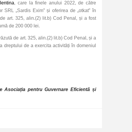
lentina
, care la finele anului 2022, de către
or SRL „Sardis Exim” și oferirea de „otkat” în
art. 325, alin.(2) lit.b) Cod Penal, și a fost
umă de 200 000 lei.
ută de art. 325, alin.(2) lit.b) Cod Penal, și a
dreptului de a exercita activități în domeniul
de Asociația pentru Guvernare Eficientă și