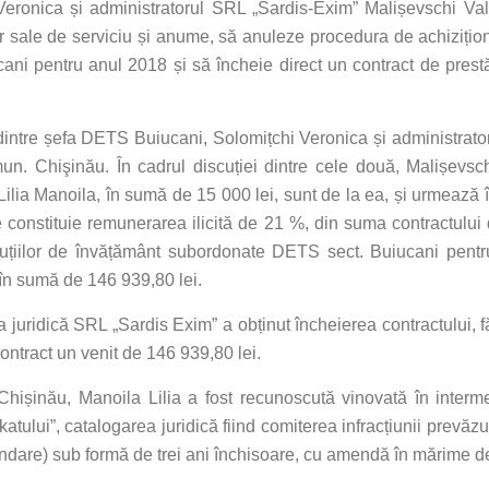
eronica și administratorul SRL „Sardis-Exim” Malișevschi Va
lor sale de serviciu și anume, să anuleze procedura de achizițion
i pentru anul 2018 și să încheie direct un contract de prestă
a dintre șefa DETS Buiucani, Solomițchi Veronica și administrat
 mun. Chişinău. În cadrul discuției dintre cele două, Malișevsc
ilia Manoila, în sumă de 15 000 lei, sunt de la ea, și urmează î
 constituie remunerarea ilicită de 21 %, din suma contractului d
tituțiilor de învățământ subordonate DETS sect. Buiucani pent
în sumă de 146 939,80 lei.
a juridică SRL „Sardis­ Exim” a obținut încheierea contractului, 
contract un venit de 146 939,80 lei.
Chișinău, Manoila Lilia a fost recunoscută vinovată în interm
ului”, catalogarea juridică fiind comiterea infracțiunii prevăzută d
endare) sub formă de trei ani închisoare, cu amendă în mărime d