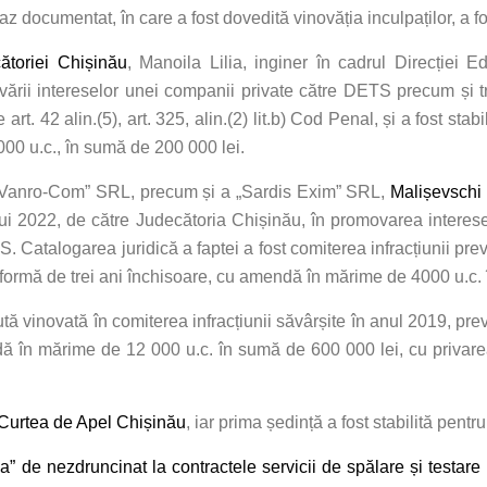
 documentat, în care a fost dovedită vinovăția inculpaților, a fo
ătoriei Chișinău
, Manoila Lilia, inginer în cadrul Direcției E
rii intereselor unei companii private către DETS precum și tr
e art. 42 alin.(5), art. 325, alin.(2) lit.b) Cod Penal, și a fost 
00 u.c., în sumă de 200 000 lei.
l „Vanro-Com” SRL, precum și a „Sardis Exim” SRL,
Malișevschi
lui 2022, de către Judecătoria Chișinău, în promovarea interese
atalogarea juridică a faptei a fost comiterea infracțiunii prevăz
 formă de trei ani închisoare, cu amendă în mărime de 4000 u.c.
inovată în comiterea infracțiunii săvârșite în anul 2019, prevăz
 în mărime de 12 000 u.c. în sumă de 600 000 lei, cu privarea 
 Curtea de Apel Chișinău
, iar prima ședință a fost stabilită pent
” de nezdruncinat la contractele servicii de spălare și testare