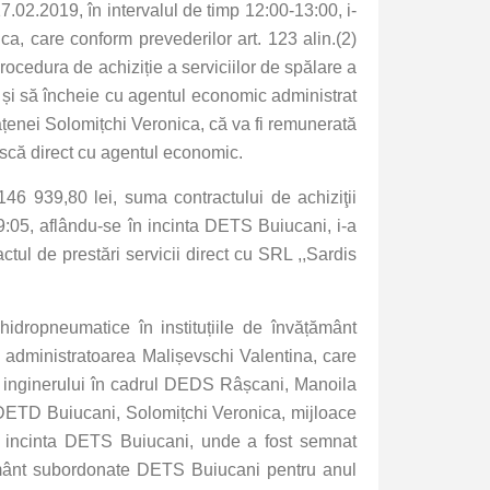
17.02.2019, în intervalul de timp 12:00-13:00, i-
ica, care conform prevederilor art. 123 alin.(2)
rocedura de achiziție a serviciilor de spălare a
r și să încheie cu agentul economic administrat
etățenei Solomițchi Veronica, că va fi remunerată
ască direct cu agentul economic.
46 939,80 lei, suma contractului de achiziţii
19:05, aflându-se în incinta DETS Buiucani, i-a
tul de prestări servicii direct cu SRL ,,Sardis
hidropneumatice în instituțiile de învățământ
e administratoarea Malișevschi Valentina, care
l inginerului în cadrul DEDS Râșcani, Manoila
ui DETD Buiucani, Solomițchi Veronica, mijloace
în incinta DETS Buiucani, unde a fost semnat
vățământ subordonate DETS Buiucani pentru anul