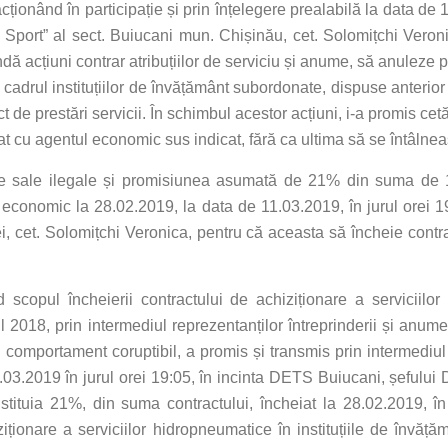
acționând în participație și prin înțelegere prealabilă la data de 
și Sport” al sect. Buiucani mun. Chișinău, cet. Solomițchi Veron
ă acțiuni contrar atribuțiilor de serviciu și anume, să anuleze p
n cadrul instituțiilor de învățământ subordonate, dispuse anterio
t de prestări servicii. În schimbul acestor acțiuni, i-a promis c
at cu agentul economic sus indicat, fără ca ultima să se întâlne
unile sale ilegale și promisiunea asumată de 21% din suma de 1
l economic la 28.02.2019, la data de 11.03.2019, în jurul orei 
i, cet. Solomițchi Veronica, pentru că aceasta să încheie contrac
copul încheierii contractului de achiziționare a serviciilor 
018, prin intermediul reprezentanților întreprinderii și anum
n comportament coruptibil, a promis și transmis
prin intermediu
a 11.03.2019 în jurul orei 19:05, în incinta DETS Buiucani, șeful
tituia 21%, din suma contractului, încheiat la 28.02.2019, 
hiziționare a serviciilor hidropneumatice în instituțiile de în