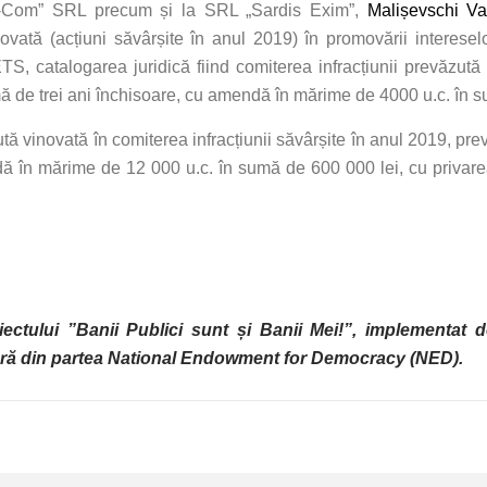
nro-Com” SRL precum și la SRL „Sardis Exim”,
Malișevschi Va
vată (acțiuni săvârșite în anul 2019) în promovării interesel
 catalogarea juridică fiind comiterea infracțiunii prevăzută de 
ă de trei ani închisoare, cu amendă în mărime de 4000 u.c. în s
inovată în comiterea infracțiunii săvârșite în anul 2019, prevăz
 în mărime de 12 000 u.c. în sumă de 600 000 lei, cu privarea 
oiectului ”Banii Publici sunt și Banii Mei!”, implementat 
ră din partea National Endowment for Democracy (NED).