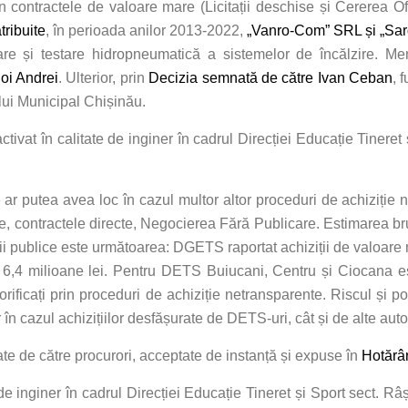
din contractele de valoare mare (Licitații deschise și Cererea O
tribuite
, în perioada anilor 2013-2022,
„Vanro-Com” SRL și „Sa
are și testare hidropneumatică a sistemelor de încălzire. M
oi Andrei
. Ulterior, prin
Decizia semnată de către Ivan Ceban
, 
lui Municipal Chișinău.
ivat în calitate de inginer în cadrul Direcției Educație Tineret
ar putea avea loc în cazul multor altor proceduri de achiziție n
le, contractele directe, Negocierea Fără Publicare. Estimarea brut
ții publice este următoarea: DGETS raportat achiziții de valoare
. 6,4 milioane lei. Pentru DETS Buiucani, Centru și Ciocana e
rificați prin proceduri de achiziție netransparente. Riscul și p
în cazul achizițiilor desfășurate de DETS-uri, cât și de alte autori
te de către procurori, acceptate de instanță și expuse în
Hotărâ
 de inginer în cadrul Direcției Educație Tineret și Sport sect. 