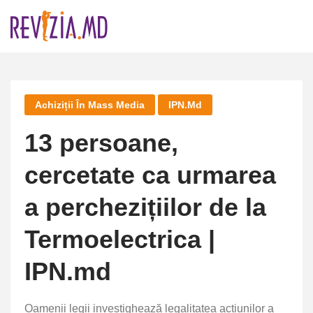
Skip
to
content
Achiziții În Mass Media
IPN.md
13 persoane,
cercetate ca urmarea
a perchezițiilor de la
Termoelectrica |
IPN.md
Oamenii legii investighează legalitatea acțiunilor a