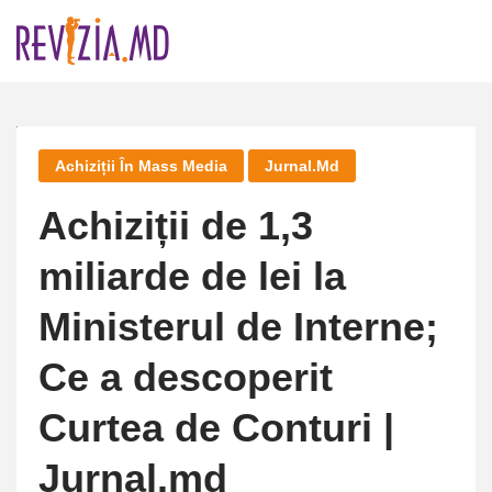
Skip
to
content
Achiziții În Mass Media
Jurnal.md
Achiziții de 1,3
miliarde de lei la
Ministerul de Interne;
Ce a descoperit
Curtea de Conturi |
Jurnal.md