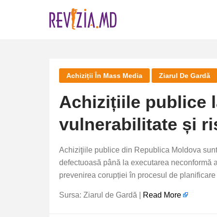
Skip
to
content
Achiziții În Mass Media
Ziarul De Gardă
Achizițiile publice 
vulnerabilitate și r
Achiziţiile publice din Republica Moldova sunt 
defectuoasă până la executarea neconformă a c
prevenirea corupției în procesul de planificare
Sursa: Ziarul de Gardă |
Read More