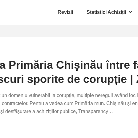
Revizii
Statistici Achiziții
la Primăria Chişinău între 
iscuri sporite de corupție |
un domeniu vulnerabil la corupţie, multiple nereguli având loc l
ontractelor. Pentru a vedea cum Primăria mun. Chișinău și entit
 și desfășurare a achizițiilor publice, Transparency…