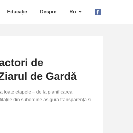
Educație
Despre
Ro
factori de
 Ziarul de Gardă
a toate etapele – de la planificarea
ățile din subordine asigură transparența și