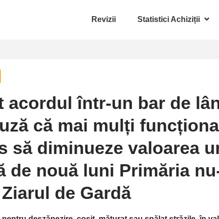
Revizii
Statistici Achiziții
cordul într-un bar de lân
ză că mai mulți funcționar
s să diminueze valoarea un
că de nouă luni Primăria nu
| Ziarul de Gardă
 pentru deszăpezire, cosit, măturat sau spălat străzile, în va