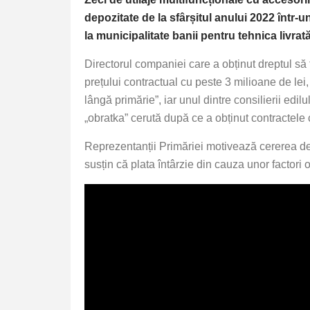
depozitate de la sfârșitul anului 2022 într-u
la municipalitate banii pentru tehnica livrat
Directorul companiei care a obținut dreptul să 
prețului contractual cu peste 3 milioane de lei,
lângă primărie”, iar unul dintre consilierii edi
„obratka” cerută după ce a obținut contractele 
Reprezentanții Primăriei motivează cererea de 
susțin că plata întârzie din cauza unor factori o