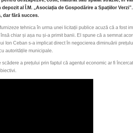
n depozit al Î.M. „Asociația de Gospodărire a Spațiilor Verzi
ă, dar fără succes.
furnizeze tehnica în urma unei licitații publice acuză că a fost
 însă chiar și așa nu și-a primit banii. El spune că a semnat acor
lului Ion Ceban s-a implicat direct în negocierea diminuării prețu
cu autoritățile municipale.
scădere a prețului prin faptul că agentul economic ar fi încercat
biectivi.