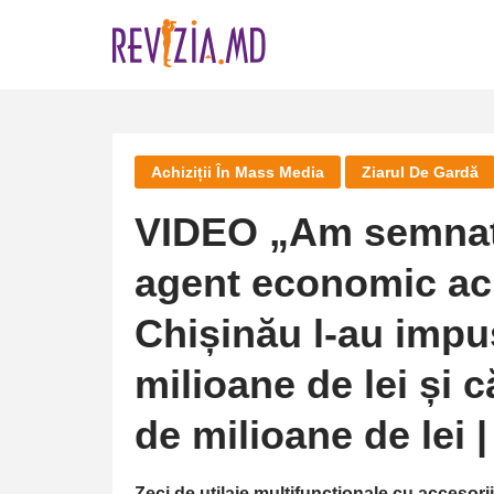
Skip
to
content
Achiziții În Mass Media
Ziarul De Gardă
VIDEO „Am semnat a
agent economic acu
Chișinău l-au impu
milioane de lei și 
de milioane de lei 
Zeci de utilaje multifuncționale cu accesorii