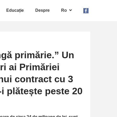
Educație
Despre
Ro
gă primărie.” Un
i ai Primăriei
ui contract cu 3
-i plătește peste 20
loare de circa 24 de milioane de lei, sunt