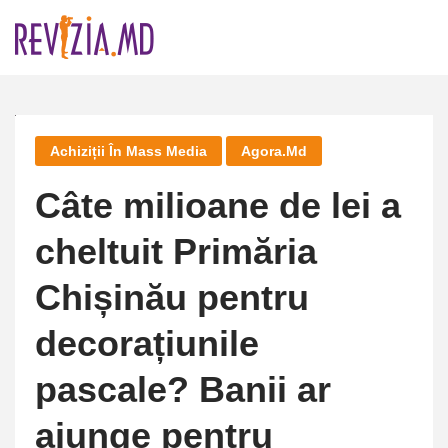
Skip
to
content
Achiziții În Mass Media
Agora.md
Câte milioane de lei a
cheltuit Primăria
Chișinău pentru
decorațiunile
pascale? Banii ar
ajunge pentru