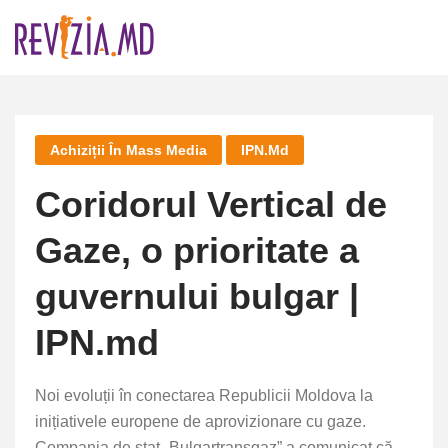
Skip
to
content
Achiziții În Mass Media
IPN.md
Coridorul Vertical de
Gaze, o prioritate a
guvernului bulgar |
IPN.md
Noi evoluții în conectarea Republicii Moldova la
inițiativele europene de aprovizionare cu gaze.
Compania de stat „Bulgartransgaz” a comunicat că