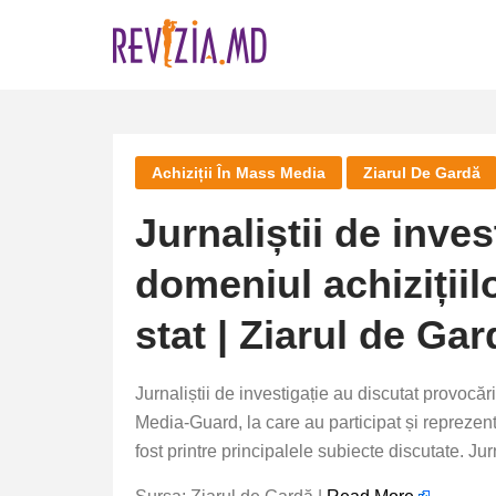
Skip
to
content
Achiziții În Mass Media
Ziarul De Gardă
Jurnaliștii de inve
domeniul achizițiil
stat | Ziarul de Gar
Jurnaliștii de investigație au discutat provocă
Media-Guard, la care au participat și reprezentan
fost printre principalele subiecte discutate. Jur