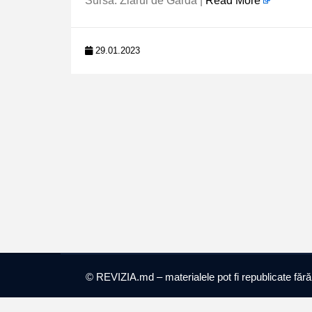
Sursa: Ziarul de Gardă |
Read More
29.01.2023
© REVIZIA.md – materialele pot fi republicate fără ob