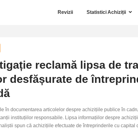
Revizii
Statistici Achiziții
stigație reclamă lipsa de t
or desfășurate de întreprin
dă
rile în documentarea articolelor despre achizițiile publice în cad
ții instituțiilor responsabile. Lipsa informațiilor despre achiziții
naliștii spun că achizițiile efectuate de întreprinderile cu capital