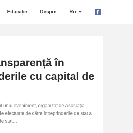
Educație
Despre
Ro
ransparență în
derile cu capital de
rul unui eveniment, organizat de Asociația
le efectuate de către întreprinderile de stat a
 de stat…