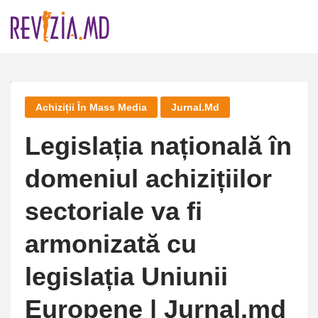
Skip
to
content
Achiziții În Mass Media
Jurnal.md
Legislația națională în
domeniul achizițiilor
sectoriale va fi
armonizată cu
legislația Uniunii
Europene | Jurnal.md