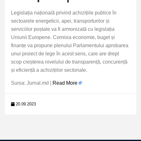
Legislația națională privind achizițiile publice în
sectoarele energeticii, apei, transporturilor și
serviciilor poștale va fi armonizată cu legislația
Uniunii Europene. Comisia economie, buget și
finanțe va propune plenului Parlamentului aprobarea
unui proiect de lege în acest sens, care are drept
scop creșterea nivelului de transparență, concurență
și eficiență a achizițiilor sectoriale.
Sursa: Jurnal.md |
Read More
20.09.2023