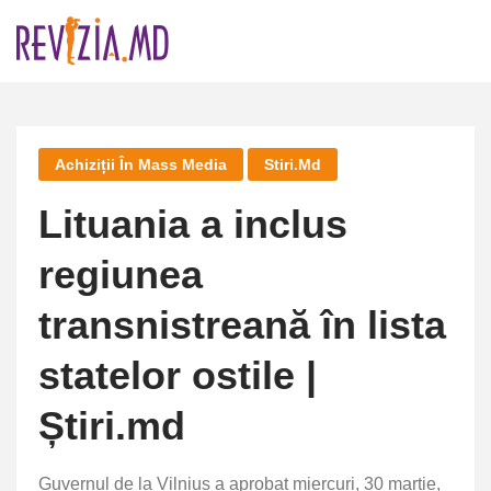
Skip
to
content
Achiziții În Mass Media
Stiri.md
Lituania a inclus
regiunea
transnistreană în lista
statelor ostile |
Știri.md
Guvernul de la Vilnius a aprobat miercuri, 30 martie,