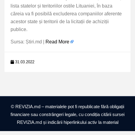
lista statelor și teritoriilor ostile Lituaniei, în baza
căreia va fi posibilă excluderea companiilor aferente
acestor state și teritorii de la licitații de achiziții
publice.
Sursa: Știri.md |
Read More
31.03.2022
© REVIZIA.md – materialele pot fi republicate fără obligații
financiare sau constrângeri legale, cu condiția citării sursei
REVIZIA.md și indicării hiperlinkului activ la material