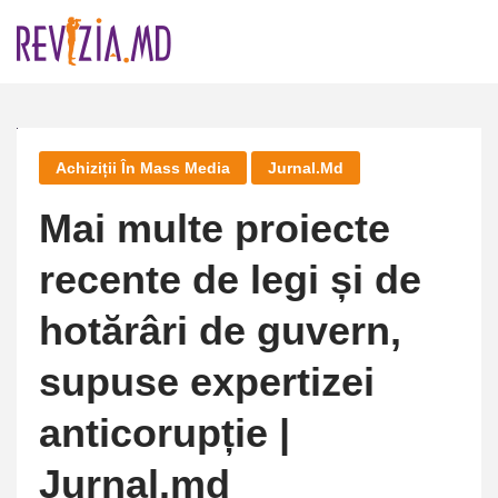
Skip
to
content
Achiziții În Mass Media
Jurnal.md
Mai multe proiecte
recente de legi și de
hotărâri de guvern,
supuse expertizei
anticorupție |
Jurnal.md