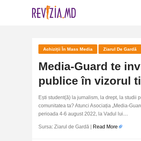
Skip
to
content
Achiziții În Mass Media
Ziarul De Gardă
Media-Guard te invit
publice în vizorul t
Ești student(ă) la jurnalism, la drept, la studii 
comunitatea ta? Atunci Asociația „Media-Guard” t
perioada 4-6 august 2022, la Vadul lui…
Sursa: Ziarul de Gardă |
Read More