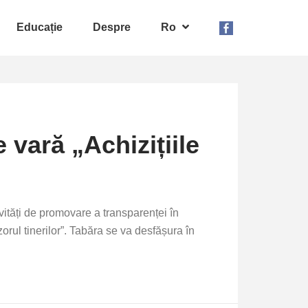
Educație
Despre
Ro
 vară „Achizițiile
ctivități de promovare a transparenței în
zorul tinerilor”. Tabăra se va desfășura în