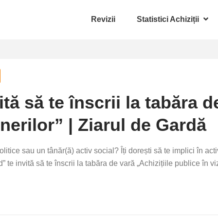
Revizii
Statistici Achiziții
ă să te înscrii la tabăra de
inerilor” | Ziarul de Gardă
politice sau un tânăr(ă) activ social? Îți dorești să te implici în a
e invită să te înscrii la tabăra de vară „Achizițiile publice în vi