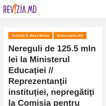
Skip
to
content
Achiziții În Mass Media
Anticoruptie.md
Nereguli de 125.5 mln
lei la Ministerul
Educației //
Reprezentanții
instituției, nepregătiți
la Comisia pentru