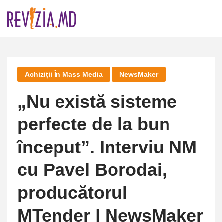
Skip
to
content
Achiziții În Mass Media
NewsMaker
„Nu există sisteme
perfecte de la bun
început”. Interviu NM
cu Pavel Borodai,
producătorul
MTender | NewsMaker