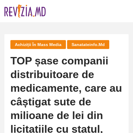
Skip
to
content
Achiziții În Mass Media
Sanatateinfo.md
TOP șase companii
distribuitoare de
medicamente, care au
câștigat sute de
milioane de lei din
licitațiile cu statul,