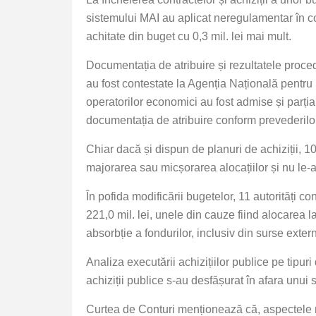
sistemului MAI au aplicat neregulamentar în co
achitate din buget cu 0,3 mil. lei mai mult.
Documentația de atribuire și rezultatele proced
au fost contestate la Agenția Națională pentru S
operatorilor economici au fost admise și parțial
documentația de atribuire conform prevederilor 
Chiar dacă și dispun de planuri de achiziții, 10
majorarea sau micșorarea alocațiilor și nu le-au 
În pofida modificării bugetelor, 11 autorități co
221,0 mil. lei, unele din cauze fiind alocarea 
absorbție a fondurilor, inclusiv din surse exter
Analiza executării achizițiilor publice pe tipu
achiziții publice s-au desfășurat în afara unui 
Curtea de Conturi menționează că, aspectele men