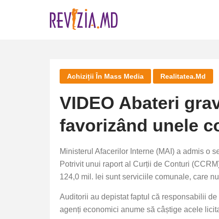
Skip
to
content
Achiziții În Mass Media
Realitatea.md
VIDEO Abateri grave 
favorizând unele c
Ministerul Afacerilor Interne (MAI) a admis o s
Potrivit unui raport al Curții de Conturi (CCRM)
124,0 mil. lei sunt serviciile comunale, care nu
Auditorii au depistat faptul că responsabilii de a
agenți economici anume să câștige acele licitaț