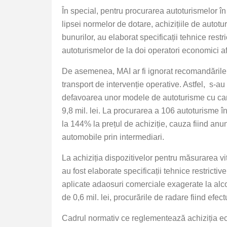
În special, pentru procurarea autoturismelor în
lipsei normelor de dotare, achizițiile de autot
bunurilor, au elaborat specificații tehnice rest
autoturismelor de la doi operatori economici afil
De asemenea, MAI ar fi ignorat recomandările p
transport de intervenție operative. Astfel, s-au
defavoarea unor modele de autoturisme cu caract
9,8 mil. lei. La procurarea a 106 autoturisme în
la 144% la prețul de achiziție, cauza fiind anu
automobile prin intermediari.
La achiziția dispozitivelor pentru măsurarea vi
au fost elaborate specificații tehnice restrictiv
aplicate adaosuri comerciale exagerate la alcoo
de 0,6 mil. lei, procurările de radare fiind efec
Cadrul normativ ce reglementează achiziția ech