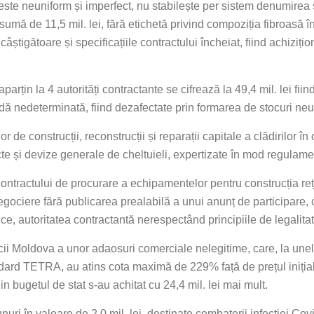
e este neuniform și imperfect, nu stabilește per sistem denumirea s
umă de 11,5 mil. lei, fără etichetă privind compoziția fibroasă în
câștigătoare și specificațiile contractului încheiat, fiind achiziț
rțin la 4 autorități contractante se cifrează la 49,4 mil. lei fii
adă nedeterminată, fiind dezafectate prin formarea de stocuri neut
r de construcții, reconstrucții și reparații capitale a clădirilor î
ecte și devize generale de cheltuieli, expertizate în mod regulame
a contractului de procurare a echipamentelor pentru construcția 
gociere fără publicarea prealabilă a unui anunț de participare, cu
lice, autoritatea contractantă nerespectând principiile de legalita
licii Moldova a unor adaosuri comerciale nelegitime, care, la un
ndard TETRA, au atins cota maximă de 229% față de prețul inițial
in bugetul de stat s-au achitat cu 24,4 mil. lei mai mult.
unuri în valoare de 2,0 mil. lei, destinate combaterii infecției Co