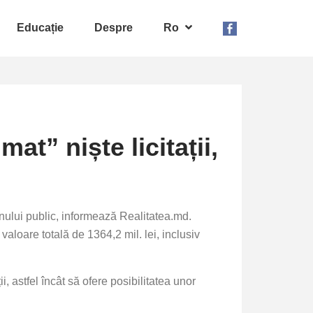
Educație
Despre
Ro
at” niște licitații,
banului public, informează Realitatea.md.
valoare totală de 1364,2 mil. lei, inclusiv
ii, astfel încât să ofere posibilitatea unor