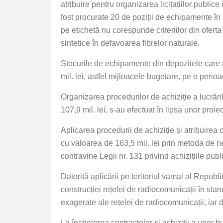
atribuire pentru organizarea licitațiilor public
fost procurate 20 de poziții de echipamente în s
pe etichetă nu corespunde criteriilor din oferta 
sintetice în defavoarea fibrelor naturale.
Stocurile de echipamente din depozitele care apa
mil. lei, astfel mijloacele bugetare, pe o perio
Organizarea procedurilor de achiziție a lucrărilo
107,9 mil. lei, s-au efectuat în lipsa unor proi
Aplicarea procedurii de achiziție și atribuire
cu valoarea de 163,5 mil. lei prin metoda de ne
contravine Legii nr. 131 privind achizițiile pub
Datorită aplicării pe teritoriul vamal al Repub
construcției rețelei de radiocomunicații în sta
exagerate ale rețelei de radiocomunicații, iar d
La încheierea contractelor și achiziții a unor b