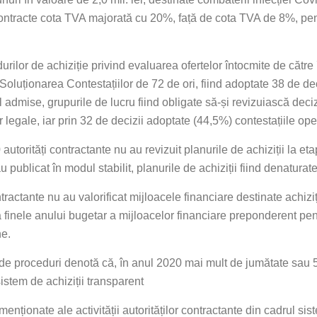
ntracte cota TVA majorată cu 20%, față de cota TVA de 8%, pentru
urilor de achiziție privind evaluarea ofertelor întocmite de către
oluționarea Contestațiilor de 72 de ori, fiind adoptate 38 de deci
 admise, grupurile de lucru fiind obligate să-și revizuiască deciz
legale, iar prin 32 de decizii adoptate (44,5%) contestațiile ope
 autorități contractante nu au revizuit planurile de achiziții la et
publicat în modul stabilit, planurile de achiziții fiind denaturate 
ntractante nu au valorificat mijloacele financiare destinate achiziț
la finele anului bugetar a mijloacelor financiare preponderent pen
ne.
ri de proceduri denotă că, în anul 2020 mai mult de jumătate sau 5
sistem de achiziții transparent
ționate ale activității autorităților contractante din cadrul sist