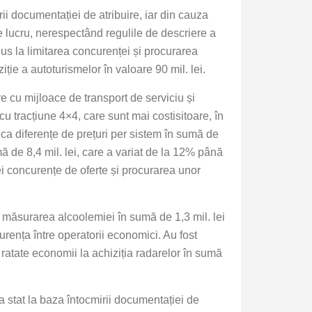
ii documentației de atribuire, iar din cauza
de lucru, nerespectând regulile de descriere a
adus la limitarea concurenței și procurarea
iție a autoturismelor în valoare 90 mil. lei.
 cu mijloace de transport de serviciu și
 cu tracțiune 4×4, care sunt mai costisitoare, în
 ca diferențe de prețuri per sistem în sumă de
mă de 8,4 mil. lei, care a variat de la 12% până
nei concurențe de oferte și procurarea unor
ru măsurarea alcoolemiei în sumă de 1,3 mil. lei
ncurența între operatorii economici. Au fost
 ratate economii la achiziția radarelor în sumă
 stat la baza întocmirii documentației de