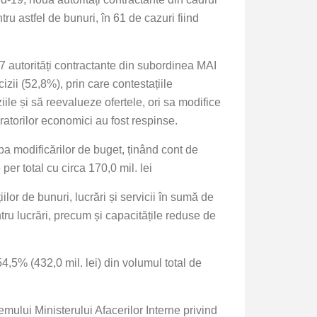
 astfel de bunuri, în 61 de cazuri fiind
 7 autorități contractante din subordinea MAI
zii (52,8%), prin care contestațiile
iile și să reevalueze ofertele, ori sa modifice
ratorilor economici au fost respinse.
apa modificărilor de buget, ținând cont de
per total cu circa 170,0 mil. lei
iilor de bunuri, lucrări și servicii în sumă de
tru lucrări, precum și capacitățile reduse de
4,5% (432,0 mil. lei) din volumul total de
emului Ministerului Afacerilor Interne privind