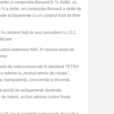
tofei și compoziția fibroasă în %. Astfel, au
 % a stofei, ori compoziția fibroasă a stofei de
ionate echipamente cu un conținut înalt de fibre
nd în creștere față de anul precedent cu 13,1
ilizate.
n cadrul sistemului MAI, în valoare totală de
ntar.
rețelei de radiocomunicații în standard TETRA
 referire la „motivul tehnic de creație”,
te, transparență, concurență și eficiență.
ele poziții de echipamente destinate
 de import, au fost admise costuri finale
vid-19, nouă autorități contractante din cadrul