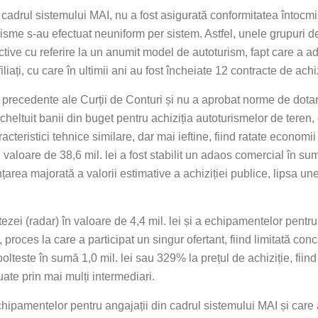
 cadrul sistemului MAI, nu a fost asigurată conformitatea întocmir
urisme s-au efectuat neuniform per sistem. Astfel, unele grupuri 
rictive cu referire la un anumit model de autoturism, fapt care a 
iați, cu care în ultimii ani au fost încheiate 12 contracte de achiz
recedente ale Curții de Conturi și nu a aprobat norme de dotare
 cheltuit banii din buget pentru achiziția autoturismelor de teren,
eristici tehnice similare, dar mai ieftine, fiind ratate economii
 valoare de 38,6 mil. lei a fost stabilit un adaos comercial în su
nțarea majorată a valorii estimative a achiziției publice, lipsa u
tezei (radar) în valoare de 4,4 mil. lei și a echipamentelor pent
e, proces la care a participat un singur ofertant, fiind limitată co
lteste în sumă 1,0 mil. lei sau 329% la prețul de achiziție, fiind
tuate prin mai mulți intermediari.
ipamentelor pentru angajații din cadrul sistemului MAI și care a