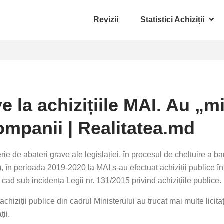
Revizii
Statistici Achiziții
la achizițiile MAI. Au „mim
ompanii | Realitatea.md
erie de abateri grave ale legislației, în procesul de cheltuire a 
, în perioada 2019-2020 la MAI s-au efectuat achiziții publice în 
 cad sub incidența Legii nr. 131/2015 privind achizițiile publice.
chiziții publice din cadrul Ministerului au trucat mai multe licitaț
ii.