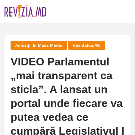
Skip
to
content
Achiziții În Mass Media
Realitatea.md
VIDEO Parlamentul
„mai transparent ca
sticla”. A lansat un
portal unde fiecare va
putea vedea ce
cumpără Legislativul |