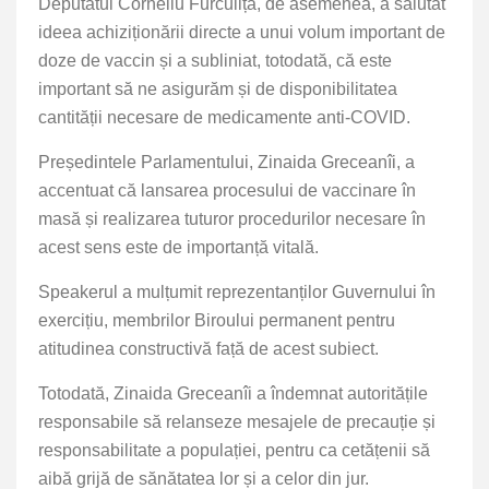
Deputatul Corneliu Furculița, de asemenea, a salutat
ideea achiziționării directe a unui volum important de
doze de vaccin și a subliniat, totodată, că este
important să ne asigurăm și de disponibilitatea
cantității necesare de medicamente anti-COVID.
Președintele Parlamentului, Zinaida Greceanîi, a
accentuat că lansarea procesului de vaccinare în
masă și realizarea tuturor procedurilor necesare în
acest sens este de importanță vitală.
Speakerul a mulțumit reprezentanților Guvernului în
exercițiu, membrilor Biroului permanent pentru
atitudinea constructivă față de acest subiect.
Totodată, Zinaida Greceanîi a îndemnat autoritățile
responsabile să relanseze mesajele de precauție și
responsabilitate a populației, pentru ca cetățenii să
aibă grijă de sănătatea lor și a celor din jur.