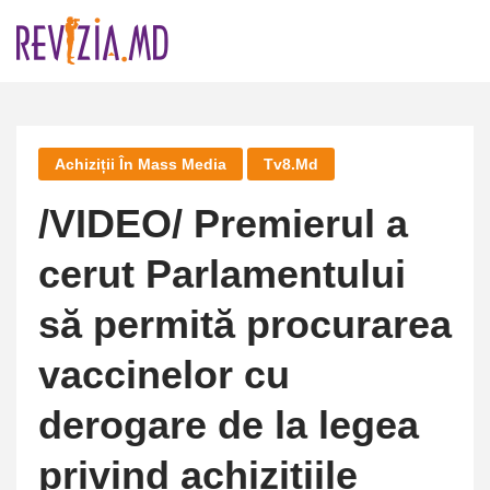
Skip
to
content
Achiziții În Mass Media
Tv8.md
/VIDEO/ Premierul a
cerut Parlamentului
să permită procurarea
vaccinelor cu
derogare de la legea
privind achizițiile