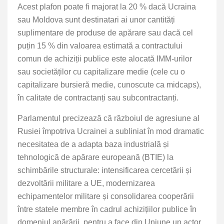
Acest plafon poate fi majorat la 20 % dacă Ucraina
sau Moldova sunt destinatari ai unor cantități
suplimentare de produse de apărare sau dacă cel
puțin 15 % din valoarea estimată a contractului
comun de achiziții publice este alocată IMM-urilor
sau societăților cu capitalizare medie (cele cu o
capitalizare bursieră medie, cunoscute ca midcaps),
în calitate de contractanți sau subcontractanți.
Parlamentul precizează că războiul de agresiune al
Rusiei împotriva Ucrainei a subliniat în mod dramatic
necesitatea de a adapta baza industrială și
tehnologică de apărare europeană (BTIE) la
schimbările structurale: intensificarea cercetării și
dezvoltării militare a UE, modernizarea
echipamentelor militare și consolidarea cooperării
între statele membre în cadrul achizițiilor publice în
domeniul apărării, pentru a face din Uniune un actor