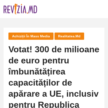
Skip
to
content
Achiziții În Mass Media
Realitatea.md
Votat! 300 de milioane
de euro pentru
îmbunătățirea
capacităților de
apărare a UE, inclusiv
pentru Republica