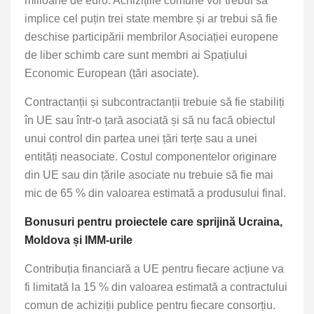
milioane de euro. Achizițiile comune vor trebui să
implice cel puțin trei state membre și ar trebui să fie
deschise participării membrilor Asociației europene
de liber schimb care sunt membri ai Spațiului
Economic European (țări asociate).
Contractanții și subcontractanții trebuie să fie stabiliți
în UE sau într-o țară asociată și să nu facă obiectul
unui control din partea unei țări terțe sau a unei
entități neasociate. Costul componentelor originare
din UE sau din țările asociate nu trebuie să fie mai
mic de 65 % din valoarea estimată a produsului final.
Bonusuri pentru proiectele care sprijină Ucraina,
Moldova și IMM-urile
Contribuția financiară a UE pentru fiecare acțiune va
fi limitată la 15 % din valoarea estimată a contractului
comun de achiziții publice pentru fiecare consorțiu.