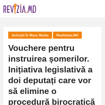
Skip
to
content
Achiziții În Mass Media
Realitatea.md
Vouchere pentru
instruirea șomerilor.
Inițiativa legislativă a
doi deputați care vor
să elimine o
procedură birocratică