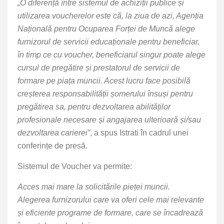
„O diferență între sistemul de achiziții publice și
utilizarea voucherelor este că, la ziua de azi, Agenția
Națională pentru Ocuparea Forței de Muncă alege
furnizorul de servicii educaționale pentru beneficiar,
în timp ce cu voucher, beneficiarul singur poate alege
cursul de pregătire și prestatorul de servicii de
formare pe piața muncii. Acest lucru face posibilă
creșterea responsabilității șomerului însuși pentru
pregătirea sa, pentru dezvoltarea abilităților
profesionale necesare și angajarea ulterioară și/sau
dezvoltarea carierei”
, a spus Istrati în cadrul unei
conferințe de presă.
Sistemul de Voucher va permite:
Acces mai mare la solicitările pieței muncii.
Alegerea furnizorului care va oferi cele mai relevante
și eficiente programe de formare, care se încadrează