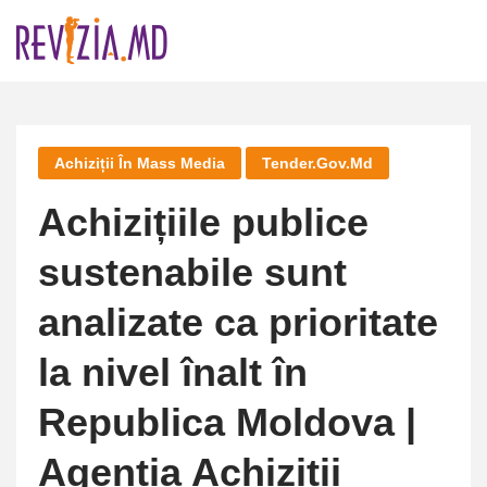
Skip
to
content
Achiziții În Mass Media
Tender.gov.md
Achizițiile publice
sustenabile sunt
analizate ca prioritate
la nivel înalt în
Republica Moldova |
Agenția Achiziții