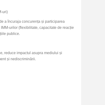
-uri)
de a încuraja concurența și participarea
IMM-urilor (flexibilitate, capacitate de reacție
iile publice.
ale, reduce impactul asupra mediului și
ment și nediscriminării.