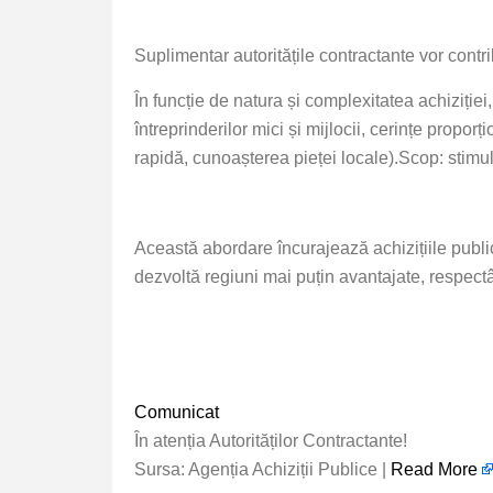
Suplimentar autoritățile contractante vor contrib
În funcție de natura și complexitatea achiziției, 
întreprinderilor mici și mijlocii, cerințe propor
rapidă, cunoașterea pieței locale).
Scop: stimul
Această abordare încurajează achizițiile public
dezvoltă regiuni mai puțin avantajate, respectând
Comunicat
În atenția Autorităților Contractante!
Sursa: Agenția Achiziții Publice |
Read More