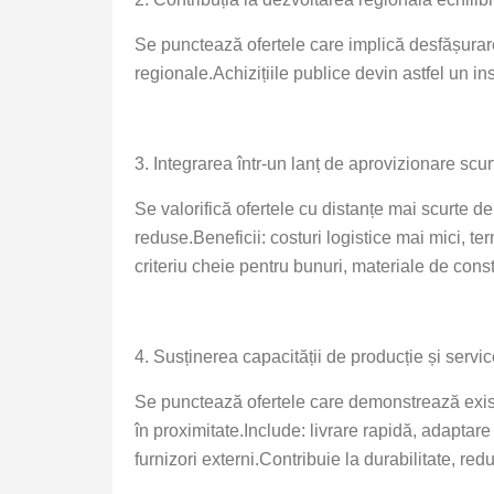
Se punctează ofertele care implică desfășurarea 
regionale.
Achizițiile publice devin astfel un in
3. Integrarea într-un lanț de aprovizionare scu
Se valorifică ofertele cu distanțe mai scurte de
reduse.
Beneficii: costuri logistice mai mici, te
criteriu cheie pentru bunuri, materiale de cons
4. Susținerea capacității de producție și servic
Se punctează ofertele care demonstrează existe
în proximitate.
Include: livrare rapidă, adaptar
furnizori externi.
Contribuie la durabilitate, re