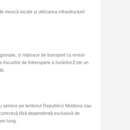
e muncă locale și utilizarea infrastructurii
egionale, și mijloace de transport cu emisii
iscurilor de întrerupere a livrărilor.
Este un
tă.
 service pe teritoriul Republicii Moldova sau
i corectivă fără dependență exclusivă de
men lung.