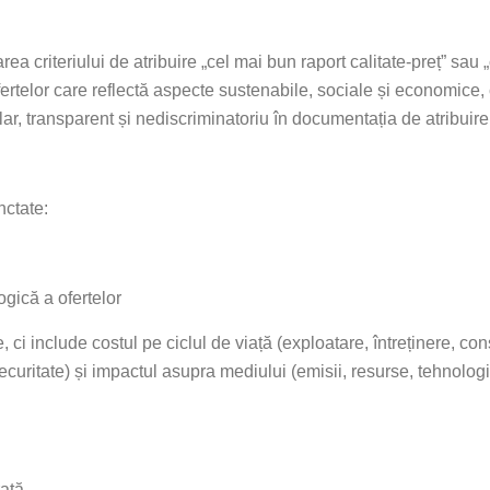
rea criteriului de atribuire „cel mai bun raport calitate-preț” sau „
rtelor care reflectă aspecte sustenabile, sociale și economice, cu
clar, transparent și nediscriminatoriu în documentația de atribuire
nctate:
ogică a ofertelor
, ci include costul pe ciclul de viață (exploatare, întreținere, co
curitate) și impactul asupra mediului (emisii, resurse, tehnologii
rată