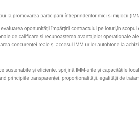
ui la promovarea participării întreprinderilor mici și mijlocii (IMM
evaluarea oportunității împărțirii contractului pe loturi,
în scopul 
ționale de calificare și recunoașterea avantajelor operaționale ale 
area concurenței reale și accesul IMM-urilor autohtone la achiziț
e sustenabile și eficiente, sprijină IMM-urile și capacitățile loc
 principiile transparenței, proporționalității, egalității de trata