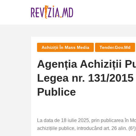
Skip
to
content
Achiziții În Mass Media
Tender.gov.md
Agenția Achiziții P
Legea nr. 131/2015 p
Publice
La data de 18 iulie 2025, prin publicarea în M
achizițiile publice, introducând art. 26 alin. (6¹