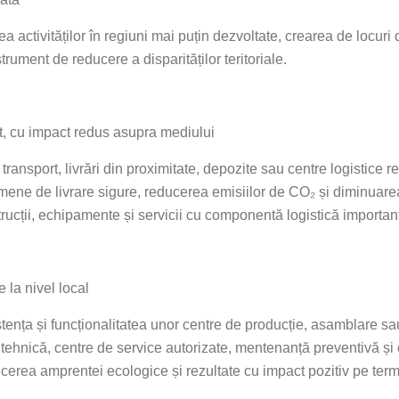
activităților în regiuni mai puțin dezvoltate, crearea de locuri d
strument de reducere a disparităților teritoriale.
rt, cu impact redus asupra mediului
 transport, livrări din proximitate, depozite sau centre logistice r
rmene de livrare sigure, reducerea emisiilor de CO₂ și diminuarea r
trucții, echipamente și servicii cu componentă logistică importan
e la nivel local
nța și funcționalitatea unor centre de producție, asamblare sau
e tehnică, centre de service autorizate, mentenanță preventivă ș
ducerea amprentei ecologice și rezultate cu impact pozitiv pe ter