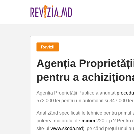
Skip
to
content
Revizii
Agenția Proprietăți
pentru a achizițio
Agenția Proprietății Publice a anunțat
procedur
572 000 lei pentru un automobil și 347 000 lei 
Analizând specificațiile tehnice pentru primu
puterea motorului de
minim
220 c.p.? Pentru c
site-ul
www.skoda.md
), pe când prețul unui a