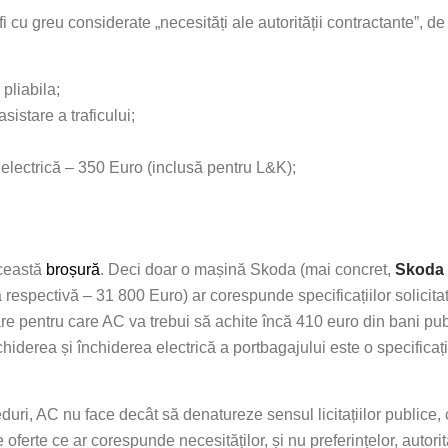
i cu greu considerate „necesități ale autorității contractante”, d
pliabila;
sistare a traficului;
electrică – 350 Euro (inclusă pentru L&K);
această
broșură
. Deci doar o mașină Skoda (mai concret,
Skoda 
respectivă – 31 800 Euro) ar corespunde specificațiilor solicita
are pentru care AC va trebui să achite încă 410 euro din bani pub
iderea și închiderea electrică a portbagajului este o specificați
eduri, AC nu face decât să denatureze sensul licitațiilor publice
oferte ce ar corespunde necesităților, și nu preferințelor, autorit