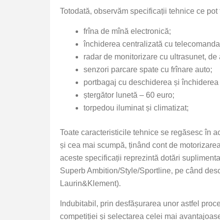
Totodată, observăm specificații tehnice ce pot f
frîna de mînă electronică;
închiderea centralizată cu telecomanda 
radar de monitorizare cu ultrasunet, de a
senzori parcare spate cu frînare auto;
portbagaj cu deschiderea și închiderea 
ștergător lunetă – 60 euro;
torpedou iluminat și climatizat;
Toate caracteristicile tehnice se regăsesc în 
și cea mai scumpă, ținând cont de motorizarea 
aceste specificații reprezintă dotări supliment
Superb Ambition/Style/Sportline, pe când desch
Laurin&Klement).
Indubitabil, prin desfășurarea unor astfel proc
competiției și selectarea celei mai avantajoase 