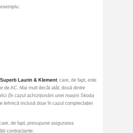
e exemplu:
Superb Laurin & Klement
, care, de fapt, este
te de AC. Mai mult decât atât, două dintre
lici (în cazul achiziționării unei mașini Skoda
e tehnică inclusă doar în cazul complectației
, care, de fapt, presupune asigurarea
ății contractante.