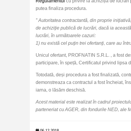
Regulamentul
cu privire la achiziția de lucrări
putea finaliza procedura.
”
Autoritatea contractantă, din proprie iniţiativ
de achiziţie publică de lucrări, dacă ia această
lucrări, în următoarele cazuri:
1) nu există cel puţin trei ofertanţi, care au întru
Unicul ofertant, PROFNATIN S.R.L. , a fost dese
participare, în speță, Certificatul privind lipsa d
Totodată, deși procedura a fost finalizată, cont
demonstreaza ca contractul a fost încheiat, îns
iarna, o lăsăm deschisă.
Acest material este realizat în cadrul proiec
parteneriat cu AGER, din fondurile NED, ale M
06.12.2018