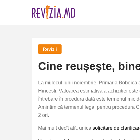
Skip
to
content
Revizii
Cine reușește, bine
La mijlocul lunii noiembrie, Primaria Bobeica
Hincesti. Valoarea estimativă a achiziției est
întrebare în prcedura dată este termenul mic de
Amintim că termenul legal pentru procedura COP 
2 ori.
Mai mult decît atît, unica
solicitare de clarifica