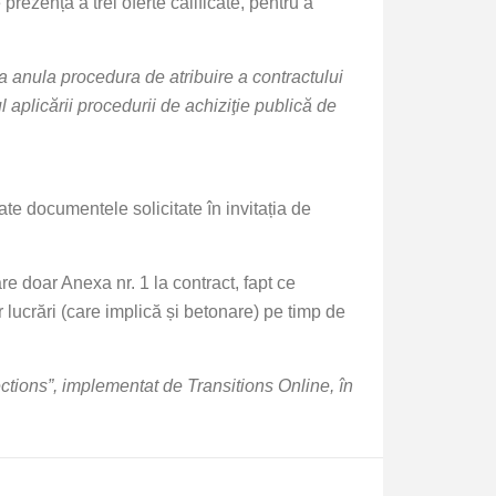
 prezența a trei oferte calificate, pentru a
 va anula procedura de atribuire a contractului
l aplicării procedurii de achiziţie publică de
ate documentele solicitate în invitația de
are doar Anexa nr. 1 la contract, fapt ce
 lucrări (care implică și betonare) pe timp de
tions”, implementat de Transitions Online, în