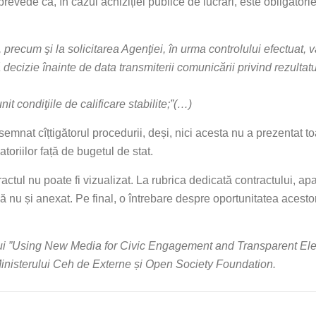
 prevede că, în cazul achiziției publice de lucrări, este obligatorie
ă, precum şi la solicitarea Agenţiei, în urma controlului efectuat,
 decizie înainte de data transmiterii comunicării privind rezultatu
nit condiţiile de calificare stabilite;
”(…)
mnat cîțtigătorul procedurii, deși, nici acesta nu a prezentat to
atoriilor față de bugetul de stat.
ractul nu poate fi vizualizat. La rubrica dedicată contractului, ap
ă nu și anexat. Pe final, o întrebare despre oportunitatea acestor
tului ”Using New Media for Civic Engagement and Transparent Elec
inisterului Ceh de Externe și Open Society Foundation.