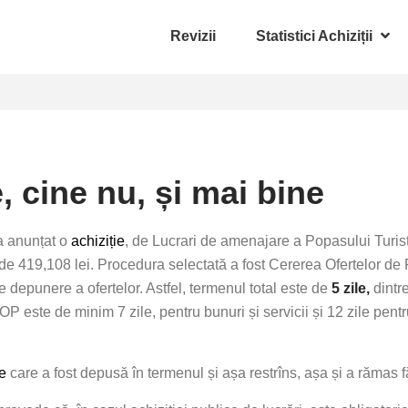
Revizii
Statistici Achiziții
, cine nu, și mai bine
 a anunțat o
achiziție
, de Lucrari de amenajare a Popasului Turist
e de 419,108 lei. Procedura selectată a fost Cererea Ofertelor de
 depunere a ofertelor. Astfel, termenul total este de
5 zile,
dintre
este de minim 7 zile, pentru bunuri și servicii și 12 zile pentru
re
care a fost depusă în termenul și așa restrîns, așa și a rămas f