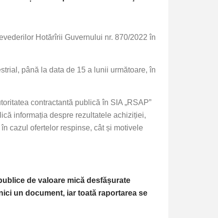
evederilor Hotărîrii Guvernului nr. 870/2022 în
estrial, până la data de 15 a lunii următoare, în
toritatea contractantă publică în SIA „RSAP”
lică informația despre rezultatele achiziției,
n cazul ofertelor respinse, cât și motivele
e publice de valoare mică desfășurate
nici un document, iar toată raportarea se