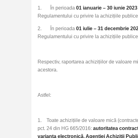
1. În perioada
01 ianuarie – 30 iunie 2023
Regulamentului cu privire la achizițiile public
2. În perioada
01 iulie – 31 decembrie 20
Regulamentului cu privire la achizițiile public
Respectiv, raportarea achizițiilor de valoare m
acestora.
Astfel:
1. Toate achizițiile de valoare mică (contract
pct. 24 din HG 665/2016:
autoritatea contract
varianta electronică, Agenţiei Achiziţii Pub