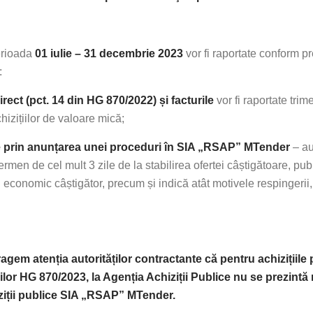
erioada
01 iulie – 31 decembrie 2023
vor fi raportate conform pr
:
ect (pct. 14 din HG 870/2022) și facturile
vor fi raportate trim
izițiilor de valoare mică;
te prin anunțarea unei proceduri în SIA „RSAP” MTender
– au
ermen de cel mult 3 zile de la stabilirea ofertei câștigătoare, pub
onomic câștigător, precum și indică atât motivele respingerii, î
ragem atenția autorităților contractante că pentru achizițiil
lor HG 870/2023, la Agenția Achiziții Publice nu se prezintă 
iziții publice SIA „RSAP” MTender.