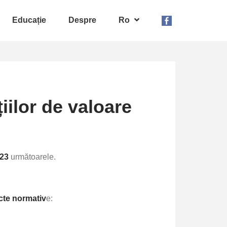
Educație
Despre
Ro
iilor de valoare
023
următoarele.
cte normativ
e: