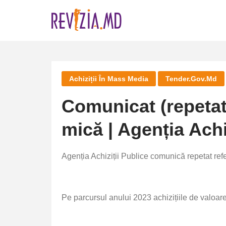
Skip
to
content
Achiziții În Mass Media
Tender.gov.md
Comunicat (repetat)
mică | Agenția Achi
Agenția Achiziții Publice comunică repetat refe
Pe parcursul anului 2023 achizițiile de valoar