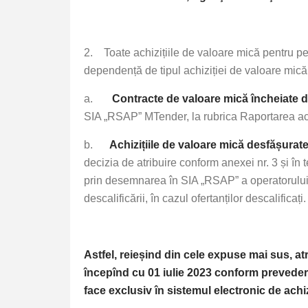
2. Toate achizițiile de valoare mică pentru p
dependență de tipul achiziției de valoare mică
a.
Contracte de valoare mică încheiate dir
SIA „RSAP” MTender, la rubrica Raportarea ach
b.
Achizițiile de valoare mică desfășura
decizia de atribuire conform anexei nr. 3 și în t
prin desemnarea în SIA „RSAP” a operatorului ec
descalificării, în cazul ofertanților descalificați.
Astfel, reieșind din cele expuse mai sus, at
începînd cu 01 iulie 2023 conform prevederi
face exclusiv în sistemul electronic de ach