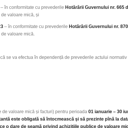
– în conformitate cu prevederile
Hotărârii Guvernului nr. 665 
e de valoare mică, și
23
– în conformitate cu prevederile
Hotărârii Guvernului nr. 87
e de valoare mică.
ică se va efectua în dependență de prevederile actului normativ 
e de valoare mică și facturi) pentru perioada
01 ianuarie – 30 i
antă este obligată să întocmească şi să prezinte pînă la data
lice o dare de seamă privind achiziţiile publice de valoare mi