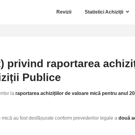
Revizii
Statistici Achiziții
 privind raportarea achiziț
ziții Publice
ritor la
raportarea achizițiilor de valoare mică pentru anul 2
e mică au fost desfășurate conform prevederilor legale a
două a