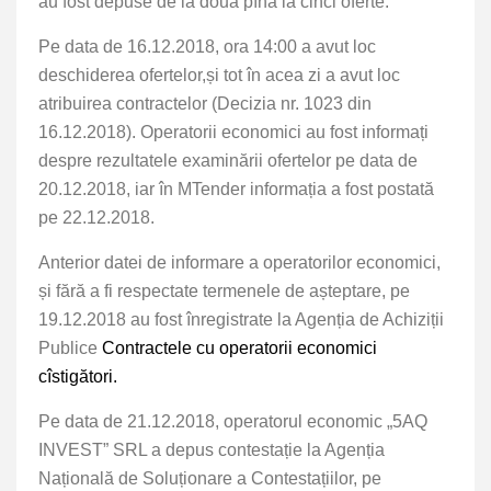
au fost depuse de la două pînă la cinci oferte.
Pe data de 16.12.2018, ora 14:00 a avut loc
deschiderea ofertelor,și tot în acea zi a avut loc
atribuirea contractelor (Decizia nr. 1023 din
16.12.2018). Operatorii economici au fost informați
despre rezultatele examinării ofertelor pe data de
20.12.2018, iar în MTender informația a fost postată
pe 22.12.2018.
Anterior datei de informare a operatorilor economici,
și fără a fi respectate termenele de așteptare, pe
19.12.2018 au fost înregistrate la Agenția de Achiziții
Publice
Contractele cu operatorii economici
cîstigători.
Pe data de 21.12.2018, operatorul economic „5AQ
INVEST” SRL a depus contestație la Agenția
Națională de Soluționare a Contestațiilor, pe