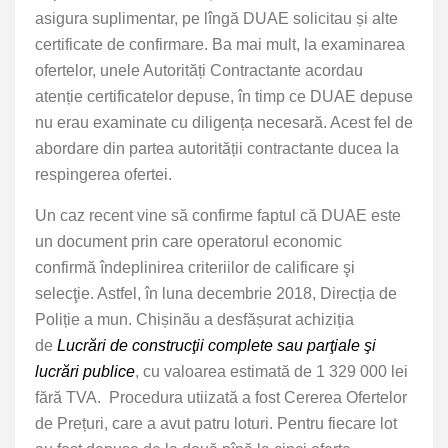
asigura suplimentar, pe lîngă DUAE solicitau și alte
certificate de confirmare. Ba mai mult, la examinarea
ofertelor, unele Autorități Contractante acordau
atenție certificatelor depuse, în timp ce DUAE depuse
nu erau examinate cu diligența necesară. Acest fel de
abordare din partea autorității contractante ducea la
respingerea ofertei.
Un caz recent vine să confirme faptul că DUAE este
un document prin care operatorul economic
confirmă îndeplinirea criteriilor de calificare şi
selecţie. Astfel, în luna decembrie 2018, Direcția de
Poliție a mun. Chișinău a desfășurat achiziția
de
Lucrări de construcţii complete sau parţiale şi
lucrări publice
, cu valoarea estimată de 1 329 000 lei
fără TVA. Procedura utiizată a fost Cererea Ofertelor
de Prețuri, care a avut patru loturi. Pentru fiecare lot