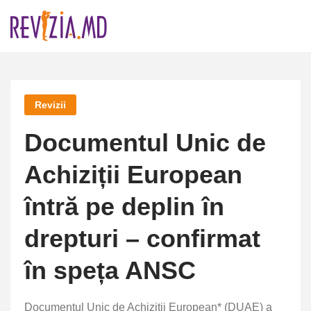
Skip
to
content
Revizii
Documentul Unic de
Achiziții European
întră pe deplin în
drepturi – confirmat
în speța ANSC
Documentul Unic de Achiziții European* (DUAE) a