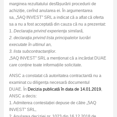
marginea rezultatului desfășurării procedurii de
achiziție, cerînd anularea ei. În argumentarea
sa, „5AQ INVEST” SRL a indicat că a aflat că oferta
sa a nu a fost acceptată din cauza că nu a prezentat:
1.
Declaraţia privind experienţa similară,
2. declaraţia privind lista principalelor lucrări
executate în ultimul an,
3. lista subcontractanţilor
.
„5AQ INVEST” SRL a menționat că a incărdat DUAE
care conține toate informațiile solicitate.
ANSC a constatat că autoritatea contractantă nu a
examinat cu diligența necesară documentul
DUAE. În
Decizia publicată în data de 14.01.2019
,
ANSC a decis:
1. Admiterea contestației depuse de către „5AQ
INVEST” SRL,
2. Anularea deciziei nr. 1023 din 16.12.2018 de