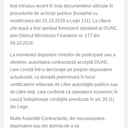
fost introdus recent în lista documentelor utilizate în
procedurile de achiziții publice (începînd cu
modificarea din 01.10.2018 a Legii 131). La cîteva
zile după a fost aprobat formularul standard al DUAE,
prin Ordinul Ministrului Finanțelor nr. 177 din
09.10.2018.
La momentul depunerii cererilor de participare sau a
ofertelor, autoritatea contractantă acceptă DUAE,
care constă într-o declaraţie pe proprie răspundere
actualizată, ca dovadă preliminară în locul
certificatelor eliberate de către autorităţile publice sau
de către terţi, care confirmă că operatorul economic în
cauză îndeplineşte condiţiile prevăzute în art. 20 (1)
din Lege.
Multe Autorități Contractante, din necunoaștere,
deprindere sau din dorința de a se