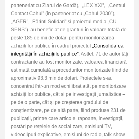
parteneriat cu Ziarul de Gardă), „LEX XXI”, „Centrul
Contact Cahul” (în parteneriat cu „Cahul 2030″),
„AGER”, „Părinți Solidari” și proiectul media „CU
SENS”) au beneficiat de granturi în valoare totală de
peste 185 de mii de dolari pentru monitorizarea
achizițiilor publice în cadrul proiectul
„Consolidarea
integrității în achizițiile publice”
. Astfel, 71 de autorități
contractante au fost monitorizate, valoarea financiară
estimată cumulată a procedurilor monitorizate fiind de
aproximativ 93,3 mln de dolari. Proiectele s-au
concentrat într-un mod echilibrat atât pe monitorizare
achizițiilor publice, cât și pe investigații jurnalistice –
pe de o parte, cât și pe creșterea gradului de
conștientizare, pe de altă parte, fiind produse 231 de
publicații, printre care articole, rapoarte, investigații,
postări pe rețelele de socializare, emisiuni TV,
videoclipuri explicative, emisiuni de radio, talk-show-