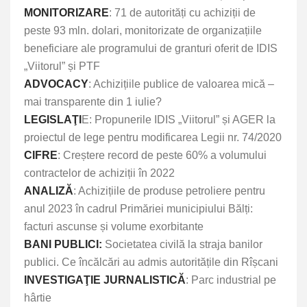
MONITORIZARE
: 71 de autorități cu achiziții de
peste 93 mln. dolari, monitorizate de organizațiile
beneficiare ale programului de granturi oferit de IDIS
„Viitorul” și PTF
ADVOCACY
: Achizițiile publice de valoarea mică –
mai transparente din 1 iulie?
LEGISLAŢI
E: Propunerile IDIS „Viitorul” și AGER la
proiectul de lege pentru modificarea Legii nr. 74/2020
CIFRE
: Creștere record de peste 60% a volumului
contractelor de achiziții în 2022
ANALIZĂ
: Achizițiile de produse petroliere pentru
anul 2023 în cadrul Primăriei municipiului Bălți:
facturi ascunse și volume exorbitante
BANI PUBLICI:
Societatea civilă la straja banilor
publici. Ce încălcări au admis autoritățile din Rîșcani
INVESTIGAŢIE JURNALISTICĂ
: Parc industrial pe
hârtie