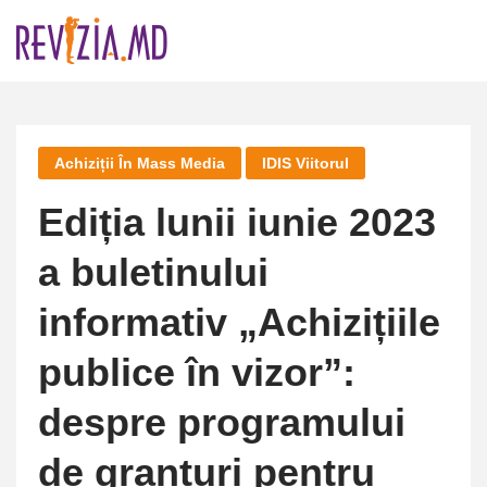
Skip
to
content
Achiziții În Mass Media
IDIS Viitorul
Ediția lunii iunie 2023
a buletinului
informativ „Achizițiile
publice în vizor”:
despre programului
de granturi pentru