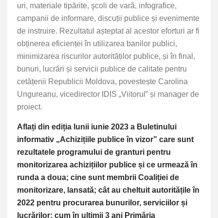
uri, materiale tipărite, şcoli de vară,
infografice,
campanii de informare, discuții publice și evenimente
de instruire. Rezultatul așteptat al acestor eforturi ar fi
obținerea eficienței în utilizarea banilor publici,
minimizarea riscurilor autorităților publice, și în final,
bunuri, lucrări și servicii publice de calitate pentru
cetățenii Republicii Moldova, povestește Carolina
Ungureanu, vicedirector IDIS „Viitorul” și manager de
proiect.
Aflați din ediția lunii iunie 2023 a Buletinului
informativ „Achizițiile publice în vizor” care sunt
rezultatele programului de granturi pentru
monitorizarea achizițiilor publice și ce urmează în
runda a doua; cine sunt membrii Coaliției de
monitorizare, lansată; cât au cheltuit autoritățile în
2022 pentru procurarea bunurilor, serviciilor și
lucrărilor; cum în ultimii 3 ani Primăria