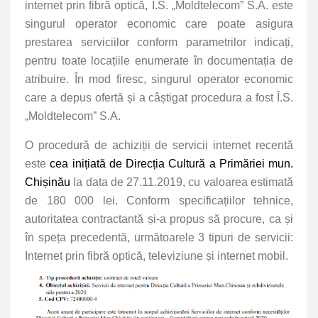
internet prin fibră optică, Î.S. „Moldtelecom” S.A. este
singurul operator economic care poate asigura
prestarea serviciilor conform parametrilor indicați,
pentru toate locațiile enumerate în documentația de
atribuire. În mod firesc, singurul operator economic
care a depus ofertă și a câștigat procedura a fost Î.S.
„Moldtelecom” S.A.
O procedură de achiziții de servicii internet recentă
este
cea inițiată de Direcția Cultură a Primăriei mun.
Chișinău
la data de 27.11.2019, cu valoarea estimată
de 180 000 lei
. Conform specificațiilor tehnice,
autoritatea contractantă și-a propus să procure, ca și
în speța precedentă, următoarele 3 tipuri de servicii:
Internet prin fibră optică, televiziune și internet mobil.