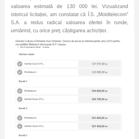
valoarea estimată de 130 000 lei. Vizualizand
istoricul licitației, am constatat că Î.S. „Moldtelecom”
S.A. a redus radical valoarea ofertei în runde,
urmărind, cu orice preț, câștigarea achiziției.