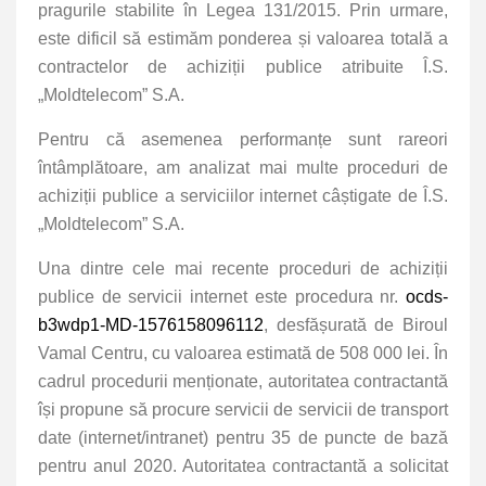
pragurile stabilite în Legea 131/2015. Prin urmare,
este dificil să estimăm ponderea și valoarea totală a
contractelor de achiziții publice atribuite Î.S.
„Moldtelecom” S.A.
Pentru că asemenea performanțe sunt rareori
întâmplătoare, am analizat mai multe proceduri de
achiziții publice a serviciilor internet câștigate de Î.S.
„Moldtelecom” S.A.
Una dintre cele mai recente proceduri de achiziții
publice de servicii internet este procedura nr.
ocds-
b3wdp1-MD-1576158096112
, desfășurată de Biroul
Vamal Centru, cu valoarea estimată de 508 000 lei. În
cadrul procedurii menționate, autoritatea contractantă
își propune să procure servicii de servicii de transport
date (internet/intranet) pentru 35 de puncte de bază
pentru anul 2020. Autoritatea contractantă a solicitat