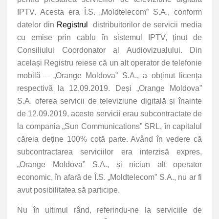
IPTV. Acesta era
Î.S. „Moldtelecom” S.A., conform
datelor din
Registrul
distribuitorilor de servicii media
cu emise prin cablu în sistemul IPTV, ținut de
Consiliului Coordonator al Audiovizualului. Din
același Registru reiese că un alt operator de telefonie
mobilă – „Orange Moldova” S.A., a obținut licența
respectivă la 12.09.2019. Deși „Orange Moldova”
S.A. oferea servicii de televiziune digitală și înainte
de 12.09.2019, aceste servicii erau subcontractate de
la compania „Sun Communications” SRL, în capitalul
căreia deține 100% cotă parte. Având în vedere că
subcontractarea serviciilor era interzisă expres,
„Orange Moldova” S.A., și niciun alt operator
economic, în afară de Î.S. „Moldtelecom” S.A., nu ar fi
avut posibilitatea să participe.
Nu în ultimul rând, referindu-ne la serviciile de