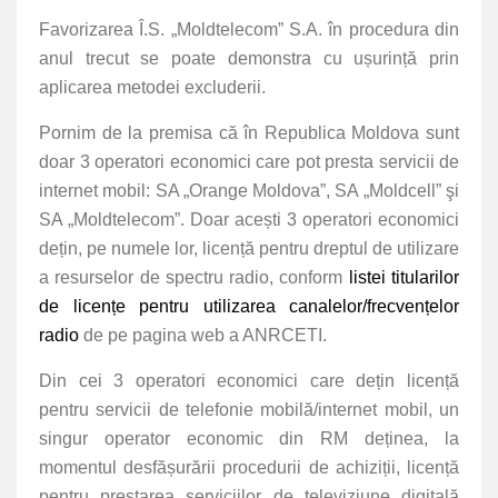
Favorizarea Î.S. „Moldtelecom” S.A. în procedura din
anul trecut se poate demonstra cu ușurință prin
aplicarea metodei excluderii.
Pornim de la premisa că în Republica Moldova sunt
doar 3 operatori economici care pot presta servicii de
internet mobil:
SA „Orange Moldova”, SA „Moldcell” şi
SA „Moldtelecom”. Doar acești 3 operatori economici
dețin, pe numele lor, licență pentru dreptul de utilizare
a resurselor de spectru radio, conform
listei titularilor
de licențe pentru utilizarea canalelor/frecvențelor
radio
de pe pagina web a ANRCETI.
Din cei 3 operatori economici care dețin licență
pentru servicii de telefonie mobilă/internet mobil, un
singur operator economic din RM deținea, la
momentul desfășurării procedurii de achiziții, licență
pentru prestarea serviciilor de televiziune digitală