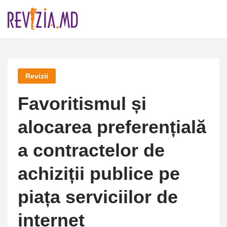
Skip
to
content
Revizii
Favoritismul și
alocarea preferențială
a contractelor de
achiziții publice pe
piața serviciilor de
internet