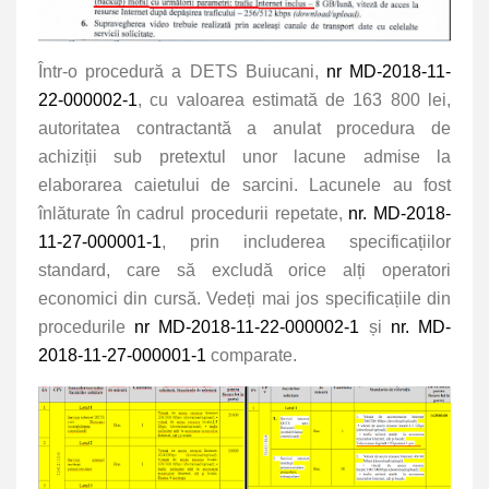
Într-o procedură a DETS Buiucani,
nr MD-2018-11-
22-000002-1
, cu valoarea estimată de 163 800 lei,
autoritatea contractantă a anulat procedura de
achiziții sub pretextul unor lacune admise la
elaborarea caietului de sarcini. Lacunele au fost
înlăturate în cadrul procedurii repetate,
nr. MD-2018-
11-27-000001-1
, prin includerea specificațiilor
standard, care să excludă orice alți operatori
economici din cursă. Vedeți mai jos specificațiile din
procedurile
nr MD-2018-11-22-000002-1
și
nr. MD-
2018-11-27-000001-1
comparate.