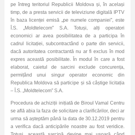
pe întreg teritoriul Republicii Moldova și, în același
timp, de a presta servicii de televiziune digitală IPTV
în baza licenței emisă „pe numele companiei”, este
Î.S. „Moldtelecom” S.A. Totuși, alți operatori
economici ar avea posibilitatea de a participa în
cadrul licitației, subcontractând o parte din servicii,
dacă autoritatea contractantă nu ar fi exclus în mod
expres această posibilitate. În modul în care a fost
elaborat, caietul de sarcini exclude concurența,
permițând unui singur operator economic din
Republica Moldova să participe și să câștige licitația
– Î.S. „Moldtelecom” S.A.
Procedura de achiziții inițiată de Biroul Vamal Centru
se află abia la faza de solicitare a clarificărilor, deci ar
urma să așteptăm până la data de 30.12.2019 pentru
a verifica dacă anticipările noastre au fost veridice.
Totuși, această sarcină devine mai ușoară când