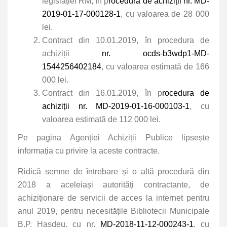
legislației RM, în p
rocedura de achiziții nr. MD-
2019-01-17-000128-1
, cu valoarea de 28 000
lei.
Contract din 10.01.2019, în procedura de
achiziții
nr. ocds-b3wdp1-MD-
1544256402184
, cu valoarea estimată de 166
000 lei.
Contract din 16.01.2019, în p
rocedura de
achiziții nr. MD-2019-01-16-000103-1
, cu
valoarea estimată de 112 000 lei.
Pe pagina Agenției Achiziții Publice lipsește
informația cu privire la aceste contracte.
Ridică semne de întrebare și o altă procedură din
2018 a aceleiași autorități contractante, de
achiziționare de servicii de acces la internet pentru
anul 2019, pentru necesitățile Bibliotecii Municipale
B.P. Hașdeu, cu nr.
MD-2018-11-12-000243-1
, cu