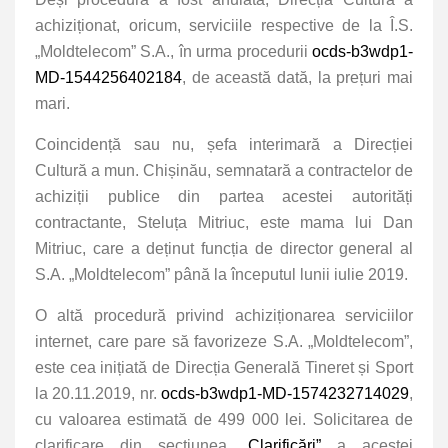
achiziționat, oricum, serviciile respective de la Î.S.
„Moldtelecom” S.A., în urma procedurii
ocds-b3wdp1-
MD-1544256402184
, de această dată, la prețuri mai
mari.
Coincidență sau nu, șefa interimară a Direcției
Cultură a mun. Chișinău, semnatară a contractelor de
achiziții publice din partea acestei autorități
contractante, Steluța Mitriuc, este mama lui Dan
Mitriuc, care a deținut funcția de director general al
S.A. „Moldtelecom” până la începutul lunii iulie 2019.
O altă procedură privind achiziționarea serviciilor
internet, care pare să favorizeze S.A. „Moldtelecom”,
este cea inițiată de Direcția Generală Tineret și Sport
la 20.11.2019, nr.
ocds-b3wdp1-MD-1574232714029
,
cu valoarea estimată de 499 000 lei. Solicitarea de
clarificare din secțiunea
„Clarificări”
a acestei