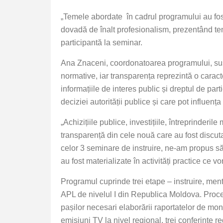
„Temele abordate în cadrul programului au fost
dovadă de înalt profesionalism, prezentând temel
participantă la seminar.
Ana Znaceni, coordonatoarea programului, susț
normative, iar transparența reprezintă o carac
informațiile de interes public și dreptul de part
deciziei autorității publice și care pot influenț
„Achizițiile publice, investițiile, întreprinder
transparență din cele nouă care au fost discuta
celor 3 seminare de instruire, ne-am propus să
au fost materializate în activități practice ce
Programul cuprinde trei etape – instruire, mento
APL de nivelul I din Republica Moldova. Proces
pașilor necesari elaborării raportatelor de moni
emisiuni TV la nivel regional, trei conferințe 