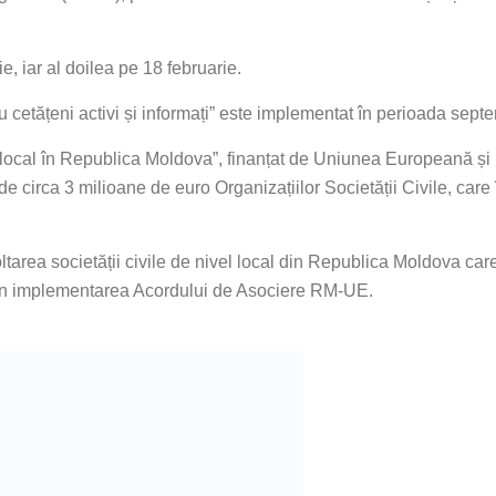
e, iar al doilea pe 18 februarie.
ru cetățeni activi și informați” este implementat în perioada sept
vel local în Republica Moldova”, finanțat de Uniunea Europeană ș
 circa 3 milioane de euro Organizațiilor Societății Civile, care 
oltarea societății civile de nivel local din Republica Moldova c
siv în implementarea Acordului de Asociere RM-UE.