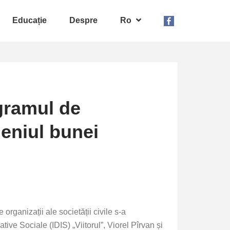
Educație
Despre
Ro
ogramul de
meniul bunei
rganizații ale societății civile s-a
iative Sociale (IDIS) „Viitorul”, Viorel Pîrvan și