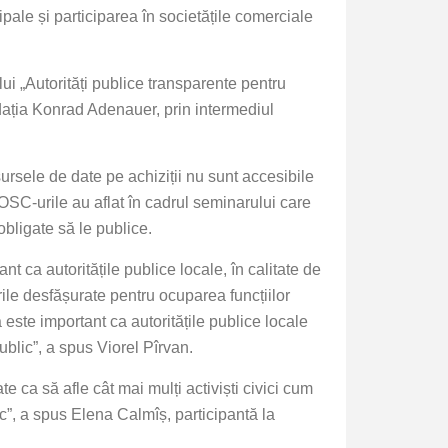
ipale și participarea în societățile comerciale
ui „Autorități publice transparente pentru
ndația Konrad Adenauer, prin intermediul
ursele de date pe achiziții nu sunt accesibile
 OSC-urile au aflat în cadrul seminarului care
obligate să le publice.
nt ca autoritățile publice locale, în calitate de
rile desfășurate pentru ocuparea funcțiilor
este important ca autoritățile publice locale
ublic”, a spus Viorel Pîrvan.
e ca să afle cât mai mulți activiști civici cum
c”, a spus Elena Calmîș, participantă la