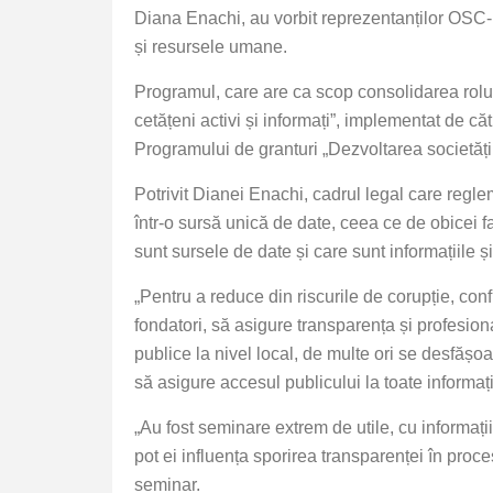
Diana Enachi, au vorbit reprezentanților OSC-uri
și resursele umane.
Programul, care are ca scop consolidarea rolul
cetățeni activi și informați”, implementat de c
Programului de granturi „Dezvoltarea societății
Potrivit Dianei Enachi, cadrul legal care regle
într-o sursă unică de date, ceea ce de obicei f
sunt sursele de date și care sunt informațiile ș
„Pentru a reduce din riscurile de corupție, confl
fondatori, să asigure transparența și profesion
publice la nivel local, de multe ori se desfășo
să asigure accesul publicului la toate informați
„Au fost seminare extrem de utile, cu informații
pot ei influența sporirea transparenței în proc
seminar.