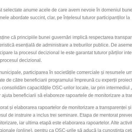
 selectate anume acele de care avem nevoie în domeniul bunei gu
e abordate succint, clar, pe înțelesul tuturor participanților la 
ine că principiile bunei guvernări implică respectarea transpare
teristică esențială de administrare a treburilor publice. De asem
icipare la procesul decizional le este garantat tuturor părților in
a procesul decizional.
ile municipale, participarea în societățile comerciale și resursele 
te de către beneficiarii programului împreună cu experții proiect
 consolidăm capacitățile OSC-urilor locale, iar prin intermediul 
 vor ajuta beneficiarii să elaboreze rapoartele de monitorizare a 
rat și elaborarea rapoartelor de monitorizare a transparenței și r
ul de instruire a inclus trei seminare. Etapa de mentorat preved
torizare, iar ultima etapă este elaborarea rapoartelor. Alte activit
regionale (online), pentru ca OSC-urile să aducă la cunoștința cet