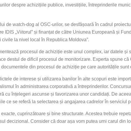
lor despre achizițiile publice, investițiile, întreprinderile munic
ui de watch-dog al OSC-urilor, se desfășoară în cadrul proiectul
ătre IDIS „Viitorul” și finanțat de către Uniunea Europeană și Fu
 civile la nivel local în Republica Moldova”.
mentează procesul de achiziție este unul complex, iar datele și s
ace destul de dificil procesul de monitorizare. Experta spune că
i documentele din procesul de achiziție pe care autoritățile sunt 
ictele de interese și utilizarea banilor în alte scopuri este importa
alismul în administrarea corporativă a întreprinderilor. Concursu
ară cu înțelegeri ascunse și favorizarea unor candidați. De aceea 
ile ce se referă la selectarea și angajarea cadrelor în serviciul p
 exacte, cuprinzătoare și bine structurate. Acestea trebuie repetat
esul decizional. Consider că doar așa vom putea urni carul din lo