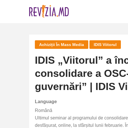
Skip
to
content
Achiziții În Mass Media
IDIS Viitorul
IDIS „Viitorul” a î
consolidare a OSC-u
guvernări” | IDIS Vi
Language
Română
Ultimul seminar al programului de consolidare a
desfășurat, online, la sfârșitul lunii februarie. 