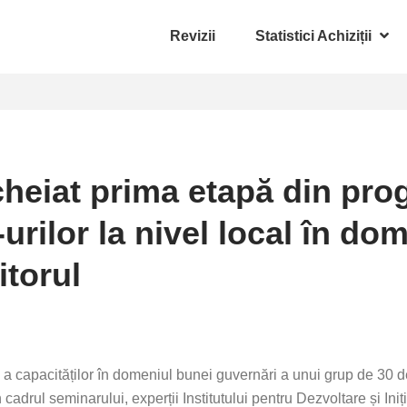
Revizii
Statistici Achiziții
ncheiat prima etapă din pr
rilor la nivel local în do
itorul
 capacităților în domeniul bunei guvernări a unui grup de 30 de o
În cadrul seminarului, experții Institutului pentru Dezvoltare și Iniț