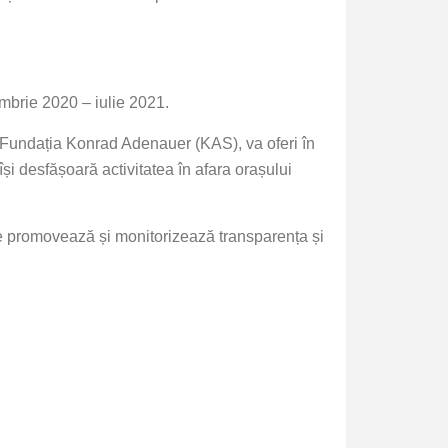
embrie 2020 – iulie 2021.
i Fundația Konrad Adenauer (KAS), va oferi în
își desfășoară activitatea în afara orașului
are promovează și monitorizează transparența și