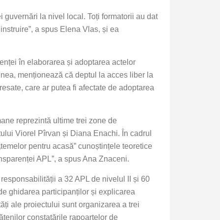
vernări la nivel local. Toți formatorii au dat
instruire”, a spus Elena Vlas, și ea
nței în elaborarea și adoptarea actelor
enea, menționează că deptul la acces liber la
teresate, care ar putea fi afectate de adoptarea
umane reprezintă ultime trei zone de
ului Viorel Pîrvan și Diana Enachi. În cadrul
„temelor pentru acasă” cunoștințele teoretice
transparenței APL”, a spus Ana Znaceni.
esponsabilității a 32 APL de nivelul II și 60
e ghidarea participanților și explicarea
ăți ale proiectului sunt organizarea a trei
ățenilor constatările rapoartelor de