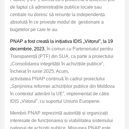
de faptul că administrațiile publice locale sau
centrale nu doresc să renunțe la independența
absolută în ce privește modul de gestionare a
bugetelor pe care le au.
PNAP a fost creată la inițiativa IDIS „Viitorul”, la 19
decembrie, 2023
, în comun cu Parteneriatul pentru
Transparență (PTF) din SUA, ca parte a proiectului
„Consolidarea integrității în achizițiile publice”,
încheiat în iunie 2025. Acum,
activitatea PNAP continuă în cadrul proiectului
„Sprijinirea reformei achizițiilor publice din Moldova
în contextul aderării la UE”, implementat de către
IDIS „Viitorul”, cu suportul Uniunii Europene.
Membrii PNAP reprezintă autorități și organizații
interesate de funcționarea și viabilitatea sistemului
național de achiziții publice. Misiunea PNAP este