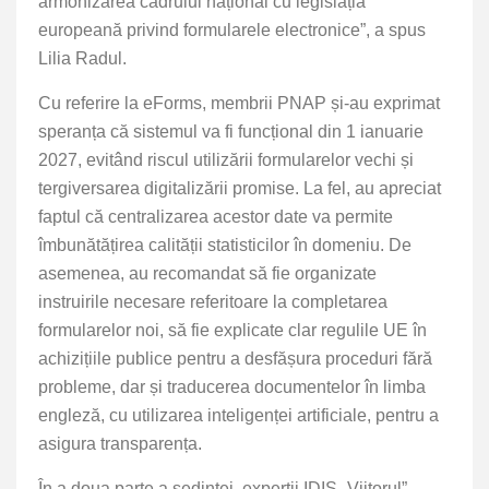
armonizarea cadrului național cu legislația
europeană privind formularele electronice”, a spus
Lilia Radul.
Cu referire la eForms, membrii PNAP și-au exprimat
speranța că sistemul va fi funcțional din 1 ianuarie
2027, evitând riscul utilizării formularelor vechi și
tergiversarea digitalizării promise. La fel, au apreciat
faptul că centralizarea acestor date va permite
îmbunătățirea calității statisticilor în domeniu. De
asemenea, au recomandat să fie organizate
instruirile necesare referitoare la completarea
formularelor noi, să fie explicate clar regulile UE în
achizițiile publice pentru a desfășura proceduri fără
probleme, dar și traducerea documentelor în limba
engleză, cu utilizarea inteligenței artificiale, pentru a
asigura transparența.
În a doua parte a ședinței, experții IDIS „Viitorul”,