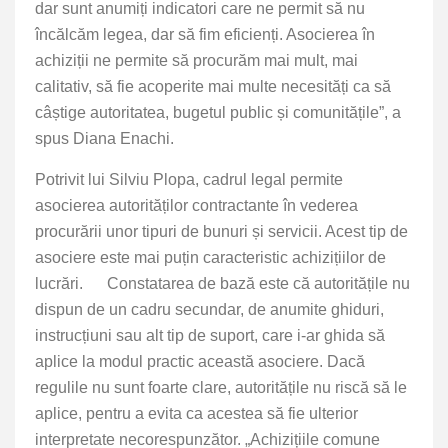
dar sunt anumiți indicatori care ne permit să nu
încălcăm legea, dar să fim eficienți. Asocierea în
achiziții ne permite să procurăm mai mult, mai
calitativ, să fie acoperite mai multe necesități ca să
câștige autoritatea, bugetul public și comunitățile”, a
spus Diana Enachi.
Potrivit lui Silviu Plopa, cadrul legal permite
asocierea autorităților contractante în vederea
procurării unor tipuri de bunuri și servicii. Acest tip de
asociere este mai puțin caracteristic achizițiilor de
lucrări. Constatarea de bază este că autoritățile nu
dispun de un cadru secundar, de anumite ghiduri,
instrucțiuni sau alt tip de suport, care i-ar ghida să
aplice la modul practic această asociere. Dacă
regulile nu sunt foarte clare, autoritățile nu riscă să le
aplice, pentru a evita ca acestea să fie ulterior
interpretate necorespunzător. „Achizițiile comune