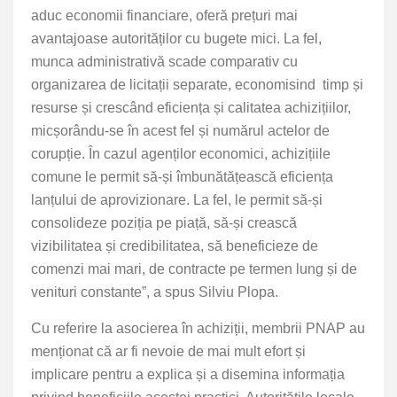
aduc economii financiare, oferă prețuri mai
avantajoase autorităților cu bugete mici. La fel,
munca administrativă scade comparativ cu
organizarea de licitații separate, economisind timp și
resurse și crescând eficiența și calitatea achizițiilor,
micșorându-se în acest fel și numărul actelor de
corupție. În cazul agenților economici, achizițiile
comune le permit să-și îmbunătățească eficiența
lanțului de aprovizionare. La fel, le permit să-și
consolideze poziția pe piață, să-și crească
vizibilitatea și credibilitatea, să beneficieze de
comenzi mai mari, de contracte pe termen lung și de
venituri constante”, a spus Silviu Plopa.
Cu referire la asocierea în achiziții, membrii PNAP au
menționat că ar fi nevoie de mai mult efort și
implicare pentru a explica și a disemina informația