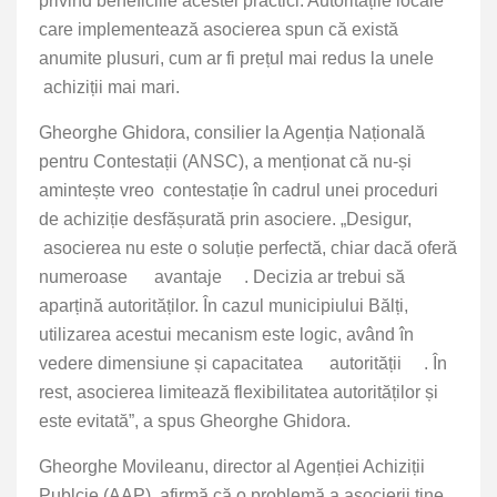
privind beneficiile acestei practici. Autoritățile locale
care implementează asocierea spun că există
anumite plusuri, cum ar fi prețul mai redus la unele
achiziții mai mari.
Gheorghe Ghidora, consilier la Agenția Națională
pentru Contestații (ANSC), a menționat că nu-și
amintește vreo contestație în cadrul unei proceduri
de achiziție desfășurată prin asociere. „Desigur,
asocierea nu este o soluție perfectă, chiar dacă oferă
numeroase avantaje . Decizia ar trebui să
aparțină autorităților. În cazul municipiului Bălți,
utilizarea acestui mecanism este logic, având în
vedere dimensiune și capacitatea autorității . În
rest, asocierea limitează flexibilitatea autorităților și
este evitată”, a spus Gheorghe Ghidora.
Gheorghe Movileanu, director al Agenției Achiziții
Publcie (AAP), afirmă că o problemă a asocierii ține