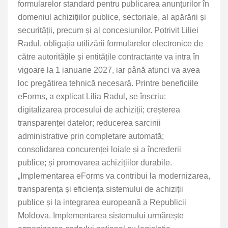
formularelor standard pentru publicarea anunțurilor în
domeniul achizițiilor publice, sectoriale, al apărării și
securității, precum și al concesiunilor. Potrivit Liliei
Radul, obligația utilizării formularelor electronice de
către autoritățile și entitățile contractante va intra în
vigoare la 1 ianuarie 2027, iar până atunci va avea
loc pregătirea tehnică necesară. Printre beneficiile
eForms, a explicat Lilia Radul, se înscriu:
digitalizarea procesului de achiziții; creșterea
transparenței datelor; reducerea sarcinii
administrative prin completare automată;
consolidarea concurenței loiale și a încrederii
publice; și promovarea achizițiilor durabile.
„Implementarea eForms va contribui la modernizarea,
transparența și eficiența sistemului de achiziții
publice și la integrarea europeană a Republicii
Moldova. Implementarea sistemului urmărește