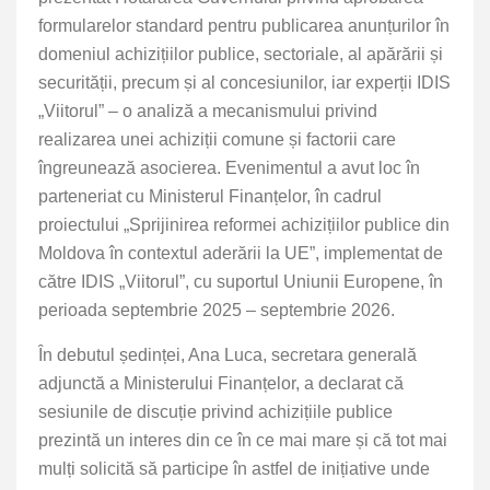
formularelor standard pentru publicarea anunțurilor în
domeniul achizițiilor publice, sectoriale, al apărării și
securității, precum și al concesiunilor, iar experții IDIS
„Viitorul” – o analiză a mecanismului privind
realizarea unei achiziții comune și factorii care
îngreunează asocierea. Evenimentul a avut loc în
parteneriat cu Ministerul Finanțelor, în cadrul
proiectului „Sprijinirea reformei achizițiilor publice din
Moldova în contextul aderării la UE”, implementat de
către IDIS „Viitorul”, cu suportul Uniunii Europene, în
perioada septembrie 2025 – septembrie 2026.
În debutul ședinței, Ana Luca, secretara generală
adjunctă a Ministerului Finanțelor, a declarat că
sesiunile de discuție privind achizițiile publice
prezintă un interes din ce în ce mai mare și că tot mai
mulți solicită să participe în astfel de inițiative unde