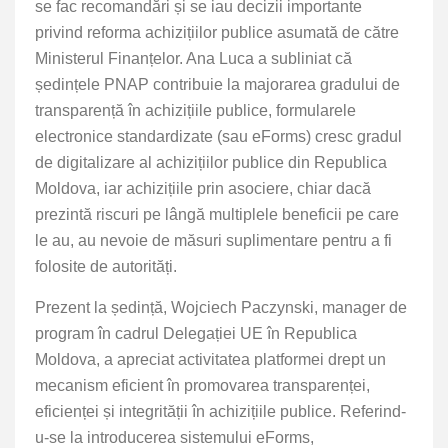
se fac recomandări și se iau decizii importante
privind reforma achizițiilor publice asumată de către
Ministerul Finanțelor. Ana Luca a subliniat că
ședințele PNAP contribuie la majorarea gradului de
transparență în achizițiile publice, formularele
electronice standardizate (sau eForms) cresc gradul
de digitalizare al achizițiilor publice din Republica
Moldova, iar achizițiile prin asociere, chiar dacă
prezintă riscuri pe lângă multiplele beneficii pe care
le au, au nevoie de măsuri suplimentare pentru a fi
folosite de autorități.
Prezent la ședință, Wojciech Paczynski, manager de
program în cadrul Delegației UE în Republica
Moldova, a apreciat activitatea platformei drept un
mecanism eficient în promovarea transparenței,
eficienței și integrității în achizițiile publice. Referind-
u-se la introducerea sistemului eForms,