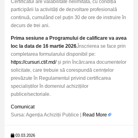
Certificatul are valabilitate nelimitată, cu condiția
participării la activități de dezvoltare profesională
continuă, cumulând cel puțin 30 de ore de instruire în
decurs de trei ani.
Prima sesiune a
Programului de calificare
va avea
loc la data de 16 martie 2026.
Înscrierea se face prin
completarea formularului disponibil pe:
https://cursuri.ctif.md/
și prin încărcarea documentelor
solicitate, care trebuie să corespundă cerințelor
prevăzute în
Regulamentul privind certificarea
specialiștilor în domeniul achizițiilor
publice/sectorial
e.
Comunicat
Sursa: Agenția Achiziții Publice |
Read More
03.03.2026