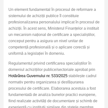
Un element fundamental în procesul de reformare a
sistemului de achiziții publice îl constituie
profesionalizarea personalului implicat în procesul de
achiziții. În acest sens, Ministerul Finanțelor a instituit
un mecanism național de certificare a specialiștilor,
conceput pentru a asigura un nivel unitar de
competență profesională și o aplicare corectă și
uniformă a legislației în domeniu.
Regulamentul privind certificarea specialiștilor în
domeniul achizițiilor publice/sectoriale aprobat prin
Hotărârea Guvernului nr. 533/2025
stabilește cadrul
normativ pentru organizarea și desfășurarea
procesului de certificare. Elaborarea acestuia a fost
fundamentată de analiza bunelor practici europene,
fiind realizate activități de documentare și schimb de
experiență cu instituții similare din statele membre