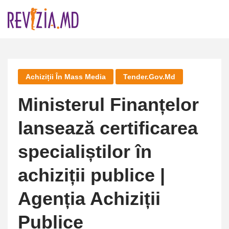
Skip
to
content
Achiziții În Mass Media
Tender.gov.md
Ministerul Finanțelor
lansează certificarea
specialiștilor în
achiziții publice |
Agenția Achiziții
Publice