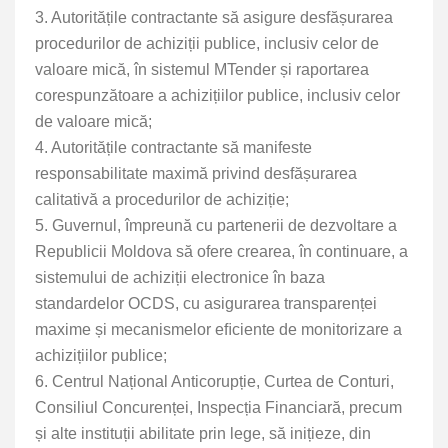
3. Autoritățile contractante să asigure desfășurarea
procedurilor de achiziții publice, inclusiv celor de
valoare mică, în sistemul MTender și raportarea
corespunzătoare a achizițiilor publice, inclusiv celor
de valoare mică;
4. Autoritățile contractante să manifeste
responsabilitate maximă privind desfășurarea
calitativă a procedurilor de achiziție;
5. Guvernul, împreună cu partenerii de dezvoltare a
Republicii Moldova să ofere crearea, în continuare, a
sistemului de achiziții electronice în baza
standardelor OCDS, cu asigurarea transparenței
maxime și mecanismelor eﬁciente de monitorizare a
achizițiilor publice;
6. Centrul Național Anticorupție, Curtea de Conturi,
Consiliul Concurenței, Inspecția Financiară, precum
și alte instituții abilitate prin lege, să inițieze, din