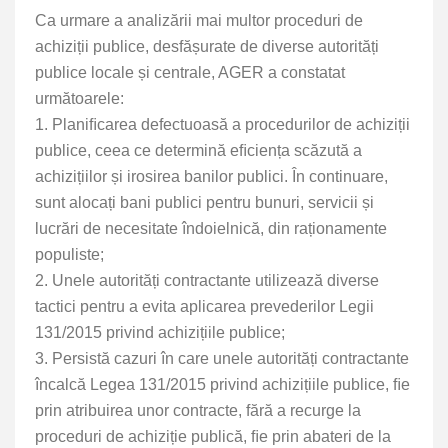
Ca urmare a analizării mai multor proceduri de
achiziții publice, desfășurate de diverse autorități
publice locale și centrale, AGER a constatat
următoarele:
1. Planiﬁcarea defectuoasă a procedurilor de achiziții
publice, ceea ce determină eﬁciența scăzută a
achizițiilor și irosirea banilor publici. În continuare,
sunt alocați bani publici pentru bunuri, servicii și
lucrări de necesitate îndoielnică, din raționamente
populiste;
2. Unele autorități contractante utilizează diverse
tactici pentru a evita aplicarea prevederilor Legii
131/2015 privind achizițiile publice;
3. Persistă cazuri în care unele autorități contractante
încalcă Legea 131/2015 privind achizițiile publice, ﬁe
prin atribuirea unor contracte, fără a recurge la
proceduri de achiziție publică, ﬁe prin abateri de la