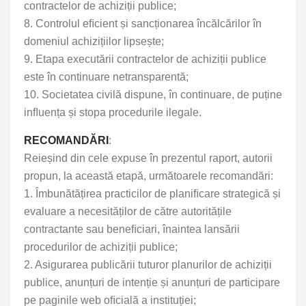
contractelor de achiziții publice;
8. Controlul eﬁcient și sancționarea încălcărilor în
domeniul achizițiilor lipsește;
9. Etapa executării contractelor de achiziții publice
este în continuare netransparentă;
10. Societatea civilă dispune, în continuare, de puține
inﬂuența și stopa procedurile ilegale.
RECOMANDĂRI
:
Reieșind din cele expuse în prezentul raport, autorii
propun, la această etapă, următoarele recomandări:
1. Îmbunătățirea practicilor de planiﬁcare strategică și
evaluare a necesităților de către autoritățile
contractante sau beneﬁciari, înaintea lansării
procedurilor de achiziții publice;
2. Asigurarea publicării tuturor planurilor de achiziții
publice, anunțuri de intenție și anunțuri de participare
pe paginile web oﬁcială a instituției;