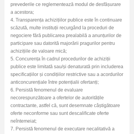
prevederile ce reglementează modul de desfășurare
a acestora;
4. Transparența achizițiilor publice este în continuare
scăzută, multe instituții recurgând la proceduri de
negociere fără publicarea prealabilă a anunțurilor de
participare sau datorită majorării pragurilor pentru
achizițiile de valoare mică;
5. Concurența în cadrul procedurilor de achiziții
publice este limitată sau/și denaturată prin includerea
speciﬁcațiilor și condițiilor restrictive sau a acordurilor
anticoncurențiale între potențialii ofertanți;
6. Persistă fenomenul de evaluare
necorespunzătoare a ofertelor de autoritățile
contractante, astfel că, sunt desemnate câștigătoare
oferte neconforme sau sunt descaliﬁcate oferte
neîntemeiat;
7. Persistă fenomenul de executare necalitativă a