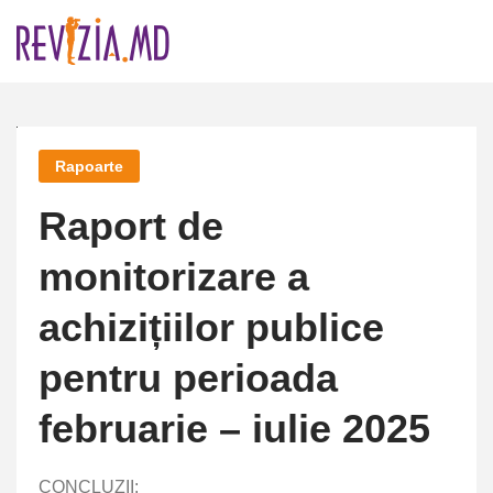
Skip
to
content
Rapoarte
Raport de
monitorizare a
achizițiilor publice
pentru perioada
februarie – iulie 2025
CONCLUZII: