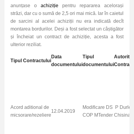
anunțase o
achiziție
pentru repararea acelorași
străzi, dar cu o sumă de 2,5 ori mai mică. Iar în caietul
de sarcini al acelei achiziții nu era indicată decît
montarea bordurilor. Deși a fost selectat un câștigător
și încheiat un contract de achiziție, acesta a fost
ulterior reziliat.
Data
Tipul
Autorita
Tipul Contractului
documentului
documentului
Contract
Acord aditional de
Modificare DS
P Durlest
12.04.2019
micsorare/rezeliere
COP MTender
Chisinau