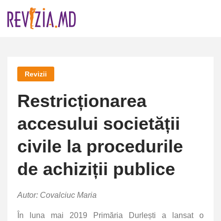
Skip
to
content
Revizii
Restricționarea
accesului societății
civile la procedurile
de achiziții publice
Autor: Covalciuc Maria
În luna mai 2019 Primăria Durlești a lansat o