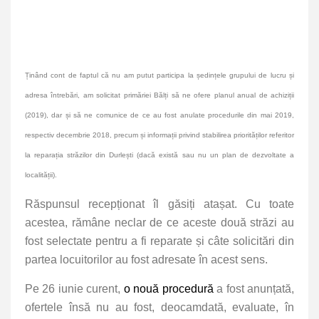
Ținând cont de faptul că nu am putut participa la ședințele grupului de lucru și
adresa întrebări, am solicitat primăriei Bălți să ne ofere planul anual de achiziții
(2019), dar și să ne comunice de ce au fost anulate procedurile din mai 2019,
respectiv decembrie 2018, precum și informații privind stabilirea priorităților referitor
la reparația străzilor din Durlești (dacă există sau nu un plan de dezvoltate a
localității).
Răspunsul recepționat îl găsiți atașat. Cu toate
acestea, rămâne neclar de ce aceste două străzi au
fost selectate pentru a fi reparate și câte solicitări din
partea locuitorilor au fost adresate în acest sens.
Pe 26 iunie curent,
o nouă procedură
a fost anunțată,
ofertele însă nu au fost, deocamdată, evaluate, în