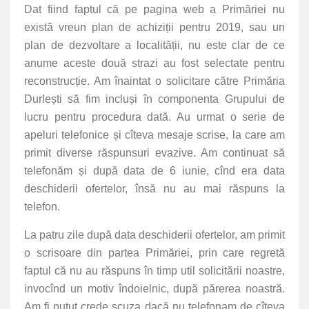
Dat fiind faptul că pe pagina web a Primăriei nu
există vreun plan de achiziții pentru 2019, sau un
plan de dezvoltare a localității, nu este clar de ce
anume aceste două strazi au fost selectate pentru
reconstrucție. Am înaintat o solicitare către Primăria
Durlești să fim incluși în componenta Grupului de
lucru pentru procedura dată. Au urmat o serie de
apeluri telefonice și cîteva mesaje scrise, la care am
primit diverse răspunsuri evazive. Am continuat să
telefonăm și după data de 6 iunie, cînd era data
deschiderii ofertelor, însă nu au mai răspuns la
telefon.
La patru zile după data deschiderii ofertelor, am primit
o scrisoare din partea Primăriei, prin care regretă
faptul că nu au răspuns în timp util solicitării noastre,
invocînd un motiv îndoielnic, după părerea noastră.
Am fi putut crede scuza dacă nu telefonam de cîteva