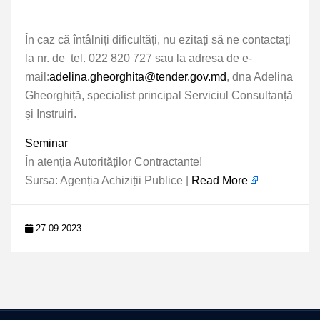
În caz că întâlniți dificultăți, nu ezitați să ne contactați
la nr. de
tel. 022 820 727 sau la adresa de
e-
mail:
adelina.gheorghita@tender.gov.md
,
dna Adelina
Gheorghiță, specialist principal Serviciul Consultanță
și Instruiri.
Seminar
În atenția Autorităților Contractante!
Sursa: Agenția Achiziții Publice |
Read More
27.09.2023