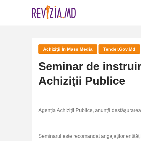
Skip
to
content
Achiziții În Mass Media
Tender.gov.md
Seminar de instruir
Achiziții Publice
Agenția Achiziții Publice, anunță desfășurarea
Seminarul este recomandat
angajaților entită