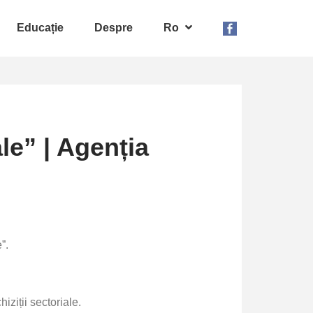
Educație
Despre
Ro
le” | Agenția
”.
iziții sectoriale
.