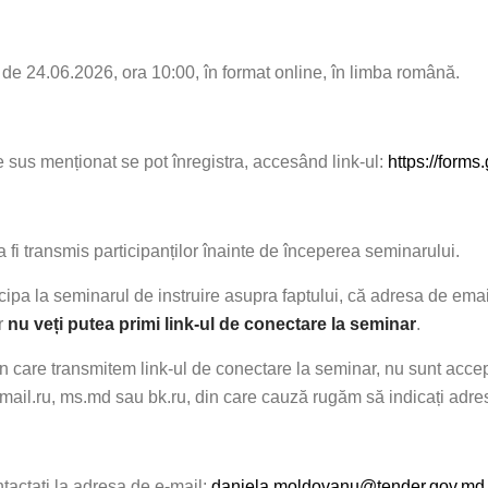
a de
24.06.2026, ora 10:00
, în format online, în limba română.
re sus menționat se pot înregistra, accesând link-ul:
https://for
a fi transmis participanților înainte de începerea seminarului.
icipa la seminarul de instruire asupra faptului, că
adresa de emai
ar
nu veți putea primi link-ul de conectare la seminar
.
n care transmitem link-ul de conectare la seminar, nu sunt accep
 mail.ru, ms.md sau bk.ru, din care cauză rugăm să indicați adres
contactați la adresa de e-mail:
daniela.moldovanu@tender.gov.md