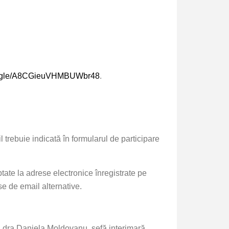
ms.gle/A8CGieuVHMBUWbr48
.
l
trebuie indicată în formularul de participare
tate la adrese electronice înregistrate pe
e de email alternative.
, dra Daniela Moldovanu, șefă interimară,