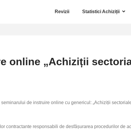
Revizii
Statistici Achiziții
e online „Achiziții sectoria
 seminarului de instruire online cu genericul:
„Achiziții sectoriale
ților contractante responsabili de desfășurarea procedurilor de ach