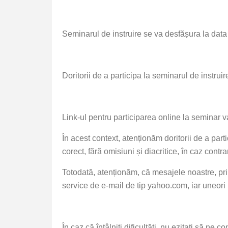
Seminarul de instruire se va desfășura la dat
Doritorii de a participa la seminarul de instrui
Link-ul pentru participarea online la seminar v
În acest context, atenționăm doritorii de a part
corect
, fără omisiuni și diacritice, în caz contr
Totodată, atenționăm, că mesajele noastre, pri
service de e-mail de tip yahoo.com, iar uneori
În caz că întâlniți dificultăți, nu ezitați să ne 