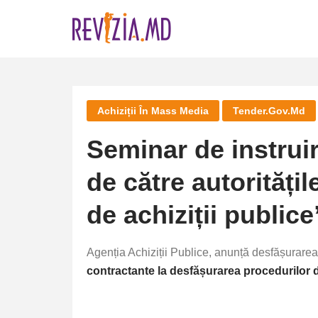
Skip
to
content
Achiziții În Mass Media
Tender.gov.md
Seminar de instrui
de către autorități
de achiziții publice
Agenția Achiz
iții Publice,
anunță desfășurarea 
contractante la desfășurarea procedurilor de