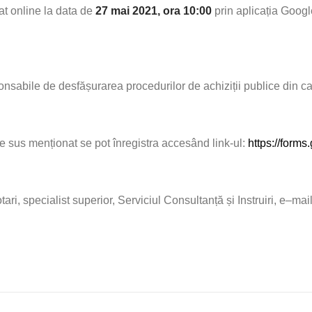
at online la data de
27 mai 2021,
ora 10:00
prin aplicația Googl
abile de desfășurarea procedurilor de achiziții publice din cadr
ire sus menționat se pot înregistra
accesând link-ul:
https://for
, specialist superior, Serviciul Consultanță și Instruiri, e–mail