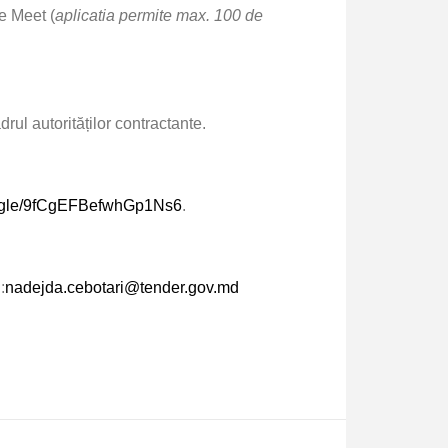
e Meet (
aplicatia permite max. 100 de
ul autorităților contractante.
ms.gle/9fCgEFBefwhGp1Ns6
.
:
nadejda.cebotari@tender.gov.md