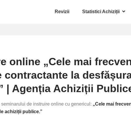
Revizii
Statistici Achiziții
re online „Cele mai frecve
le contractante la desfășur
” | Agenția Achiziții Public
seminarului de instruire online cu genericul:
„Cele mai frecven
 achiziții publice
.
”