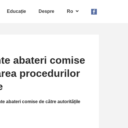
Educație
Despre
Ro
nte abateri comise
area procedurilor
e
te abateri comise de către autoritățile