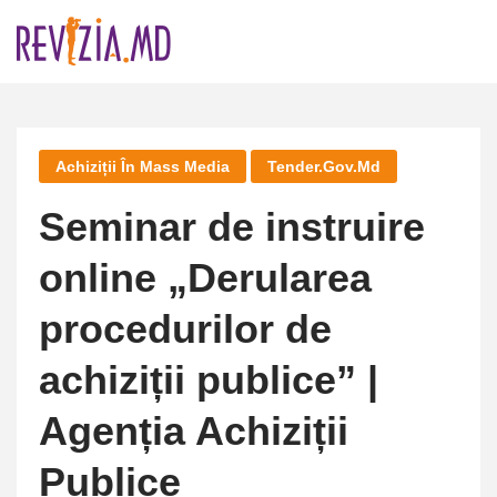
Skip
to
content
Achiziții În Mass Media
Tender.gov.md
Seminar de instruire
online „Derularea
procedurilor de
achiziții publice” |
Agenția Achiziții
Publice