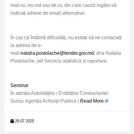
mail.ru, ms.md sau bk.ru, din care cauză rugăm să
indicați adrese de email alternative.
În caz că întâlniți dificultăți, nu ezitați să ne contactați
la adresa de e-
mail:
natalia.postolache@tender.gov.md
,
dna Natalia
Postolache, șef Serviciu statistică și raportare.
Seminar
În atenția Autorităților / Entităților Contractante!
Sursa: Agenția Achiziții Publice |
Read More
29.07.2025