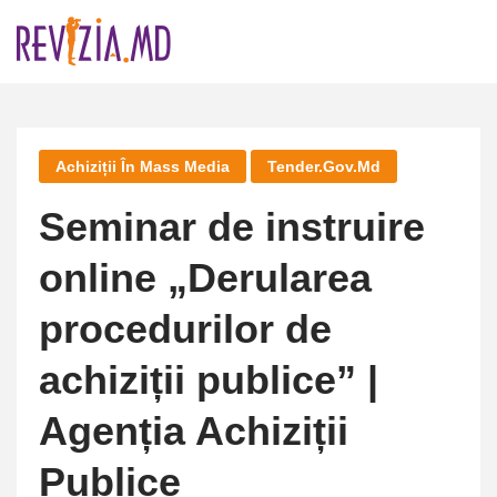
Skip
to
content
Achiziții În Mass Media
Tender.gov.md
Seminar de instruire
online „Derularea
procedurilor de
achiziții publice” |
Agenția Achiziții
Publice