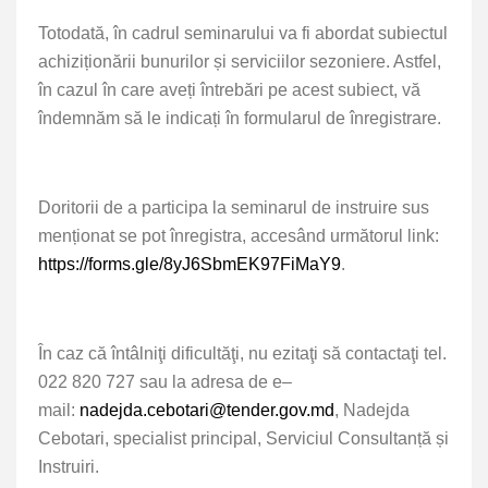
Totodată, în cadrul seminarului va fi abordat subiectul
achiziționării
bunurilor și serviciilor sezoniere
. Astfel,
în cazul în care aveți întrebări pe acest subiect, vă
îndemnăm să le indicați în formularul de înregistrare.
Doritorii de a participa la seminarul de instruire sus
menționat se pot înregistra,
accesând următorul link:
https://forms.gle/8yJ6SbmEK97FiMaY9
.
În caz că întâlniţi dificultăţi, nu ezitaţi să contactaţi tel.
022 820 727 sau la adresa de e–
mail:
nadejda.cebotari@tender.gov.md
,
Nadejda
Cebotari, specialist principal, Serviciul Consultanță și
Instruiri.