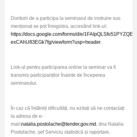
Doritorii de a participa la seminarul de instruire sus
menționat se pot înregistra,
accesând link-ul:
https://docs.google.com/forms/d/e/1FAIpQLSfo51PYZQ
exCAhU83EGk7fg/viewform?usp=header
.
Link-ul pentru participarea online la seminar va fi
transmis participanților înainte de începerea
seminarului.
În caz că întâlniți dificultăți, nu ezitați să ne contactați
la adresa de e-
mail:
natalia.postolache@tender.gov.md
,
dna Natalia
Postolache, șef Serviciu statistică și raportare.