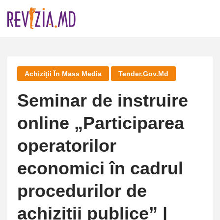
Skip
to
content
Achiziții În Mass Media
Tender.gov.md
Seminar de instruire
online „Participarea
operatorilor
economici în cadrul
procedurilor de
achiziții publice” |