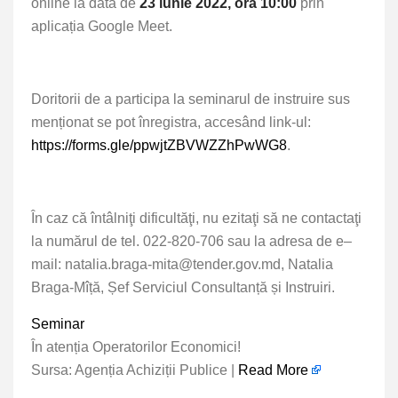
online la data de
23 iunie 2022, ora 10:00
prin
aplicația Google Meet.
Doritorii de a participa la seminarul de instruire sus
menționat se pot înregistra, accesând link-ul:
https://forms.gle/ppwjtZBVWZZhPwWG8
.
În caz că întâlniţi dificultăţi, nu ezitaţi să ne contactaţi
la numărul de tel. 022-820-706 sau la adresa de e–
mail:
natalia.braga-mita@tender.gov.md
, Natalia
Braga-Mîță, Șef Serviciul Consultanță și Instruiri.
Seminar
În atenția Operatorilor Economici!
Sursa: Agenția Achiziții Publice |
Read More