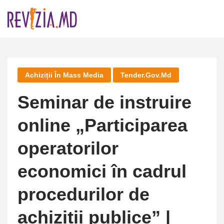
Skip
to
content
Achiziții În Mass Media
Tender.gov.md
Seminar de instruire
online „Participarea
operatorilor
economici în cadrul
procedurilor de
achiziții publice” |