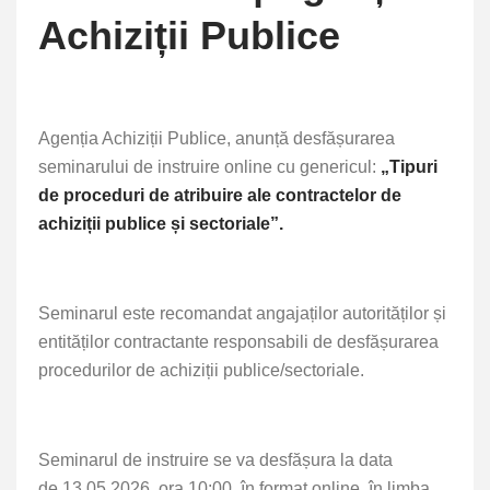
Achiziții Publice
Agenția Achiziții Publice, anunță desfășurarea
seminarului de instruire online cu genericul:
„
Tipuri
de proceduri de atribuire ale contractelor de
achiziții publice și sectoriale
”.
Seminarul este recomandat
angajaților autorităților și
entităților contractante responsabili de desfășurarea
procedurilor de achiziții publice/sectoriale
.
Seminarul de instruire se va desfășura la data
de
13.05.2026, ora 10:00
, în format online, în limba