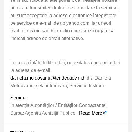
seminar. Totodată, atenționăm, că mesajele noastre,
prin care transmitem link-ul de conectare la seminar,
nu sunt acceptate la adrese electronice înregistrate
pe service de e-mail de tip yahoo.com, iar uneori
mail.ru, ms.md sau bk.ru, din care cauză rugăm să
indicați adrese de email alternative.
În caz că întâlniți dificultăți, nu ezitați să ne contactați
la adresa de e-mail:
daniela.moldovanu@tender.gov.md
, dra Daniela
Moldovanu, șefă interimară, Serviciul Instruiri.
Seminar
În atenția Autorităților / Entităților Contractante!
Sursa: Agenția Achiziții Publice |
Read More