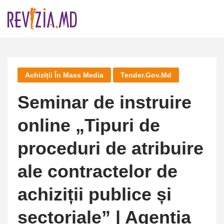
Skip
to
content
Achiziții În Mass Media
Tender.gov.md
Seminar de instruire
online „Tipuri de
proceduri de atribuire
ale contractelor de
achiziții publice și
sectoriale” | Agenția