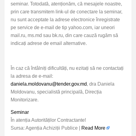
seminar. Totodată, atenționăm, că mesajele noastre,
prin care transmitem link-ul de conectare la seminar,
nu sunt acceptate la adrese electronice înregistrate
pe service de e-mail de tip yahoo.com, iar uneori
mail.ru, ms.md sau bk.ru, din care cauză rugăm să
indicați adrese de email alternative.
În caz că întâlniți dificultăți,
nu ezitați să ne contactați
la adresa de e-mail:
daniela.moldovanu@tender.gov.md
, dra Daniela
Moldovanu, specialistă principală, Direcția
Monitorizare.
Seminar
În atenția Autorităților Contractante!
Sursa: Agenția Achiziții Publice |
Read More