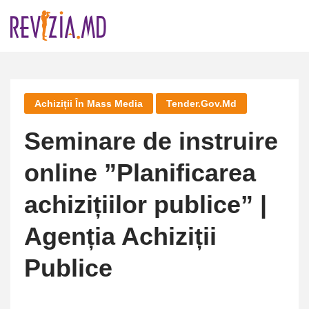
Skip
to
content
Achiziții În Mass Media
Tender.gov.md
Seminare de instruire
online ”Planificarea
achizițiilor publice” |
Agenția Achiziții
Publice