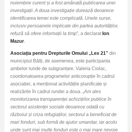
noiembrie curent și a fost amânată publicarea unei
investigații. A doua investigație durează deoarece
identificarea temei este complicată. Unele surse,
inclusiv persoanele implicate din partea autorităților,
refuză să ofere informații la timp
”, a declarat
Ion
Mazur
.
Asociația pentru Drepturile Omului „Lex 21”
din
municipiul Bălți, de asemenea, este participanta
ambelor runde de subgrantare. Valeria Ciolac,
coordonatoarea programelor anticorupție în cadrul
asociației, a menționat activitățile planificate și
realizările în cadrul rundei a doua. „
Am ales
monitorizarea transparenței achizițiilor publice în
sectorul asistenței sociale deoarece odată cu
războiul și criza refugiaților, sectorul a beneficiat de
mari fonduri, sub formă de ajutor umanitar, iar acolo
unde sunt mai multe fonduri este o mai mare nevoie