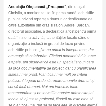
Asociația Obștească „Prospect”
, din orașul
Cimișlia, a monitorizat, tot în prima rundă, achizițiile
publice privind reparația drumurilor desfășurate de
către autoritățile din oraș și raion. Andrei Bargan,
directorul asociației, a declarat că a fost pentru prima
dată în istoria activității autorităților locale când o
organizație a inclusă în grupul de lucru privind
achizițiile publice. „
Ne-au primit la început rece, dar
am reușit să colaborăm. Făcând monitorizări la toate
etapele, am observat că este un specialist bun care
să facă documentațiile de proiect, dar cu planificarea
stăteau mai prost. Planificau mai mult pe criterii
politice. Alegeau unde să repare anumite drumuri și
cui să facă drumuri. Noi am transmis toate
recomandările și observațiile noastre administrației
locale să ajusteze proiectul, fiindcă nu este bine să
se planifice una, dar să se facă alta. În discuție afirmă