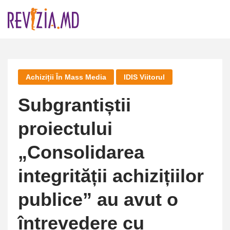
Skip
to
content
Achiziții În Mass Media
IDIS Viitorul
Subgrantiștii
proiectului
„Consolidarea
integrității achizițiilor
publice” au avut o
întrevedere cu