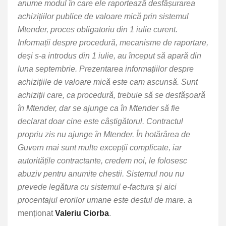
anume modul în care ele raportează desfășurarea
achizițiilor publice de valoare mică prin sistemul
Mtender, proces obligatoriu din 1 iulie curent.
Informații despre procedură, mecanisme de raportare,
deși s-a introdus din 1 iulie, au început să apară din
luna septembrie. Prezentarea informațiilor despre
achizițiile de valoare mică este cam ascunsă. Sunt
achiziții care, ca procedură, trebuie să se desfășoară
în Mtender, dar se ajunge ca în Mtender să fie
declarat doar cine este câștigătorul. Contractul
propriu zis nu ajunge în Mtender. În hotărârea de
Guvern mai sunt multe excepții complicate, iar
autoritățile contractante, credem noi, le folosesc
abuziv pentru anumite chestii. Sistemul nou nu
prevede legătura cu sistemul e-factura și aici
procentajul erorilor umane este destul de mare.
a
menționat
Valeriu Ciorba
.