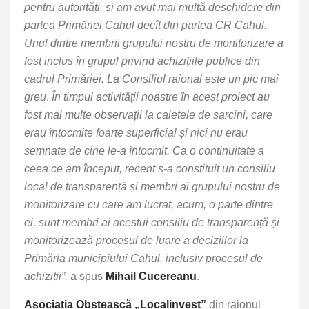
pentru autorități, și am avut mai multă deschidere din
partea Primăriei Cahul decît din partea CR Cahul.
Unul dintre membrii grupului nostru de monitorizare a
fost inclus în grupul privind achizițiile publice din
cadrul Primăriei.
La Consiliul raional este un pic mai
greu
.
În timpul activității noastre în acest proiect au
fost mai multe observații la caietele de sarcini, care
erau întocmite foarte superficial și nici nu erau
semnate de cine le-a întocmit. C
a
o continuitate a
ceea ce am început, recent s-a constituit un consiliu
local de transparență și membri ai grupului nostru de
monitorizare cu care am lucrat, acum, o parte dintre
ei, sunt membri ai acestui consiliu de transparență și
monitorizează procesul de luare a deciziilor la
Primăria municipiului Cahul, inclusiv procesul de
achiziții”,
a spus
Mihail Cucereanu
.
Asociația Obștească „Localinvest”
din raionul