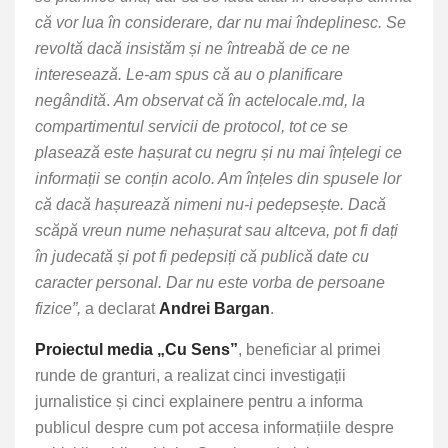
că vor lua în considerare, dar nu mai îndeplinesc. Se
revoltă dacă insistăm și ne întreabă de ce ne
interesează. Le-am spus că au o planificare
negândită
.
Am observat că în actelocale.md, la
compartimentul servicii de protocol, tot ce se
plasează este hașurat cu negru și nu mai înțelegi ce
informații se conțin acolo. Am înțeles din spusele lor
că dacă hașurează nimeni nu-i pedepsește. Dacă
scăpă vreun nume nehașurat sau altceva, pot fi dați
în judecată și pot fi pedepsiți că publică date cu
caracter personal. Dar nu este vorba de persoane
fizice”,
a declarat
Andrei Bargan
.
Proiectul media „Cu Sens”
, beneficiar al primei
runde de granturi, a realizat cinci investigații
jurnalistice și cinci explainere pentru a informa
publicul despre cum pot accesa informațiile despre