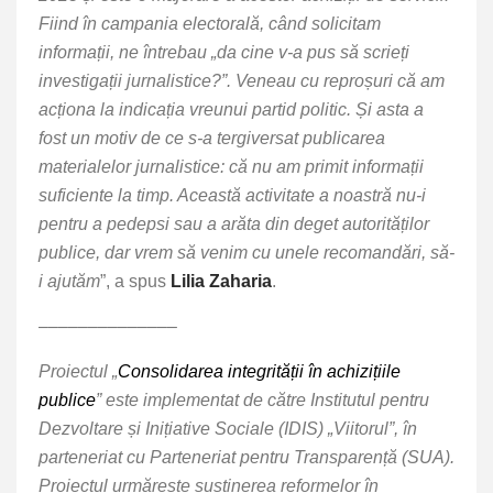
Fiind în campania electorală, când solicitam
informații, ne întrebau „da cine v-a pus să scrieți
investigații jurnalistice?”. Veneau cu reproșuri că am
acționa la indicația vreunui partid politic. Și asta a
fost un motiv de ce s-a tergiversat publicarea
materialelor jurnalistice: că nu am primit informații
suficiente la timp. Această activitate a noastră nu-i
pentru a pedepsi sau a arăta din deget autorităților
publice, dar vrem să venim cu unele recomandări, să-
i ajutăm
”, a spus
Lilia Zaharia
.
––––––––––––––
Proiectul „
Consolidarea integrității în achizițiile
publice
” este implementat de către Institutul pentru
Dezvoltare și Inițiative Sociale (IDIS) „Viitorul”, în
parteneriat cu Parteneriat pentru Transparență (SUA).
Proiectul urmărește susținerea reformelor în