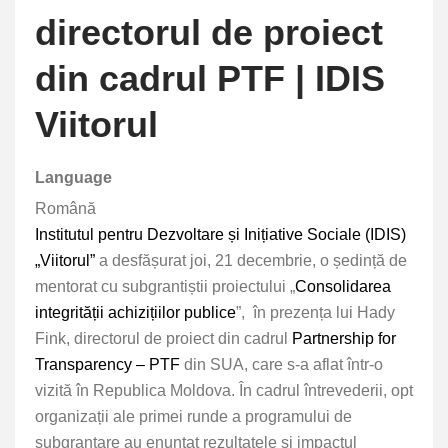
directorul de proiect
din cadrul PTF | IDIS
Viitorul
Language
Română
Institutul pentru Dezvoltare și Inițiative Sociale (IDIS)
„Viitorul”
a desfășurat joi, 21 decembrie, o ședință de
mentorat cu subgrantiștii proiectului „
Consolidarea
integrității achizițiilor publice
”, în prezența lui Hady
Fink, directorul de proiect din cadrul
Partnership for
Transparency – PTF
din SUA, care s-a aflat într-o
vizită în Republica Moldova. În cadrul întrevederii, opt
organizații ale primei runde a programului de
subgrantare au enunțat rezultatele și impactul