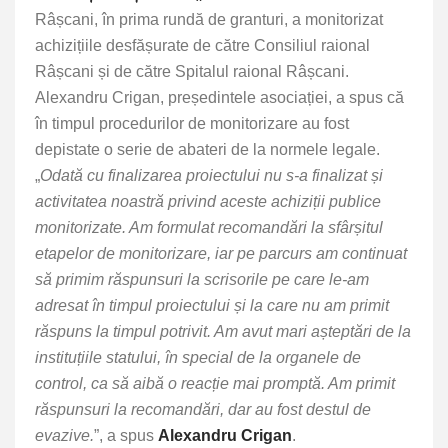
Râșcani, în prima rundă de granturi, a monitorizat
achizițiile desfășurate de către Consiliul raional
Râșcani și de către Spitalul raional Râșcani.
Alexandru Crigan, președintele asociației, a spus că
în timpul procedurilor de monitorizare au fost
depistate o serie de abateri de la normele legale.
„
Odată cu finalizarea proiectului nu s-a finalizat și
activitatea noastră privind aceste achiziții publice
monitorizate. Am formulat recomandări la sfârșitul
etapelor de monitorizare, iar pe parcurs am continuat
să primim răspunsuri la scrisorile pe care le-am
adresat în timpul proiectului și la care nu am primit
răspuns la timpul potrivit. Am avut mari așteptări de la
instituțiile statului, în special de la organele de
control, ca să aibă o reacție mai promptă. Am primit
răspunsuri la recomandări, dar au fost destul de
evazive.
”, a spus
Alexandru Crigan
.