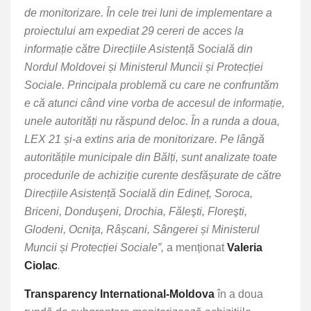
de monitorizare. În cele trei luni de implementare a
proiectului am expediat 29 cereri de acces la
informație către Direcțiile Asistență Socială din
Nordul Moldovei și Ministerul Muncii și Protecției
Sociale. Principala problemă cu care ne confruntăm
e că atunci când vine vorba de accesul de informație,
unele autorități nu răspund deloc. În a runda a doua,
LEX 21 și-a extins aria de monitorizare. Pe lângă
autoritățile municipale din Bălți, sunt analizate toate
procedurile de achiziție curente desfășurate de către
Direcțiile Asistență Socială din Edineț, Soroca,
Briceni, Donduşeni, Drochia, Făleşti, Floreşti,
Glodeni, Ocniţa, Râșcani, Sângerei și Ministerul
Muncii și Protecției Sociale”,
a menționat
Valeria
Ciolac
.
Transparency International-Moldova
în a doua