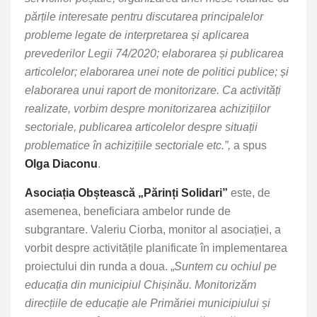
părțile interesate pentru discutarea principalelor
probleme legate de interpretarea și aplicarea
prevederilor Legii 74/2020; elaborarea și publicarea
articolelor; elaborarea unei note de politici publice; și
elaborarea unui raport de monitorizare. Ca activități
realizate, vorbim despre monitorizarea achizițiilor
sectoriale, publicarea articolelor despre situații
problematice în achizițiile sectoriale etc.”,
a spus
Olga Diaconu
.
Asociația Obștească „Părinți Solidari”
este, de
asemenea, beneficiara ambelor runde de
subgrantare. Valeriu Ciorba, monitor al asociației, a
vorbit despre activitățile planificate în implementarea
proiectului din runda a doua. „
Suntem cu ochiul pe
educația din municipiul Chișinău. Monitorizăm
direcțiile de educație ale Primăriei municipiului și