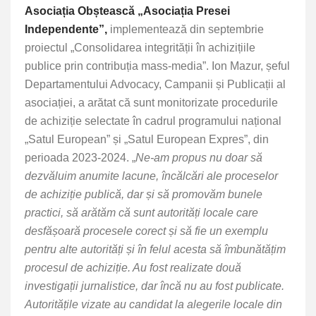
Asociația Obștească „Asociația Presei
Independente”,
implementează din septembrie
proiectul „Consolidarea integrității în achizițiile
publice prin contribuția mass-media”. Ion Mazur, șeful
Departamentului Advocacy, Campanii și Publicații al
asociației, a arătat că sunt monitorizate procedurile
de achiziție selectate în cadrul programului național
„Satul European” și „Satul European Expres”, din
perioada 2023-2024. „
Ne-am propus nu doar să
dezvăluim anumite lacune, încălcări ale proceselor
de achiziție publică, dar și să promovăm bunele
practici, să arătăm că sunt autorități locale care
desfășoară procesele corect și să fie un exemplu
pentru alte autorități și în felul acesta să îmbunătățim
procesul de achiziție. Au fost realizate două
investigații jurnalistice, dar încă nu au fost publicate.
Autoritățile vizate au candidat la alegerile locale din