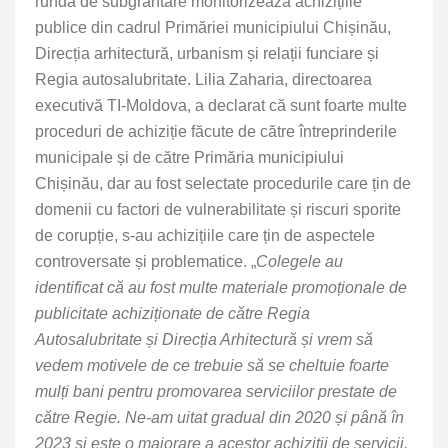
rundă de subgrantare monitorizează achizițiile
publice din cadrul Primăriei municipiului Chișinău,
Direcția arhitectură, urbanism și relații funciare și
Regia autosalubritate. Lilia Zaharia, directoarea
executivă TI-Moldova, a declarat că sunt foarte multe
proceduri de achiziție făcute de către întreprinderile
municipale și de către Primăria municipiului
Chișinău, dar au fost selectate procedurile care țin de
domenii cu factori de vulnerabilitate și riscuri sporite
de corupție, s-au achizițiile care țin de aspectele
controversate și problematice. „
Colegele au
identificat că au fost multe materiale promoționale de
publicitate achiziționate de către Regia
Autosalubritate și Direcția Arhitectură și vrem să
vedem motivele de ce trebuie să se cheltuie foarte
mulți bani pentru promovarea serviciilor prestate de
către Regie. Ne-am uitat gradual din 2020 și până în
2023 și este o majorare a acestor achiziții de servicii.