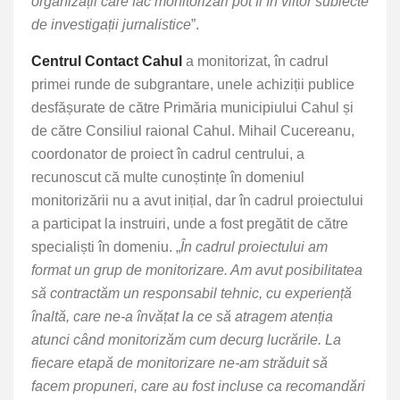
organizații care fac monitorizări pot fi în viitor subiecte
de investigații jurnalistice
”.
Centrul Contact Cahul
a monitorizat, în cadrul
primei runde de subgrantare, unele achiziții publice
desfășurate de către Primăria municipiului Cahul și
de către Consiliul raional Cahul. Mihail Cucereanu,
coordonator de proiect în cadrul centrului, a
recunoscut că multe cunoștințe în domeniul
monitorizării nu a avut inițial, dar în cadrul proiectului
a participat la instruiri, unde a fost pregătit de către
specialiști în domeniu. „
În cadrul proiectului am
format un grup de monitorizare. Am avut posibilitatea
să contractăm un responsabil tehnic, cu experiență
înaltă, care ne-a învățat la ce să atragem atenția
atunci când monitorizăm cum decurg lucrările. La
fiecare etapă de monitorizare ne-am străduit să
facem propuneri, care au fost incluse ca recomandări