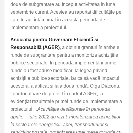
doua de subgrantare au început activitatea în luna
septembrie curent. Acestea au raportat dificultățile pe
care le-au întâmpinat în această perioadă de
implementare a proiectului.
Asociația pentru Guvernare Eficientă și
Responsabilă (AGER)
, a obținut granturi în ambele
runde de subgrantare pentru a monitoriza achizițiile
publice sectoriale. În perioada implementării primei
runde au fost aduse modificări la legea privind
achizițiile publice sectoriale. Iar ca să vadă impactul
acestora, a aplicat și la a doua rundă. Olga Diaconu,
coordonatoare de proiect în cadrul AGER, a
evidențiat rezultatele primei runde de implementare a
proiectului. „
Activitățile desfășurate în perioada
aprilie – iulie 2022 au vizat: monitorizarea achizițiilor
în sectoarele energeticii, apei, transporturilor și
serviciilor poștale; organizarea unei mese rotunde cu