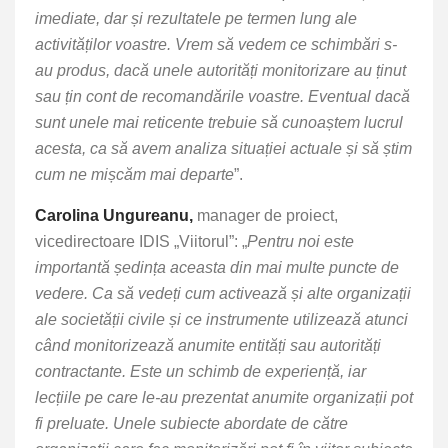
imediate, dar și rezultatele pe termen lung ale
activităților voastre. Vrem să vedem ce schimbări s-
au produs, dacă unele autorități monitorizare au ținut
sau țin cont de recomandările voastre. Eventual dacă
sunt unele mai reticente trebuie să cunoaștem lucrul
acesta, ca să avem analiza situației actuale și să știm
cum ne mișcăm mai departe
”.
Carolina Ungureanu,
manager de proiect,
vicedirectoare IDIS „Viitorul”: „
Pentru noi este
importantă ședința aceasta din mai multe puncte de
vedere. Ca să vedeți cum activează și alte organizații
ale societății civile și ce instrumente utilizează atunci
când monitorizează anumite entități sau autorități
contractante. Este un schimb de experiență, iar
lecțiile pe care le-au prezentat anumite organizații pot
fi preluate. Unele subiecte abordate de către