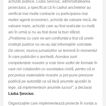
achiziții publice. Liuba Șevciuc, administratoarea
proiectului, a specificat că în cadrul anchetelor au
verificat mai multe contracte cu participarea mai
multor agenți economici, achiziții de valoare mică, de
valoare mare, achiziții care au fost realizate cu mulți
ani în urmă și nu au fost duse la bun sfârșit.
„
Problema cu care ne-am confruntat a fost că unele
instituții publice nu ne-au dat informațiile solicitate.
De obicei, munca jurnaliștilor se termină în momentul
în care publicăm o anchetă. Acestea sunt
competențele noastre și este bine astfel de formate în
care noi colaborăm cu societatea civilă, pentru că ei
pot prelua materialele noastre și pot pune presiune
publică pe autorități ca să facă anumite ajustări la
lege, să implementeze anumite lucruri
”, a declarat
Liuba Șevciuc
.
Organizațiile care implementează proiecte în runda a