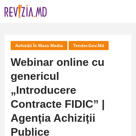
Skip
to
content
Achiziții În Mass Media
Tender.gov.md
Webinar online cu
genericul
„Introducere
Contracte FIDIC” |
Agenția Achiziții
Publice