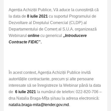
Agenția Achiziții Publice, Vă aduce la cunoștință că
la data de
8 iulie 2021
cu suportul Programului de
Dezvoltare al Dreptului Comercial (CLDP) al
Departamentului de Comerț al S.U.A. organizează
Webinarul
online
cu genericul
„
Introducere
Contracte FIDIC
”.
În acest context, Agenția Achiziții Publice invită
autoritățile contractante, precum și alte persoane
interesate să se înregistreze la Webinar până la data
de
6 iulie 2021
la numărul de telefon: 022-820-706 –
dna Natalia Braga-Mîța și/sau la adresa electronică:
natalia.braga-mita@tender.gov.md
.