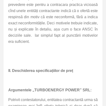
prevedere este pentru a contracara practica vicioasă
cînd unele entități contractante indică că o ofertă este
respinsă din motiv că este neconformă, fără a indica
exact neconformitățile. Deci motivele trebuie indicate,
nu și explicate în detaliu, așa cum o face ANSC în
deciziile sale. Iar simplul fapt al punctării motivelor
era suficient.
II. Deschiderea specificațiilor de preț
Argumentele „TURBOENERGY POWER” SRL:
Potrivit contestatorului, entitatea contractantă urma să
examineze mai întîi oferta tehnică și doar după să