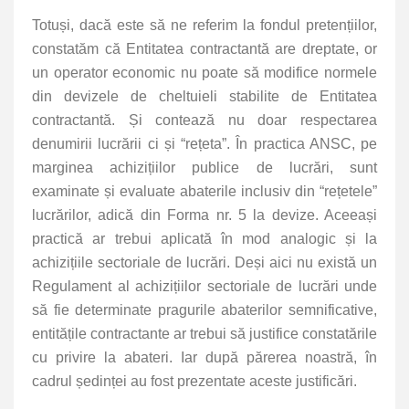
Totuși, dacă este să ne referim la fondul pretențiilor,
constatăm că Entitatea contractantă are dreptate, or
un operator economic nu poate să modifice normele
din devizele de cheltuieli stabilite de Entitatea
contractantă. Și contează nu doar respectarea
denumirii lucrării ci și “rețeta”. În practica ANSC, pe
marginea achizițiilor publice de lucrări, sunt
examinate și evaluate abaterile inclusiv din “rețetele”
lucrărilor, adică din Forma nr. 5 la devize. Aceeași
practică ar trebui aplicată în mod analogic și la
achizițiile sectoriale de lucrări. Deși aici nu există un
Regulament al achizițiilor sectoriale de lucrări unde
să fie determinate pragurile abaterilor semnificative,
entitățile contractante ar trebui să justifice constatările
cu privire la abateri. Iar după părerea noastră, în
cadrul ședinței au fost prezentate aceste justificări.