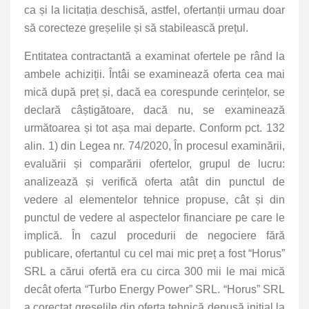
ca și la licitația deschisă, astfel, ofertanții urmau doar
să corecteze greșelile și să stabilească prețul.
Entitatea contractantă a examinat ofertele pe rând la
ambele achiziții. Întâi se examinează oferta cea mai
mică după preț și, dacă ea corespunde cerințelor, se
declară câștigătoare, dacă nu, se examinează
următoarea și tot așa mai departe. Conform pct. 132
alin. 1) din Legea nr. 74/2020, În procesul examinării,
evaluării și comparării ofertelor, grupul de lucru:
analizează și verifică oferta atât din punctul de
vedere al elementelor tehnice propuse, cât și din
punctul de vedere al aspectelor financiare pe care le
implică. În cazul procedurii de negociere fără
publicare, ofertantul cu cel mai mic preț a fost “Horus”
SRL a cărui ofertă era cu circa 300 mii le mai mică
decât oferta “Turbo Energy Power” SRL. “Horus” SRL
a corectat greșelile din oferta tehnică depusă inițial la