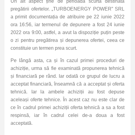
Un alt aspect ține de perioada scurtă destinată
pregătirii ofertelor. „TURBOENERGY POWER” SRL
a primit documentația de atribuire pe 22 iunie 2022
ora 16:56, iar termenul de depunere a fost 24 iunie
2022 ora 9:00, astfel, a avut la dispoziție puțin peste
o zi pentru pregătirea și depunerea ofertei, ceea ce
constituie un termen prea scurt.
Pe lângă asta, ca și în cazul primei proceduri de
achiziție, urma să fie examinată propunerea tehnică
și financiară pe rând. Iar odată ce grupul de lucru a
acceptat financiară, înseamnă că a acceptat și oferta
tehnică. Iar la ambele achiziții au fost depuse
aceleași oferte tehnice. În acest caz nu este clar de
ce în cadrul primei achiziții oferta tehnică a sa a fost
respinsă, iar în cadrul celei de-a doua a fost
acceptată.