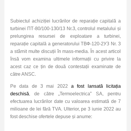
Subiectul achiziției lucrărilor de reparație capitală a
turbinei ПТ-80/100-130/13 Nr.3, controlul metalului și
prelungirea resursei de exploatare a turbinei,
reparație capitală a generatorului TВФ-120-2УЗ Nr. 3
a stârnit multe discuții în mass-media. În acest articol
însă vom examina ultimele informații cu privire la
acest caz ce țin de două contestații examinate de
către ANSC.
Pe data de 3 mai 2022
a fost lansată licitația
deschisă
, de către „Termoelectrica” SA, pentru
efectuarea lucrărilor date cu valoarea estimată de 7
milioane de lei fără TVA. Ulterior, pe 3 iunie 2022 au
fost deschise ofertele depuse și anume: