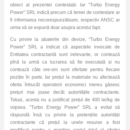
obiect al prezentei contestații. Iar “Turbo Energy
Power” SRL indică precum că temei de contestare ar
fi informarea necorespunzătoare, respectiv ANSC ar
urma să se expună doar asupra acestui fapt.
Cu privire la abaterile din devize, “Turbo Energy
Power” SRL a indicat că aspectele invocate de
Entitatea contractantă sunt irelevante, or contează
pînă la urmă ca lucrarea să fie executată și nu
contează câte ore-om sunt ofertate pentru fiecare
poziție în parte. Iar prețul la materiale nu afectează
oferta întrucât operatorii economici mereu găsesc
prețuri mai joase decât autoritățile contractante.
Totuși, acesta nu a justificat prețul de 400 lei/kg de
vopsea. “Turbo Energy Power” SRL a evitat să
răspundă însă cu privire la pretențiile autorității
contractante că prețul la unele resurse a fost
modificat pentru a menține costul total al ofertei