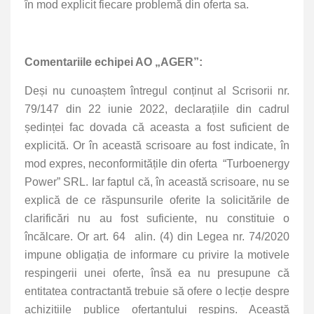
în mod explicit fiecare problemă din oferta sa.
C
omentariile echipei AO „AGER”:
Deși nu cunoaștem întregul conținut al Scrisorii nr.
79/147 din 22 iunie 2022, declarațiile din cadrul
ședinței fac dovada că aceasta a fost suficient de
explicită. Or în această scrisoare au fost indicate, în
mod expres, neconformitățile din oferta “Turboenergy
Power” SRL.
Iar faptul că, în această scrisoare, nu se
explică de ce răspunsurile oferite la solicitările de
clarificări nu au fost suficiente, nu constituie o
încălcare.
Or art. 64 alin. (4) din Legea nr. 74/2020
impune obligația de informare cu privire la motivele
respingerii unei oferte, însă ea nu presupune că
entitatea contractantă trebuie să ofere o lecție despre
achizițiile publice ofertantului respins. Această