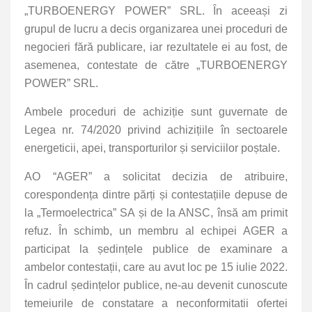
„TURBOENERGY POWER” SRL. În aceeași zi
grupul de lucru a decis organizarea unei proceduri de
negocieri fără publicare, iar rezultatele ei au fost, de
asemenea, contestate de către „TURBOENERGY
POWER” SRL.
Ambele proceduri de achiziție sunt guvernate de
Legea nr. 74/2020 privind achizițiile în sectoarele
energeticii, apei, transporturilor și serviciilor poștale.
AO “AGER” a solicitat decizia de atribuire,
corespondența dintre părți și contestațiile depuse de
la „Termoelectrica” SA și de la ANSC, însă am primit
refuz. În schimb, un membru al echipei AGER a
participat la ședințele publice de examinare a
ambelor contestații, care au avut loc pe 15 iulie 2022.
În cadrul ședințelor publice, ne-au devenit cunoscute
temeiurile de constatare a neconformitatii ofertei