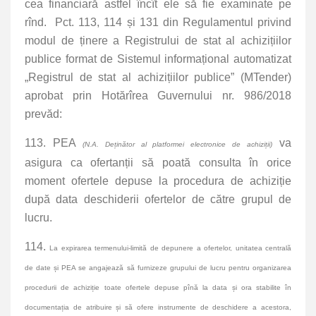
cea financiară astfel încît ele să fie examinate pe
rînd. Pct. 113, 114 și 131 din Regulamentul privind
modul de ținere a Registrului de stat al achizițiilor
publice format de Sistemul informațional automatizat
„Registrul de stat al achizițiilor publice” (MTender)
aprobat prin Hotărîrea Guvernului nr. 986/2018
prevăd:
113. PEA
va
(N.A.
Deținător al platformei electronice de achiziții
)
asigura ca ofertanții să poată consulta în orice
moment ofertele depuse la procedura de achiziție
după data deschiderii ofertelor de către grupul de
lucru.
114.
La expirarea termenului-limită de depunere a ofertelor, unitatea centrală
de date și PEA se angajează să furnizeze grupului de lucru pentru organizarea
procedurii de achiziție toate ofertele depuse pînă la data și ora stabilite în
documentația de atribuire și să ofere instrumente de deschidere a acestora,