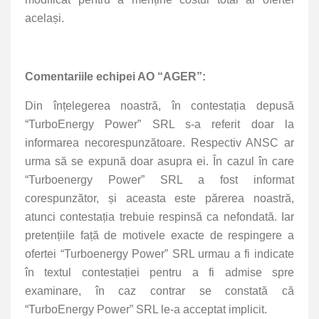
același.
Comentariile echipei AO “AGER”:
Din înțelegerea noastră, în contestația depusă
“TurboEnergy Power” SRL s-a referit doar la
informarea necorespunzătoare. Respectiv ANSC ar
urma să se expună doar asupra ei. În cazul în care
“Turboenergy Power” SRL a fost informat
corespunzător, și aceasta este părerea noastră,
atunci contestația trebuie respinsă ca nefondată. Iar
pretențiile față de motivele exacte de respingere a
ofertei “Turboenergy Power” SRL urmau a fi indicate
în textul contestației pentru a fi admise spre
examinare, în caz contrar se constată că
“TurboEnergy Power” SRL le-a acceptat implicit.