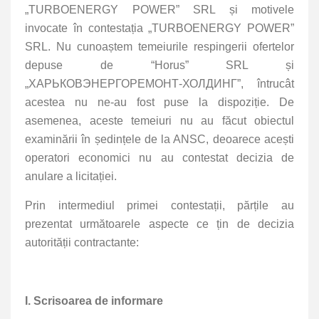
„TURBOENERGY POWER” SRL și motivele
invocate în contestația „TURBOENERGY POWER”
SRL.
Nu cunoaștem temeiurile respingerii ofertelor
depuse de “Horus” SRL și
„ХАРЬКОВЭНЕРГОРЕМОНТ-ХОЛДИНГ”, întrucât
acestea nu ne-au fost puse la dispoziție. De
asemenea, aceste temeiuri nu au făcut obiectul
examinării în ședințele de la ANSC, deoarece acești
operatori economici nu au contestat decizia de
anulare a licitației.
Prin intermediul primei contestații, părțile au
prezentat următoarele aspecte ce țin de decizia
autorității contractante:
I. Scrisoarea de informare