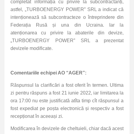
completat informația cu privire la subcontractanți,
astfel, „TURBOENERGY POWER” SRL a indicat că
intenționează să subcontracteze o întreprindere din
Federația Rusă și una din Ucraina. Iar la
atenționarea cu privire la abaterile din devize,
„TURBOENERGY POWER” SRL a prezentat
devizele modificate.
Comentariile echipei AO “AGER”:
Răspunsul la clarificări a fost oferit în termen. Ultima
zi pentru răspuns a fost 21 iunie 2022, iar limitarea la
ora 17:00 nu este justificată atîta timp cît răspunsul a
fost expediat pe poșta electronică și respectiv a fost
recepționat în aceeași zi.
Modificarea în devizele de cheltuieli, chiar dacă acest