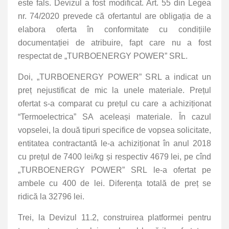
este fals. Devizul a fost modificat. Art. 55 din Legea
nr. 74/2020 prevede că ofertantul are obligația de a
elabora oferta în conformitate cu condițiile
documentației de atribuire, fapt care nu a fost
respectat de „TURBOENERGY POWER” SRL.
Doi, „TURBOENERGY POWER” SRL a indicat un
preț nejustificat de mic la unele materiale. Prețul
ofertat s-a comparat cu prețul cu care a achiziționat
“Termoelectrica” SA aceleași materiale. În cazul
vopselei, la două tipuri specifice de vopsea solicitate,
entitatea contractantă le-a achiziționat în anul 2018
cu prețul de 7400 lei/kg și respectiv 4679 lei, pe cînd
„TURBOENERGY POWER” SRL le-a ofertat pe
ambele cu 400 de lei. Diferența totală de preț se
ridică la 32796 lei.
Trei, la Devizul 11.2, construirea platformei pentru