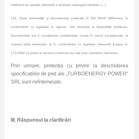
indiferent de apariția ulterioară a motivelor respingerii ofertelor. […]
131.
Toate informațiile și documentele publicate în SIA RSAP (MTender), în
conformitate cu legislația în vigoare, sînt deschise și disponibile publicului.
Documentele pot fi considerate confidențiale numai în cazuri excepționale, la
cererea părții interesate, și în conformitate cu legislația relevantă (Legea nr.
171/1994 cu privire la secretul comercial sau alte acte normative relevante).
Prin urmare, pretenția cu privire la deschiderea
specificațiilor de preț ale „TURBOENERGY POWER”
SRL sunt neîntemeiate.
III. Răspunsul la clarificări