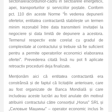
sectoriale/acordurilor-cadru în sectoarele energeticii,
apei, transporturilor și serviciilor poștale. Conform
pct. 110 din aceste Norme “În vederea depunerii
ofertelor, entitatea contractantă stabilește un termen
minim rezonabil între data transmiterii invitației la
negociere și data limită de depunere a acestora.
Termenul respectiv este corelat cu gradul de
complexitate al contractului și trebuie să fie suficient
pentru a permite operatorilor economici elaborarea
ofertei”. Prevederea citată însă nu pot fi aplicate
retroactiv procedurii deja finalizate.
Menționăm aici că entitatea contractantă era
constrânsă și de faptul că licitațiile anterioare, care
au fost organizate de Banca Mondială și care
includeau aceste lucrări au fost anulate din motivul
atribuirii contractului către consorțiul „Horus” SRL și
„Силовые Машины” – operator economic inclus în