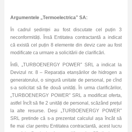
Argumentele „Termoelectrica” SA:
În cadrul ședinței au fost discutate cel puțin 3
neconformități. Însă Entitatea contractantă a indicat
că există cel puțin 8 elemente din deviz care au fost
modificate ca urmare a solicitării de clarificări.
Întîi, „TURBOENERGY POWER” SRL a indicat la
Devizul nr. 8 – Reparația etanșărilor de hidrogen a
generatorului, o singură unitate de personal, pe cînd
s-a solicitat să fie două unități. În urma clarificărilor,
„TURBOENERGY POWER” SRL a modificat oferta,
astfel încît să fie 2 unități de personal, scăzând prețul
la alte resurse. Deși „TURBOENERGY POWER”
SRL pretinde că s-a prezentat calculul așa încât să
fie mai clar pentru Entitatea contractantă, acest lucru