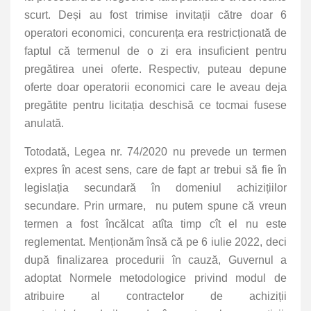
scurt. Deși au fost trimise invitații către doar 6
operatori economici, concurența era restricționată de
faptul că termenul de o zi era insuficient pentru
pregătirea unei oferte. Respectiv, puteau depune
oferte doar operatorii economici care le aveau deja
pregătite pentru licitația deschisă ce tocmai fusese
anulată.
Totodată, Legea nr. 74/2020 nu prevede un termen
expres în acest sens, care de fapt ar trebui să fie în
legislația secundară în domeniul achizițiilor
secundare. Prin urmare, nu putem spune că vreun
termen a fost încălcat atîta timp cît el nu este
reglementat. Menționăm însă că pe 6 iulie 2022, deci
după finalizarea procedurii în cauză, Guvernul a
adoptat Normele metodologice privind modul de
atribuire al contractelor de achiziții