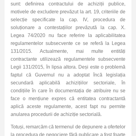
sunt: definirea contractului de achiziții publice,
motivele de excludere prevăzut la art. 19, criteriile de
selecție specificate la cap. IV, procedura de
soluționare a contestațiilor prevăzută la cap. X.
Legea 74/2020 nu face referire la aplicabilitatea
regulamentelor subsecvente ce se referă la Legea
131/2015. Actualmente, mai multe entități
contractante utilizează regulamentele subsecvente
Legii 131/2015, în lipsa altora. Deși este o problemă
faptul că Guvernul nu a adoptat încă legislația
secundară aplicabilă achizițiilor sectoriale, în
condițiile în care în documentația de atribuire nu se
face o mențiune expres că entitatea contractantă
aplică aceste regulamente, acest fapt nu permite
anularea procedurii de achiziție sectorială.
Totuși, remarcăm că termenul de depunere a ofertelor
la procedura de negociere fără publicare a fost foarte