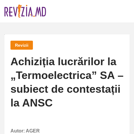
Skip
to
content
Revizii
Achiziția lucrărilor la
„Termoelectrica” SA –
subiect de contestații
la ANSC
Autor: AGER