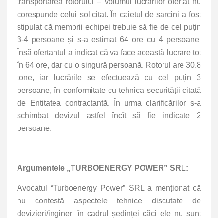
transportarea rotorului – volumul lucrărilor ofertat nu
corespunde celui solicitat. În caietul de sarcini a fost
stipulat că membrii echipei trebuie să fie de cel puțin
3-4 persoane și s-a estimat 64 ore cu 4 persoane.
Însă ofertantul a indicat că va face această lucrare tot
în 64 ore, dar cu o singură persoană. Rotorul are 30.8
tone, iar lucrările se efectuează cu cel puțin 3
persoane, în conformitate cu tehnica securității citată
de Entitatea contractantă. În urma clarificărilor s-a
schimbat devizul astfel încît să fie indicate 2
persoane.
Argumentele „TURBOENERGY POWER” SRL:
Avocatul “Turboenergy Power” SRL a menționat că
nu contestă aspectele tehnice discutate de
devizieri/ingineri în cadrul ședinței căci ele nu sunt