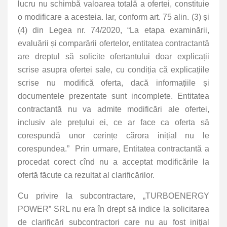
lucru nu schimbă valoarea totală a ofertei, constituie
o modificare a acesteia. Iar, conform art. 75 alin. (3) și
(4) din Legea nr. 74/2020, “La etapa examinării,
evaluării și comparării ofertelor, entitatea contractantă
are dreptul să solicite ofertantului doar explicații
scrise asupra ofertei sale, cu condiția că explicațiile
scrise nu modifică oferta, dacă informațiile și
documentele prezentate sunt incomplete. Entitatea
contractantă nu va admite modificări ale ofertei,
inclusiv ale prețului ei, ce ar face ca oferta să
corespundă unor cerințe cărora inițial nu le
corespundea.” Prin urmare, Entitatea contractantă a
procedat corect cînd nu a acceptat modificările la
ofertă făcute ca rezultat al clarificărilor.
Cu privire la subcontractare, „TURBOENERGY
POWER” SRL nu era în drept să indice la solicitarea
de clarificări subcontractori care nu au fost inițial