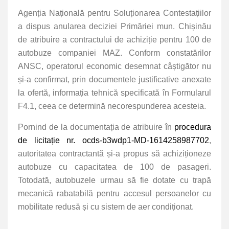
Agenția Națională pentru Soluționarea Contestațiilor
a dispus anularea deciziei Primăriei mun. Chișinău
de atribuire a contractului de achiziție pentru 100 de
autobuze companiei MAZ. Conform constatărilor
ANSC, operatorul economic desemnat câștigător nu
și-a confirmat, prin documentele justificative anexate
la ofertă, informația tehnică specificată în Formularul
F4.1, ceea ce determină necorespunderea acesteia.
Pornind de la documentația de atribuire în
procedura
de licitație nr. ocds-b3wdp1-MD-1614258987702
,
autoritatea contractantă și-a propus să achiziționeze
autobuze cu capacitatea de 100 de pasageri.
Totodată, autobuzele urmau să fie dotate cu trapă
mecanică rabatabilă pentru accesul persoanelor cu
mobilitate redusă și cu sistem de aer condiționat.