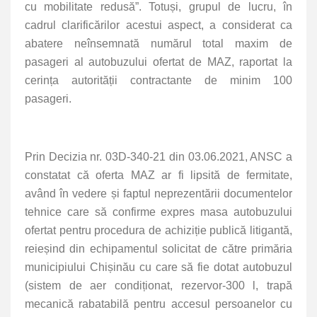
cu mobilitate redusă”. Totuși, grupul de lucru, în
cadrul clarificărilor acestui aspect, a considerat ca
abatere neînsemnată numărul total maxim de
pasageri al autobuzului ofertat de MAZ, raportat la
cerința autorității contractante de minim 100
pasageri.
Prin Decizia nr. 03D-340-21 din 03.06.2021, ANSC a
constatat că oferta MAZ ar fi lipsită de fermitate,
având în vedere și faptul neprezentării documentelor
tehnice care să confirme expres masa autobuzului
ofertat pentru procedura de achiziție publică litigantă,
reieșind din echipamentul solicitat de către primăria
municipiului Chișinău cu care să fie dotat autobuzul
(sistem de aer condiționat, rezervor-300 l, trapă
mecanică rabatabilă pentru accesul persoanelor cu