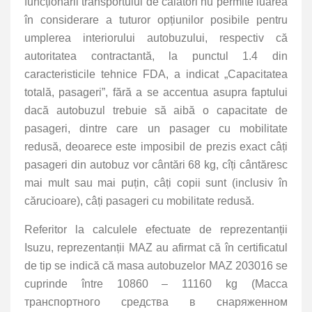
funcționării transportului de călători nu permite luarea
în considerare a tuturor opțiunilor posibile pentru
umplerea interiorului autobuzului, respectiv că
autoritatea contractantă, la punctul 1.4 din
caracteristicile tehnice FDA, a indicat „Capacitatea
totală, pasageri”, fără a se accentua asupra faptului
dacă autobuzul trebuie să aibă o capacitate de
pasageri, dintre care un pasager cu mobilitate
redusă, deoarece este imposibil de prezis exact câți
pasageri din autobuz vor cântări 68 kg, cîți cântăresc
mai mult sau mai puțin, câți copii sunt (inclusiv în
cărucioare), câți pasageri cu mobilitate redusă.
Referitor la calculele efectuate de reprezentanții
Isuzu, reprezentanții MAZ au afirmat că în certificatul
de tip se indică că masa autobuzelor MAZ 203016 se
cuprinde între 10860 – 11160 kg (Macca
транспортного средства в снаряженном