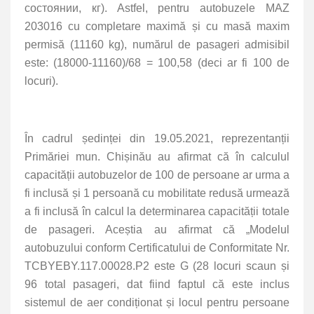
состоянии, кг). Astfel, pentru autobuzele MAZ
203016 cu completare maximă și cu masă maxim
permisă (11160 kg), numărul de pasageri admisibil
este: (18000-11160)/68 = 100,58 (deci ar fi 100 de
locuri).
În cadrul ședinței din 19.05.2021, reprezentanții
Primăriei mun. Chișinău au afirmat că în calculul
capacității autobuzelor de 100 de persoane ar urma a
fi inclusă și 1 persoană cu mobilitate redusă urmează
a fi inclusă în calcul la determinarea capacității totale
de pasageri. Aceștia au afirmat că „Modelul
autobuzului conform Certificatului de Conformitate Nr.
TCBYEBY.117.00028.P2 este G (28 locuri scaun și
96 total pasageri, dat fiind faptul că este inclus
sistemul de aer condiționat și locul pentru persoane