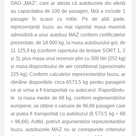
OAO „MAZ”, care ar atesta că autobuzele din ofertă
au capacitatea de 100 de pasageri, fără a include 1
pasager în scaun cu rotile. Pe de altă parte,
reprezentanții Isuzu au mai raportat masa maximă
admisibilă a unui autobuz MAZ conform certificatelor
prezentate, de 18 000 kg, la masa autobuzului gol, de
11 125,9 kg (conform raportului de testare SORT 1, 2
și 3), plus masa unui rezervor plin cu 300 litri (252 kg)
și masa dispozitivului de aer condiționat (aproximativ
225 kg). Conform calculelor reprezentanților Isuzu, ar
rămâne disponibile circa 6573,5 kg pentru pasagerii
ce ar urma a fi transportați cu autocarul. Raportându-
le la masa medie de 68 kg, conform reglementărilor
europene, se obține o valoare de 96,66 pasageri care
ar putea fi transportați cu autobuzul (6 573,5 kg ÷ 68
= 96,66). Astfel, potrivit argumentelor reprezentanților
Isuzu, autobuzele MAZ nu ar corespunde criteriului