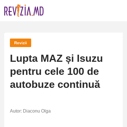
Skip
to
content
Revizii
Lupta MAZ și Isuzu
pentru cele 100 de
autobuze continuă
Autor: Diaconu Olga