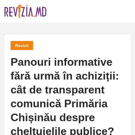
Skip
to
content
Revizii
Panouri informative
fără urmă în achiziții:
cât de transparent
comunică Primăria
Chișinău despre
cheltuielile publice?