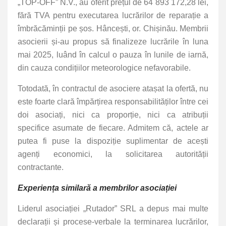
„TOP-OFF” N.V., au oferit prețul de 64 893 172,28 lei,
fără TVA pentru executarea lucrărilor de reparație a
îmbrăcăminții pe șos. Hâncești, or. Chișinău. Membrii
asocierii și-au propus să finalizeze lucrările în luna
mai 2025, luând în calcul o pauza în lunile de iarnă,
din cauza condițiilor meteorologice nefavorabile.
Totodată, în contractul de asociere atașat la ofertă, nu
este foarte clară împărțirea responsabilităților între cei
doi asociați, nici ca proporție, nici ca atribuții
specifice asumate de fiecare. Admitem că, actele ar
putea fi puse la dispoziție suplimentar de acești
agenți economici, la solicitarea autorității
contractante.
Experiența similară a membrilor asociației
Liderul asociației „Rutador” SRL a depus mai multe
declarații și procese-verbale la terminarea lucrărilor,