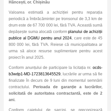
Hâncești, or. Chișinău
Valoarea estimată a achiziției pentru reparația
periodică a îmbrăcămintei pe tronsonul de 3,3 km de
drum este de 67 700 000 lei, fără TVA. Această sumă
depășește suma alocată conform
planului de achiziții
publice al DGMU pentru anul 2024
, care este de 45
800 000 lei, fără TVA. Reiese că municipalitatea ar
urma să aloce resurse suplimentare pentru acest
proiect în anul 2025.
Conform anunțului de participare la licitația nr.
ocds-
b3wdp1-MD-1723813645529
, lucrările ar urma să fie
finalizate în decurs de 9 luni din momentul semnării
contractului.
Perioada de garanție a lucrărilor,
solicitată de autoritatea contractantă, este de 2
ani.
Conform caietului de sarcini, se preconizează