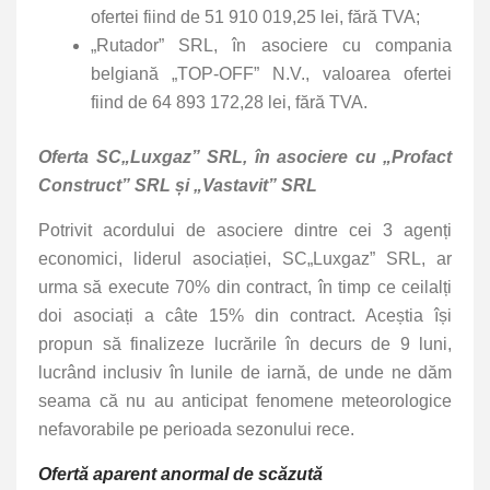
ofertei fiind de 51 910 019,25 lei, fără TVA;
„Rutador” SRL, în asociere cu compania
belgiană „TOP-OFF” N.V., valoarea ofertei
fiind de 64 893 172,28 lei, fără TVA.
Oferta SC„Luxgaz” SRL, în asociere cu „Profact
Construct” SRL și
„Vastavit” SRL
Potrivit acordului de asociere dintre cei 3 agenți
economici, liderul asociației, SC„Luxgaz” SRL, ar
urma să execute 70% din contract, în timp ce ceilalți
doi asociați a câte 15% din contract. Aceștia își
propun să finalizeze lucrările în decurs de 9 luni,
lucrând inclusiv în lunile de iarnă, de unde ne dăm
seama că nu au anticipat fenomene meteorologice
nefavorabile pe perioada sezonului rece.
Ofertă aparent anormal de scăzută