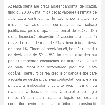
Această ofertă are prețul aparent anormal de scăzut,
fiind cu 23,33% mai mică decât valoarea estimată de
autoritatea contractantă. În asemenea situație, se
impune ca autoritatea contractantă să solicite
justificarea prețului aparent anormal de scăzut. Din
oferta financiară, observăm că asocierea a inclus în
deviz cheltuieli de regie de 6% și beneficiu de deviz
de doar 1%. Ținem să precizăm că,
beneficiul mediu
de deviz este de 5% – 8%, iar acesta este destinat
pentru acoperirea cheltuielilor de antrepriză, legate
de plata impozitelor, dezvoltarea producției, plata
dobânzii pentru folosirea creditelor bancare (pe care
asociații au declarat că le-au contractat), completarea
parțială a mijloacelor circulante proprii, stimularea
materială a lucrătorilor etc. Cheltuielile de regie
reprezintă totalitatea acestora legate de crearea
condițiilor pentru execuția lucrărilor de construcții,