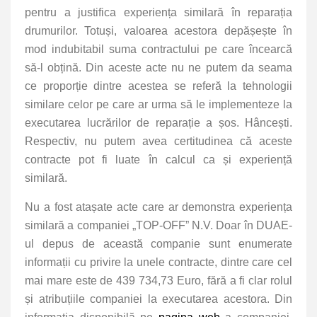
pentru a justifica experiența similară în reparația
drumurilor. Totuși, valoarea acestora depășește în
mod indubitabil suma contractului pe care încearcă
să-l obțină. Din aceste acte nu ne putem da seama
ce proporție dintre acestea se referă la tehnologii
similare celor pe care ar urma să le implementeze la
executarea lucrărilor de reparație a șos. Hâncești.
Respectiv, nu putem avea certitudinea că aceste
contracte pot fi luate în calcul ca și experiență
similară.
Nu a fost atașate acte care ar demonstra experiența
similară a companiei „TOP-OFF” N.V. Doar în DUAE-
ul depus de această companie sunt enumerate
informații cu privire la unele contracte, dintre care cel
mai mare este de 439 734,73 Euro, fără a fi clar rolul
și atribuțiile companiei la executarea acestora. Din