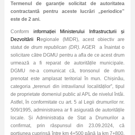
Termenul de garanție solicitat de autoritatea
contractantă pentru aceste lucrări „periodice”
este de 2 ani.
Conform
informației Ministerului Infrastructurii și
Dezvoltării R
egionale (MIDR), acest obiectiv are
statut de
drum republican (DR)
. AGER a înaintat o
solicitare către DGMU pentru a afla de ce acest drum
urmează a fi reparat de autoritățile municipale.
DGMU ne-a comunicat că, tronsonul de drum
prenotat este amplasat teritorial în mun. Chișinău,
categoria „terenuri din intravilanul localităților”, tipul
de proprietate domeniul public al APL de nivelul întâi.
Astfel, în conformitate cu art. 5 al Legii drumurilor nr.
509/1995, administrarea ar fi asigurată de autoritățile
locale. Și Administrația de Stat a Drumurilor a
confirmat, prin răspunsul din 23.09.2024, că
porțiunea cuprinsă între km 4+500 până la km 7+800,