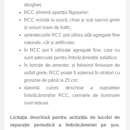
dezgheț;
RCC elimină apariția făgașelor;
RCC rezistă la uzură, chiar și sub sarcini grele
și volum mare de trafic;
amestecurile RCC pot utiliza atât agregate fine
naturale, cât și artificiale;
în RCC pot fi utilizate agregate fine, care nu
sunt adecvate pentru îmbrăcămințile asfaltice;
în funcție de amestec și folosind finisoare de
asfalt grele, RCC poate fi așternut în straturi cu
grosime de până la 25 cm;
datorită culorii deschise a suprafeței
îmbrăcăminților RCC, cerințele de iluminare
sunt reduse.
Licitația deschisă pentru achiziția de lucrări de
reparație periodică a îmbrăcămintei pe șos.