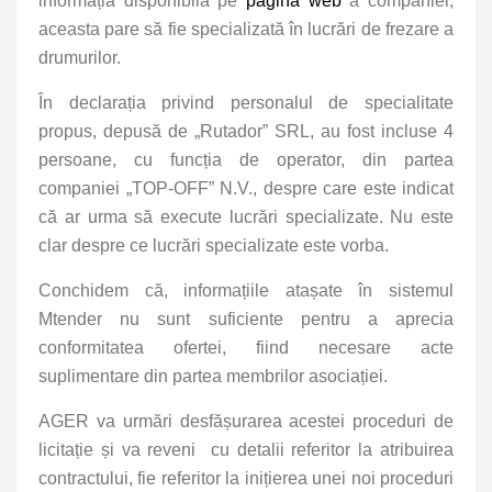
informația disponibilă pe
pagina web
a companiei,
aceasta pare să fie specializată în lucrări de frezare a
drumurilor.
În declarația privind personalul de specialitate
propus, depusă de „Rutador” SRL, au fost incluse 4
persoane, cu funcția de operator, din partea
companiei „TOP-OFF” N.V., despre care este indicat
că ar urma să execute lucrări specializate. Nu este
clar despre ce lucrări specializate este vorba.
Conchidem că, informațiile atașate în sistemul
Mtender nu sunt suficiente pentru a aprecia
conformitatea ofertei, fiind necesare acte
suplimentare din partea membrilor asociației.
AGER va urmări desfășurarea acestei proceduri de
licitație și va reveni cu detalii referitor la atribuirea
contractului, fie referitor la inițierea unei noi proceduri