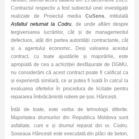
Contractul respectiv a fost subiectul unei investigații
realizate de Proiectul media
CuSens
, intitulată
Asfaltul neturnat la Codru
, de unde aflăm despre
tergiversarea lucrărilor, cât și de managementul
defectuos, atât din partea autorității contractante, cât
și a agentului economic. Deși valoarea acestui
contract, cu toate ajustările și majorările, este
apropiată de cea a achiziției desfășurate de DGMU,
nu considerăm că acest contract poate fi calificat ca
și experiență similară, ce ar putea fi luată în calcul la
evaluarea ofertelor în procedura de licitație pentru
repararea îmbrăcăminții rutiere pe șos. Hâncești.
Întâi de toate, este vorba de tehnologii diferite.
Majoritatea drumurilor din Republica Moldova sunt
asfaltate, cum e și drumul reparat din or. Codru.
Șoseaua Hâncești este executată din plăci de beton,