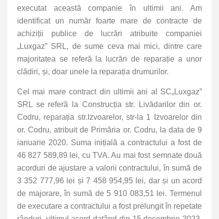
executat această companie în ultimii ani. Am
identificat un număr foarte mare de contracte de
achiziții publice de lucrări atribuite companiei
„Luxgaz” SRL, de sume ceva mai mici, dintre care
majoritatea se referă la lucrări de reparație a unor
clădiri, și, doar unele la reparația drumurilor.
Cel mai mare contract din ultimii ani al SC„Luxgaz”
SRL se referă la
Construcția str. Livădarilor din or.
Codru, reparația str.Izvoarelor, str-la 1 Izvoarelor din
or. Codru, atribuit de Primăria or. Codru, la data de 9
ianuarie 2020. Suma inițială a contractului a fost de
46 827 589,89 lei, cu TVA. Au mai fost semnate două
acorduri de ajustare a valorii contractului, în sumă de
3 352 777,96 lei și 7 458 954,95 lei, dar și un acord
de majorare, în sumă de 5 910 083,51 lei. Termenul
de executare a contractului a fost prelungit în repetate
rânduri, ultimul acord datând din 15 decembrie 2023.