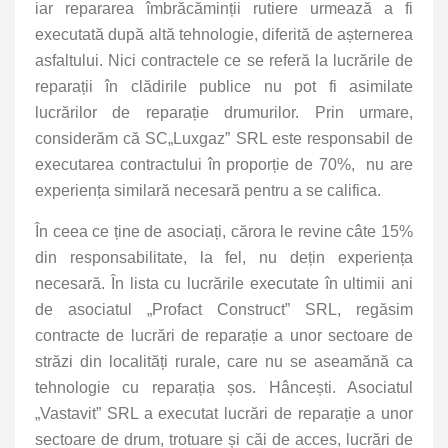
iar repararea îmbrăcăminții rutiere urmează a fi
executată după altă tehnologie, diferită de așternerea
asfaltului. Nici contractele ce se referă la lucrările de
reparații în clădirile publice nu pot fi asimilate
lucrărilor de reparație drumurilor. Prin urmare,
considerăm că
SC„Luxgaz” SRL este responsabil de
executarea contractului în proporție de 70%, nu are
experiența similară necesară pentru a se califica.
În ceea ce ține de asociați, cărora le revine câte 15%
din responsabilitate, la fel, nu dețin experiența
necesară. În lista cu lucrările executate în ultimii ani
de asociatul „Profact Construct” SRL, regăsim
contracte de lucrări de reparație a unor sectoare de
străzi din localități rurale, care nu se aseamănă ca
tehnologie cu reparația șos. Hâncești. Asociatul
„Vastavit” SRL a executat lucrări de reparație a unor
sectoare de drum, trotuare și căi de acces, lucrări de