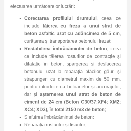
efectuarea următoarelor lucrări:
Corectarea profilului drumului
, ceea ce
include
tăierea cu freza a unui strat de
beton asfaltic uzat cu adâncimea de 5 cm
,
curățarea și transportarea betonului frezat;
Restabilirea îmbrăcămintei de beton
, ceea
ce include tăierea rosturilor de contracție și
dilatație în beton, spargerea și desfacerea
betonului uzat la reparația plăcilor, găuri și
strapungeri cu diametrul maxim de 50 mm,
pentru introducerea buloanelor și ancorajelor,
dar și
așternerea unui strat de beton de
ciment de 24 cm (Beton C30/37;XF4; XM2;
XC4; XD3), în total 2150 m3 de beton
;
Șlefuirea îmbrăcămintei de beton;
Reparația rosturilor și fisurilor;