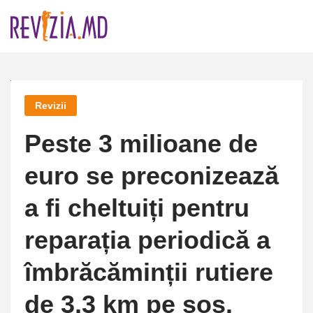
Skip
to
content
Revizii
Peste 3 milioane de
euro se preconizează
a fi cheltuiți pentru
reparația periodică a
îmbrăcăminții rutiere
de 3,3 km pe șos.