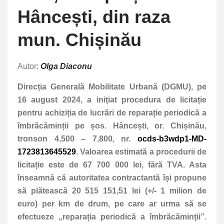
Hâncești, din raza
mun. Chișinău
Autor:
Olga Diaconu
Direcția Generală Mobilitate Urbană (DGMU), pe
16 august 2024, a inițiat procedura de licitație
pentru achiziția de lucrări de reparație periodică a
îmbrăcăminții pe șos. Hâncești, or. Chișinău,
tronson 4,500 – 7,800, nr.
ocds-b3wdp1-MD-
1723813645529
. Valoarea estimată a procedurii de
licitație este de 67 700 000 lei, fără TVA. Asta
înseamnă că autoritatea contractantă își propune
să plătească 20 515 151,51 lei (+/- 1 milion de
euro) per km de drum, pe care ar urma să se
efectueze „reparația periodică a îmbrăcăminții”.