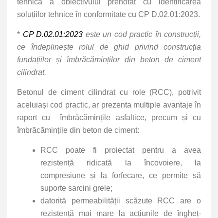
tehnică a obiectivului prenotat cu identificarea
soluțiilor tehnice în conformitate cu CP D.02.01:2023.
*
CP D.02.01:2023
este un cod practic în construcții,
ce îndeplinește rolul de ghid privind construcția
fundațiilor și îmbrăcăminților din beton de ciment
cilindrat.
Betonul de ciment cilindrat cu role (RCC), potrivit
aceluiași cod practic, ar prezenta multiple avantaje în
raport cu îmbrăcămințile asfaltice, precum și cu
îmbrăcămințile din beton de ciment:
RCC poate fi proiectat pentru a avea
rezistență ridicată la încovoiere, la
compresiune și la forfecare, ce permite să
suporte sarcini grele;
datorită permeabilității scăzute RCC are o
rezistență mai mare la acțiunile de îngheț-