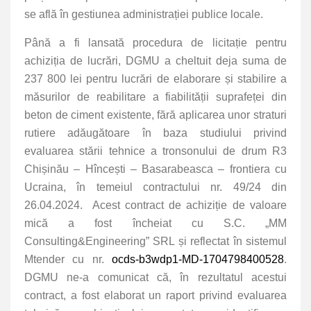
se află în gestiunea administrației publice locale.
Până a fi lansată procedura de licitație pentru
achiziția de lucrări, DGMU a cheltuit deja suma de
237 800 lei pentru lucrări de elaborare și stabilire a
măsurilor de reabilitare a fiabilității suprafeței din
beton de ciment existente, fără aplicarea unor straturi
rutiere adăugătoare în baza studiului privind
evaluarea stării tehnice a tronsonului de drum R3
Chișinău – Hîncești – Basarabeasca – frontiera cu
Ucraina, în temeiul contractului nr. 49/24 din
26.04.2024. Acest contract de achiziție de valoare
mică a fost încheiat cu S.C. „MM
Consulting&Engineering” SRL și reflectat în sistemul
Mtender cu nr.
ocds-b3wdp1-MD-1704798400528
.
DGMU ne-a comunicat că, în rezultatul acestui
contract, a fost elaborat un raport privind evaluarea