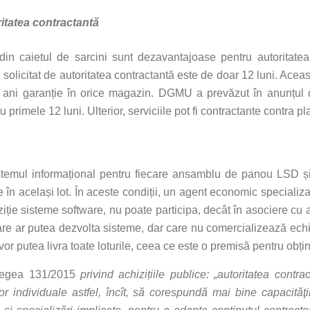
itatea contractantă
 din caietul de sarcini sunt dezavantajoase pentru autoritatea
solicitat de autoritatea contractantă este de doar 12 luni. Aceas
3 ani garanție în orice magazin. DGMU a prevăzut în anunțul 
 primele 12 luni. Ulterior, serviciile pot fi contractante contra p
temul informațional pentru fiecare ansamblu de panou LSD și s
e în același lot. În aceste condiții, un agent economic specializ
ziție sisteme software, nu poate participa, decât în asociere cu
are ar putea dezvolta sisteme, dar care nu comercializează ech
or putea livra toate loturile, ceea ce este o premisă pentru obți
n Legea 131/2015
privind achizițiile publice:
„
autoritatea contra
r individuale astfel, încît, să corespundă mai bine capacităţii 