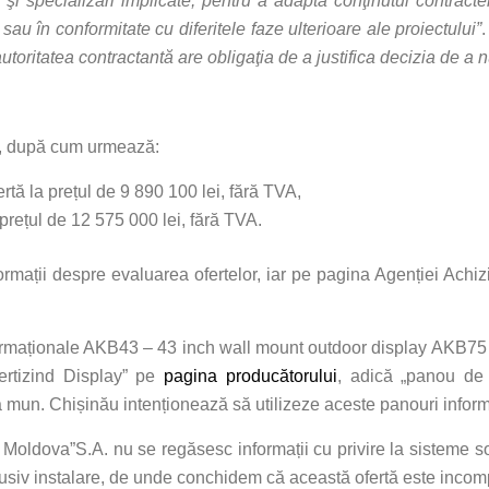
rii şi specializări implicate, pentru a adapta conţinutul contrac
i sau în conformitate cu diferitele faze ulterioare ale proiectului”
.
autoritatea contractantă are obligaţia de a justifica decizia de a nu
te, după cum urmează:
tă la prețul de 9 890 100 lei, fără TVA,
 prețul de 12 575 000 lei, fără TVA.
mații despre evaluarea ofertelor, iar pe pagina Agenției Achiziț
formaționale AKB43 – 43 inch wall mount outdoor display AKB75 
rtizind Display” pe
pagina producătorului
, adică „panou de 
ia mun. Chișinău intenționează să utilizeze aceste panouri inform
oldova”S.A. nu se regăsesc informații cu privire la sisteme sof
nclusiv instalare, de unde conchidem că această ofertă este incom