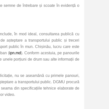
lte semne de întrebare și scoate în evidență o
 include, în mod ideal, consultarea publică cu
de așteptare a transportului public și treceri
sport public în mun. Chișinău, lucru care este
eban (
ipn.md
). Conform acestuia, pe panourile
pe unele porțiuni de drum sau alte informații de
licitație, nu se aseamănă cu primele panouri,
 așteptare a transportului public. DGMU procură
 seama din specificațiile tehnice elaborate de
lor video.