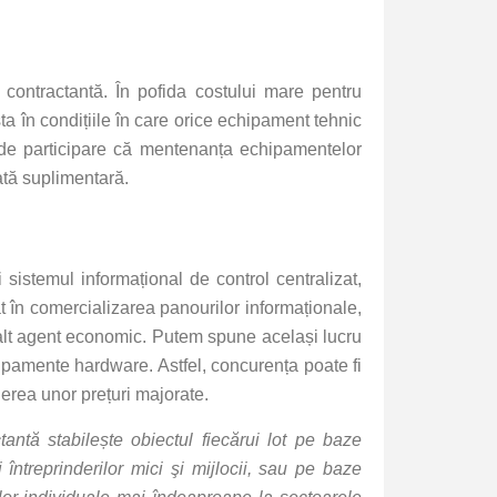
 contractantă. În pofida costului mare pentru
ta în condițiile în care orice echipament tehnic
de participare că mentenanța echipamentelor
lată suplimentară.
istemul informațional de control centralizat,
at în comercializarea panourilor informaționale,
 alt agent economic. Putem spune același lucru
ipamente hardware. Astfel, concurența poate fi
nerea unor prețuri majorate.
ctantă stabilește obiectul fiecărui lot pe baze
întreprinderilor mici şi mijlocii, sau pe baze