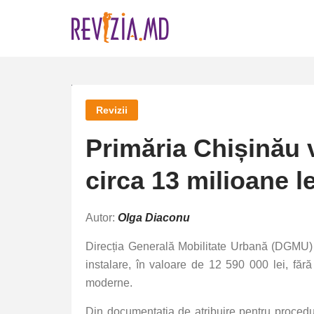
Skip
to
content
Revizii
Primăria Chișinău 
circa 13 milioane le
Autor:
Olga Diaconu
Direcția Generală Mobilitate Urbană (DGMU) de
instalare, în valoare de 12 590 000 lei, făr
moderne.
Din documentația de atribuire pentru procedur