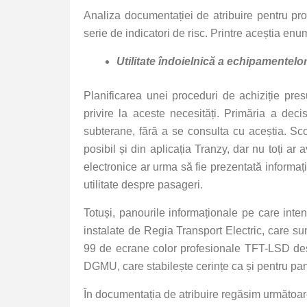
Analiza documentației de atribuire pentru pro
serie de indicatori de risc. Printre aceștia en
Utilitate îndoielnică a echipamentelo
Planificarea unei proceduri de achiziție pres
privire la aceste necesități. Primăria a deci
subterane, fără a se consulta cu aceștia. Sco
posibil și din aplicația Tranzy, dar nu toți a
electronice ar urma să fie prezentată informați
utilitate despre pasageri.
Totuși, panourile informaționale pe care int
instalate de Regia Transport Electric, care su
99 de ecrane color profesionale TFT-LSD desti
DGMU, care stabilește cerințe ca și pentru panou
În documentația de atribuire regăsim următoa