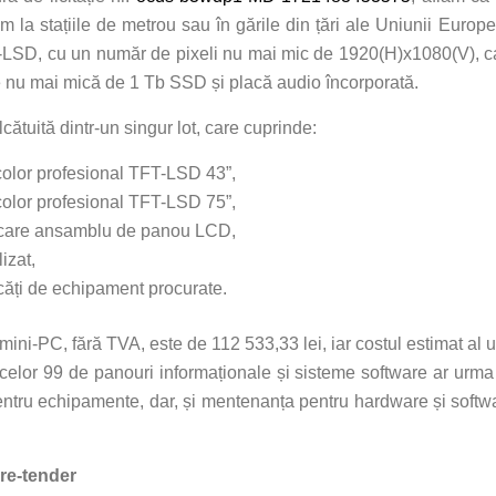
m la stațiile de metrou sau în gările din țări ale Uniunii Eu
-LSD, cu un număr de pixeli nu mai mic de 1920(H)x1080(V), cal
u mai mică de 1 Tb SSD și placă audio încorporată.
alcătuită dintr-un singur lot, care cuprinde:
color profesional TFT-LSD 43”,
color profesional TFT-LSD 75”,
iecare ansamblu de panou LCD,
izat,
ucăți de echipament procurate.
mini-PC, fără TVA, este de 112 533,33 lei, iar costul estimat al
 celor 99 de panouri informaționale și sisteme software ar urma s
entru echipamente, dar, și mentenanța pentru hardware și softw
pre-tender