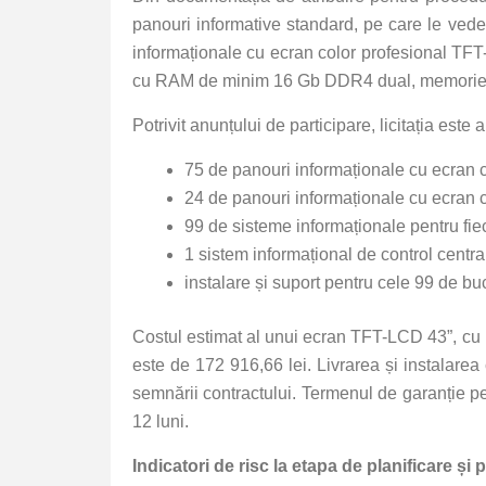
panouri informative standard, pe care le vede
informaționale cu ecran color profesional TFT
cu RAM de minim 16 Gb DDR4 dual, memorie n
Potrivit anunțului de participare, licitația este 
75 de panouri informaționale cu ecran 
24 de panouri informaționale cu ecran 
99 de sisteme informaționale pentru f
1 sistem informațional de control central
instalare și suport pentru cele 99 de b
Costul estimat al unui ecran TFT-LCD 43”, cu 
este de 172 916,66 lei. Livrarea și instalarea
semnării contractului. Termenul de garanție p
12 luni.
Indicatori de risc la etapa de planificare și 