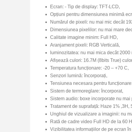
Ecran: ‑ Tip de display: TFT-LCD,
Opțiuni pentru dimensiunea minimă ecr
Numărul de pixeli: nu mai mic decât 19
Dimensiunea pixelilor: nu mai mare de
Calitate imagine minim: Full HD,
Aranjament pixeli: RGB Verticală,
luminozitatea: nu mai mica decât 2000 
Afișează culori: 16.7M (8bits True) culo
Temperatura funcționare: -20 – +70 C,
Senzori lumină: încorporați,
Tensiunea necesara pentru funcționa
Sistem de termoreglare: încorporat,
Sistem audio: boxe incorporate nu mai
Tratament de suprafață: Haze 1% ,3H, St
Unghiul de vizualizare a imaginii: nu 
Rată de cadre video Full HD de la 60 
Vizibilitatea informațiilor de pe ecran 