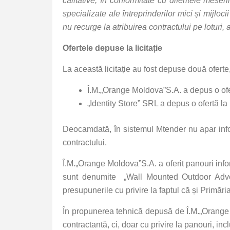
calitative, în conformitate cu diferitele mese
specializate ale întreprinderilor mici și mijloci
nu recurge la atribuirea contractului pe loturi, 
Ofertele depuse la licitație
La această licitație au fost depuse două ofer
Î.M.„Orange Moldova”S.A. a depus o ofer
„Identity Store” SRL a depus o ofertă la
Deocamdată, în sistemul Mtender nu apar infor
contractului.
Î.M.„Orange Moldova”S.A. a oferit panouri in
sunt denumite „Wall Mounted Outdoor Adve
presupunerile cu privire la faptul că și Primăr
În propunerea tehnică depusă de Î.M.„Orange M
contractantă, ci, doar cu privire la panouri, i