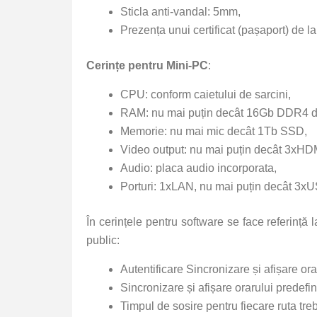
Sticla anti-vandal: 5mm,
Prezența unui certificat (pașaport) de la
Cerințe pentru Mini-PC
:
CPU: conform caietului de sarcini,
RAM: nu mai puțin decât 16Gb DDR4 d
Memorie: nu mai mic decât 1Tb SSD,
Video output: nu mai puțin decât 3xHD
Audio: placa audio incorporata,
Porturi: 1xLAN, nu mai puțin decât 3
În cerințele pentru software se face referință 
public:
Autentificare Sincronizare și afișare or
Sincronizare și afișare orarului predefin
Timpul de sosire pentru fiecare ruta tre