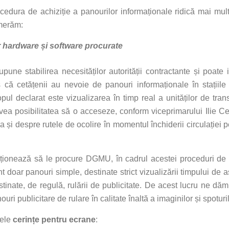
cedura de achiziție a panourilor informaționale ridică mai mu
umerăm:
r hardware și software procurate
upune stabilirea necesităților autorității contractante și poate
s că cetățenii au nevoie de panouri informaționale în stațiile 
pul declarat este vizualizarea în timp real a unităților de tran
r avea posibilitatea să o acceseze, conform viceprimarului Ilie C
a și despre rutele de ocolire în momentul închiderii circulației 
enționează să le procure DGMU, în cadrul acestei proceduri de 
nt doar panouri simple, destinate strict vizualizării timpului de
nate, de regulă, rulării de publicitate. De acest lucru ne dăm
ri publicitare de rulare în calitate înaltă a imaginilor și spoturi
rele
cerințe pentru ecrane
: