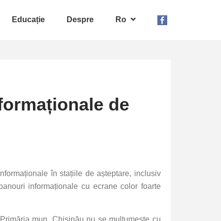
Educație
Despre
Ro
formaționale de
ormaționale în stațiile de așteptare, inclusiv
panouri informaționale cu ecrane color foarte
 Primăria mun. Chișinău nu se mulțumește cu