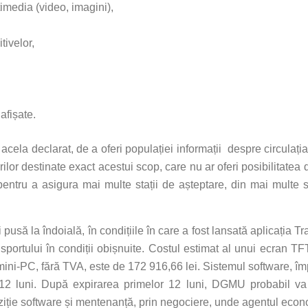
timedia (video, imagini),
itivelor,
afișate.
acela declarat, de a oferi populației informații despre circulați
ilor destinate exact acestui scop, care nu ar oferi posibilitatea d
ntru a asigura mai multe stații de așteptare, din mai multe 
 fi pusă la îndoială, în condițiile în care a fost lansată aplicația 
ransportului în condiții obișnuite. Costul estimat al unui ecran
 mini-PC, fără TVA, este de 172 916,66 lei. Sistemul software, î
r 12 luni. După expirarea primelor 12 luni, DGMU probabil v
oziție software și mentenanță, prin negociere, unde agentul econo