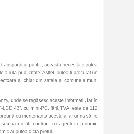
a transportului public, această necesitate putea
e a rula publicitate. Astfel, putea fi procurat un
sectoare și chiar din satele și comunele mun.
Tranzy, unde se regăsesc aceste informații, iar în
 TFT-LCD 43”, cu mini-PC, fără TVA, este de 112
mpreună cu mentenanța acestuia, ar urma să fie
a semna un alt contract cu agentul economic
mic ar putea dicta prețul.