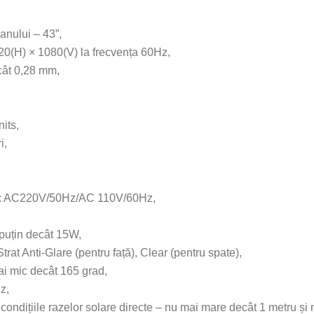
anului – 43”,
20(H) × 1080(V) la frecvența 60Hz,
cât 0,28 mm,
nits,
ri,
re: AC220V/50Hz/AC 110V/60Hz,
 puțin decât 15W,
rat Anti-Glare (pentru față), Clear (pentru spate),
mai mic decât 165 grad,
Hz,
în condițiile razelor solare directe – nu mai mare decât 1 metru ș