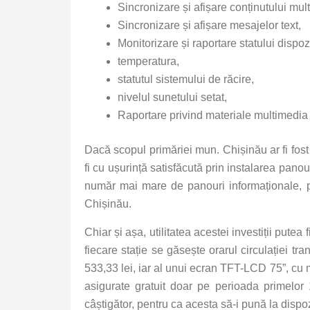
Sincronizare și afișare conținutului mul
Sincronizare și afișare mesajelor text,
Monitorizare și raportare statului dispoz
temperatura,
statutul sistemului de răcire,
nivelul sunetului setat,
Raportare privind materiale multimedia 
Dacă scopul primăriei mun. Chișinău ar fi fost 
fi cu ușurință satisfăcută prin instalarea panour
număr mai mare de panouri informaționale, pe
Chișinău.
Chiar și așa, utilitatea acestei investiții putea
fiecare stație se găsește orarul circulației t
533,33 lei, iar al unui ecran TFT-LCD 75”, cu
asigurate gratuit doar pe perioada primelo
câștigător, pentru ca acesta să-i pună la disp