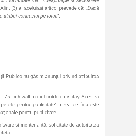
telor individuale mai îndeaproape la sectoarele
 Alin. (3) al aceluiași articol prevede că:
„Dacă
 atribui contractul pe loturi”.
ii Publice nu găsim anunțul privind atribuirea
– 75 inch wall mount outdoor display. Acestea
perete pentru publicitate”, ceea ce întărește
aționale pentru publicitate.
tware și mentenanță, solicitate de autoritatea
pletă.