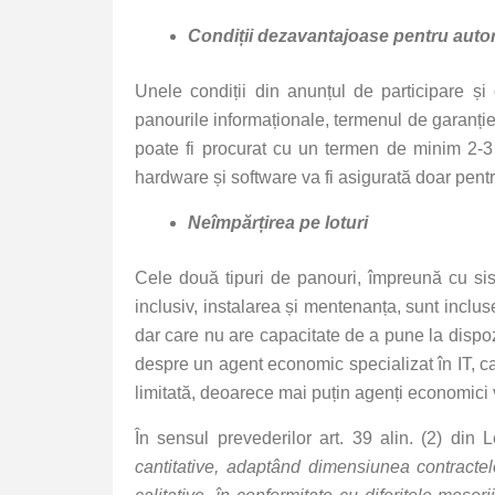
Condiții dezavantajoase pentru autor
Unele condiții din anunțul de participare și
panourile informaționale, termenul de garanție 
poate fi procurat cu un termen de minim 2-
hardware și software va fi asigurată doar pentru
Neîmpărțirea pe loturi
Cele două tipuri de panouri, împreună cu sis
inclusiv, instalarea și mentenanța, sunt inclus
dar care nu are capacitate de a pune la dispo
despre un agent economic specializat în IT, c
limitată, deoarece mai puțin agenți economici v
În sensul prevederilor art. 39 alin. (2) di
cantitative, adaptând dimensiunea contractelo