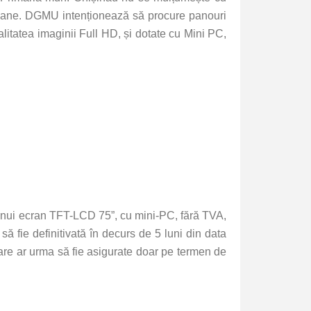
ropeane. DGMU intenționează să procure panouri
itatea imaginii Full HD, și dotate cu Mini PC,
 unui ecran TFT-LCD 75”, cu mini-PC, fără TVA,
ă fie definitivată în decurs de 5 luni din data
are ar urma să fie asigurate doar pe termen de