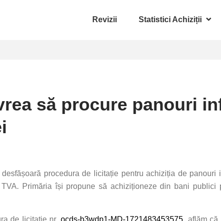
Revizii
Statistici Achiziții
vrea să procure panouri in
i
sfășoară procedura de licitație pentru achiziția de panouri inf
ă TVA. Primăria își propune să achiziționeze din bani publici 
a de licitație nr.
ocds-b3wdp1-MD-1721483453575
, aflăm că