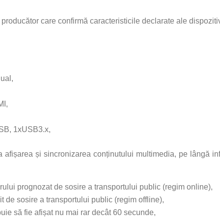
 producător care confirmă caracteristicile declarate ale dispoziti
ual,
MI,
xUSB, 1xUSB3.x,
la afișarea și sincronizarea conținutului multimedia, pe lângă in
arului prognozat de sosire a transportului public (regim online),
it de sosire a transportului public (regim offline),
buie să fie afișat nu mai rar decât 60 secunde,